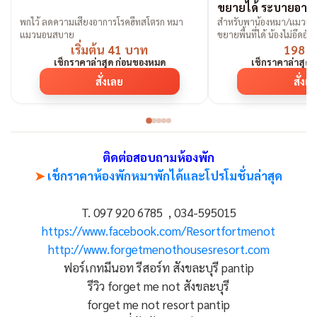
ขยายได้ ระบายอากา
พกไว้ ลดความเสี่ยงอาการโรคฮีทสโตรก หมา
สำหรับพาน้องหมา/แมวเข้า
แมวนอนสบาย
ขยายพื้นที่ได้ น้องไม่อึดอัด
เริ่มต้น 41 บาท
198 
เช็กราคาล่าสุด ก่อนของหมด
เช็กราคาล่าสุด
สั่งเลย
สั่งเ
ติดต่อสอบถามห้องพัก
➤
เช็กราคาห้องพักหมาพักได้และโปรโมชั่นล่าสุด
T. 097 920 6785 , 034-595015
https://www.facebook.com/Resortfortmenot
http://www.forgetmenothousesresort.com
ฟอร์เกทมีนอท รีสอร์ท สังขละบุรี pantip
รีวิว forget me not สังขละบุรี
forget me not resort pantip