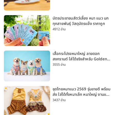
บัตรประชาชนสัตว์เลี้ยง หมา แมว นก
ทุกสายพันธุ์ วัสดุบัตรแข็ง ราคาถูก
4912 อ่าน
เสื้อกระโปรงหมาใหญ่ ลายดอก
สงกรานต์ ใส่ได้จริงสำหรับ Golden
Husky Labrador [อัปเดต 2026]
3555 อ่าน
ชุดไทยหมาแมว 2569 รุ่นขายดี พร้อม
ส่ง ใส่ได้ทั้งหมาเล็ก หมาใหญ่ งานแต่ง
สงกรานต์ ลอยกระทง
3437 อ่าน