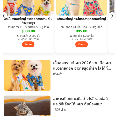
❮
❯
กระโปรงหมาใหญ่ ลายดอกสงกรานต์ มี
เสื้อหมาใหญ่ กระโปรงลายดอกหมาใหญ่
ห่วงสายจูง
รอบอกถึง 41 นิ้ว หมา40-50 kg.ใส่ได้
รอบอกถึง 41 นิ้ว หมา40-50 kg.ใส่ได้
฿380.00
฿95.00
🔥 ขายแล้ว 2,200 ชิ้น
🔥 ขายแล้ว 1,200 ชิ้น
⭐ 5/5 (1,300 รีวิว)
⭐ 5/5 (1,150 รีวิว)
สั่งเลย
สั่งเลย
เสื้อสงกรานต์หมา 2026 รวมเสื้อหมา
แมวลายดอก ฮาวายสุดน่ารัก ใส่ได้ทั้ง
หมาเล็กและหมาใหญ่
854 อ่าน
อาหารเปียกแมวดีอย่างไร? รวมข้อดี
และวิธีเลือกให้เหมาะกับน้องแมว
1308 อ่าน