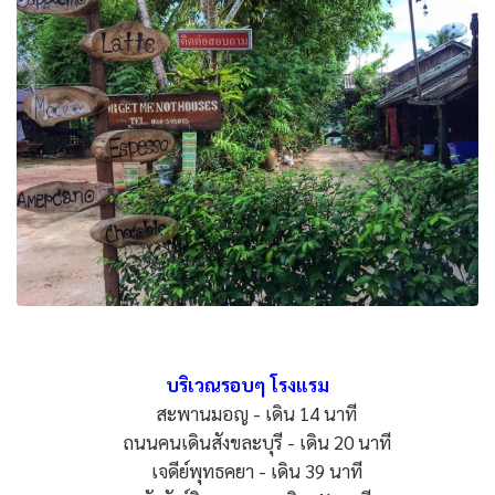
บริเวณรอบๆ โรงแรม
สะพานมอญ - เดิน 14 นาที
ถนนคนเดินสังขละบุรี - เดิน 20 นาที
เจดีย์พุทธคยา - เดิน 39 นาที