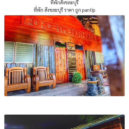
ที่พักสังขละบุรี
ที่พัก สังขละบุรี ราคา ถูก pantip