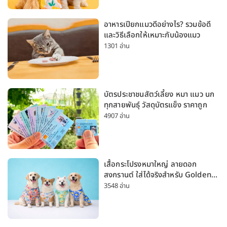
อาหารเปียกแมวดีอย่างไร? รวมข้อดี
และวิธีเลือกให้เหมาะกับน้องแมว
1301 อ่าน
บัตรประชาชนสัตว์เลี้ยง หมา แมว นก
ทุกสายพันธุ์ วัสดุบัตรแข็ง ราคาถูก
4907 อ่าน
เสื้อกระโปรงหมาใหญ่ ลายดอก
สงกรานต์ ใส่ได้จริงสำหรับ Golden
Husky Labrador [อัปเดต 2026]
3548 อ่าน