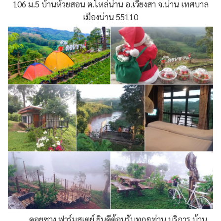
106 ม.5 บ้านห้วยสอน ต.ไหล่น่าน อ.เวียงสา จ.น่าน เทศบาล
เมืองน่าน 55110
ดอยซาง ฟาร์มสเตย์ ยินดีต้อนรับทุกๆท่าน บริการ บ้าน