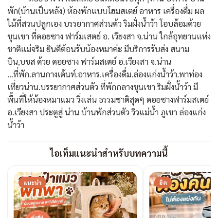
พัก(บ้านเป็นหลัง) ห้องพักแบบโฮมสเตย์ อาหาร เครื่องดื่ม ผล
ไม้ที่สวนปลูกเอง บรรยากาศส่วนต้ว ริมฝั่งน้ำว้า โอบล้อมด้วย
ขุนเขา ที่ดอยซาง ฟาร์มเสตย์ อ. เวียงสา จ.น่าน ใกล้อุทยานแห่ง
ชาติแม่จริม ยินดีต้อนรับน้องหมาค่ะ มีบริการรับส่ง สนาม
บิน,บขส ด้วย ดอยซาง ฟาร์มสเตย์ อ.เวียงสา จ.น่าน
...ที่พัก.ลานกางเต้นท์.อาหาร.เครื่องดื่ม.ล่องแก่งน้ำว้า.พาท่อง
เที่ยวน่าน.บรรยากาศส่วนตัว ที่พักกลางขุนเขา ริมฝั่งน้ำว้า มี
พื้นที่ให้น้องหมาแมว วิ่งเล่น ธรรมชาติสุดๆ ดอยซางฟาร์มสเตย์
อ.เวียงสา ประตูสู่ น่าน บ้านพักส่วนตัว วิวแม่น้ำ ภูเขา ล่องแก่ง
น้ำว้า
ไอเท็มแนะนำสำหรับบทความนี้
แนะนำ
ฮิต