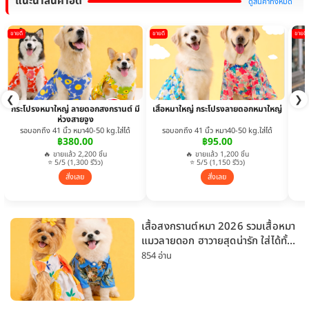
แนะนำสินค้าฮิต
ดูสินค้าทั้งหมด
ขายดี
ขายดี
ขายดี
❮
❯
กระโปรงหมาใหญ่ ลายดอกสงกรานต์ มี
เสื้อหมาใหญ่ กระโปรงลายดอกหมาใหญ่
ห่วงสายจูง
รอบอกถึง 41 นิ้ว หมา40-50 kg.ใส่ได้
รอบอกถึง 41 นิ้ว หมา40-50 kg.ใส่ได้
฿380.00
฿95.00
🔥 ขายแล้ว 2,200 ชิ้น
🔥 ขายแล้ว 1,200 ชิ้น
⭐ 5/5 (1,300 รีวิว)
⭐ 5/5 (1,150 รีวิว)
สั่งเลย
สั่งเลย
เสื้อสงกรานต์หมา 2026 รวมเสื้อหมา
แมวลายดอก ฮาวายสุดน่ารัก ใส่ได้ทั้ง
หมาเล็กและหมาใหญ่
854 อ่าน