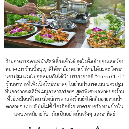
ร้านอาหาร&คาเฟ่นำสัตว์เลี้ยงเข้าได้ สุขใจทั้งเจ้าของเเละน้อง
หมา-แมว ร้านนี้อนุญาติให้พาน้องหมาเข้าร้านได้นะคะ ใครมา
นครปฐม แวะไปอุดหนุนกันได้น๊า บรรยากาศดี “Green Chef”
ร้านอาหารที่เพิ่งเปิดใหม่หมาดๆ ในย่านกำแพงแสน นครปฐม
ที่นอกจากจะเสิร์ฟเมนูอาหารอร่อยๆ สูตรพิเศษเฉพาะของร้าน
ที่ไม่เหมือนที่ไหน สไตล์การตกแต่งร้านยังให้กลิ่นอายสวนน้ำ
ตกสวยๆ แบบญี่ปุ่นไม่ซ้ำใครอีกด้วย พาครอบครัว ทานข้าวใน
แดนเทพนิยายกัน! มันเป็นอย่างนั้นจริงๆ แสงอาทิตย์