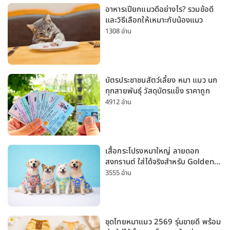
อาหารเปียกแมวดีอย่างไร? รวมข้อดี
และวิธีเลือกให้เหมาะกับน้องแมว
1308 อ่าน
บัตรประชาชนสัตว์เลี้ยง หมา แมว นก
ทุกสายพันธุ์ วัสดุบัตรแข็ง ราคาถูก
4912 อ่าน
เสื้อกระโปรงหมาใหญ่ ลายดอก
สงกรานต์ ใส่ได้จริงสำหรับ Golden
Husky Labrador [อัปเดต 2026]
3555 อ่าน
ชุดไทยหมาแมว 2569 รุ่นขายดี พร้อม