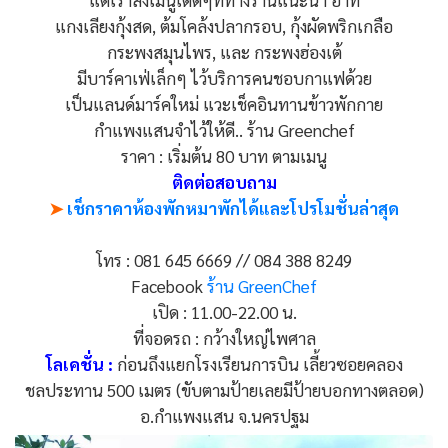
แต่เราสั่งเมนูเด็ดๆที่ทางร้านแนะนำ อาทิ
แกงเลียงกุ้งสด, ต้มโคล้งปลากรอบ, กุ้งผัดพริกเกลือ
กระพงสมุนไพร, และ กระพงฮ่องเต้
มีบาร์คาเฟ่เล็กๆ ไว้บริการคนชอบกาแฟด้วย
เป็นแลนด์มาร์คใหม่ แวะเช็คอินทานข้าวพักกาย
กำแพงแสนจำไว้ให้ดี.. ร้าน Greenchef
ราคา : เริ่มต้น 80 บาท ตามเมนู
ติดต่อสอบถาม
➤
เช็กราคาห้องพักหมาพักได้และโปรโมชั่นล่าสุด
โทร : 081 645 6669 // 084 388 8249
Facebook
ร้าน GreenChef
เปิด : 11.00-22.00 น.
ที่จอดรถ : กว้างใหญ่ไพศาล
โลเคชั่น :
ก่อนถึงแยกโรงเรียนการบิน เลี้ยวซอยคลอง
ชลประทาน 500 เมตร (ขับตามป้ายเลยมีป้ายบอกทางตลอด)
อ.กำแพงแสน จ.นครปฐม