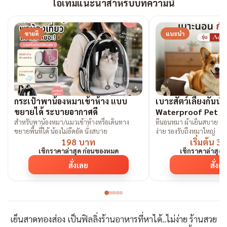
ไอเท็มแนะนำสำหรับบทความนี้
ขายดี
แนะนำ
กระเป๋าพาน้องหมาเข้าห้าง แบบ
เบาะสัตว์เลี้ยงกันน้ำ
ขยายได้ ระบายอากาศดี
Waterproof Pet B
สำหรับพาน้องหมา/แมวเข้าห้างหรือเดินทาง
ที่นอนหมา ผ้าเย็นสบาย ก
ขยายพื้นที่ได้ น้องไม่อึดอัด นั่งสบาย
ง่าย รองรับถึงหมาใหญ่
198 บาท
เริ่มต้น 
เช็กราคาล่าสุด ก่อนของหมด
เช็กราคาล่าสุด
สั่งเลย
สั่งเ
เย็นสาดทองส่อง เป็นฟิลลิ่งร้านอาหารที่หาได้..ไม่ง่าย ร้านสวย