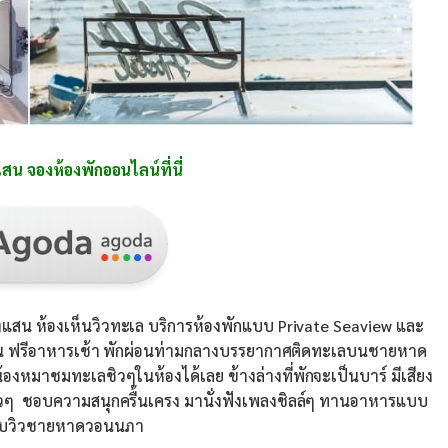
น จองห้องพักออนไลน์ที่นี่
งแสน ห้องเห็นวิวทะเล บริการห้องพักแบบ Private Seaview และ
ัน ฟรีอาหารเช้า พักผ่อนท่ามกลางบรรยากาศติดทะเลบนชายหาด
งหมาชมทะเลชิวๆในห้องได้เลย ข้างล่างที่พักจะเป็นบาร์ มีเสียง
ชิวๆ ชอบความสนุกครื้นเครง มานั่งฟังเพลงชิลล์ๆ ทานอาหารแบบ
่กับวิวชายหาดวอนนภา