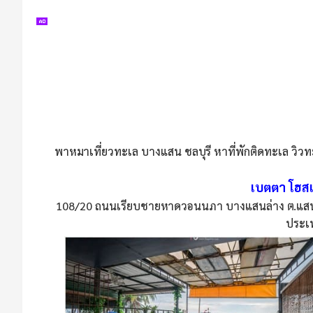
พาหมาเที่ยวทะเล บางแสน ชลบุรี หาที่พักติดทะเล วิวท
เบตตา โฮสเ
108/20 ถนนเรียบชายหาดวอนนภา บางแสนล่าง ต.แสนสุข
ประเ