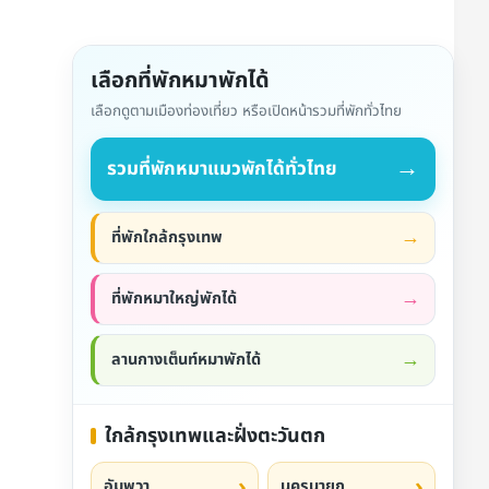
เลือกที่พักหมาพักได้
เลือกดูตามเมืองท่องเที่ยว หรือเปิดหน้ารวมที่พักทั่วไทย
→
รวมที่พักหมาแมวพักได้ทั่วไทย
ที่พักใกล้กรุงเทพ
ที่พักหมาใหญ่พักได้
ลานกางเต็นท์หมาพักได้
ใกล้กรุงเทพและฝั่งตะวันตก
อัมพวา
นครนายก