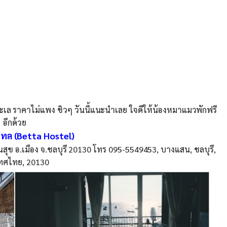
ะเล ราคาไม่แพง ชิวๆ วันนี้แนะนำเลย ใจดีให้น้องหมาแมวพักฟรี
อีกด้วย
ทล (Betta Hostel)
 อ.เมือง จ.ชลบุรี 20130 โทร 095-5549453, บางแสน, ชลบุรี,
ทศไทย, 20130