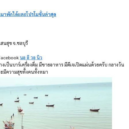
มาพักได้และโปรโมชั่นล่าสุด
นสุข จ.ชลบุรี
acebook
นอ อิ วอ นิว
่างเป็นบาร์เครื่องดื่ม มีขายอาหาร มีดีเจเปิดแผ่นด้วยครับ กลางวัน
ะมีความสุขทั้งคนทั้งหมา