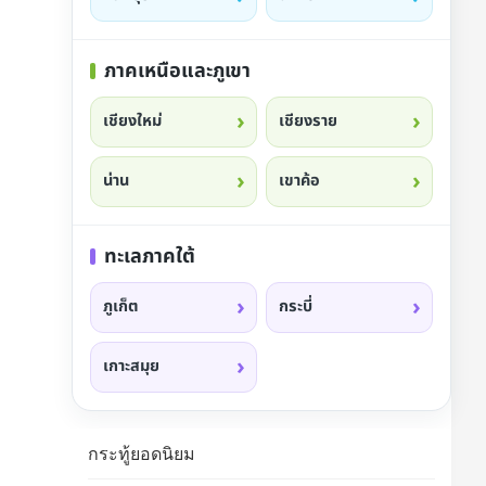
ภาคเหนือและภูเขา
เชียงใหม่
เชียงราย
น่าน
เขาค้อ
ทะเลภาคใต้
ภูเก็ต
กระบี่
เกาะสมุย
กระทู้ยอดนิยม