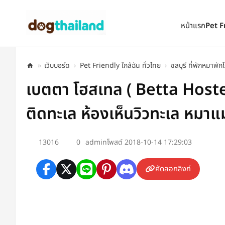
ตั้งเป็นหน้าแรก
เพิ่มเข้ารายการโปรด
หน้าแรก
Pet F
»
เว็บบอร์ด
›
Pet Friendly ใกล้ฉัน ทั่วไทย
›
ชลบุรี ที่พักหมาพักไ
เบตตา โฮสเทล ( Betta Hostel
ติดทะเล ห้องเห็นวิวทะเล หมาแ
13016
0
admin
โพสต์ 2018-10-14 17:29:03
คัดลอกลิงก์