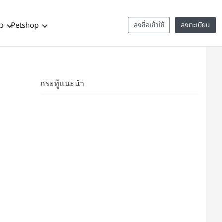
าว
Petshop
ลงชื่อเข้าใช้
ลงทะเบียน
กระทู้แนะนำ