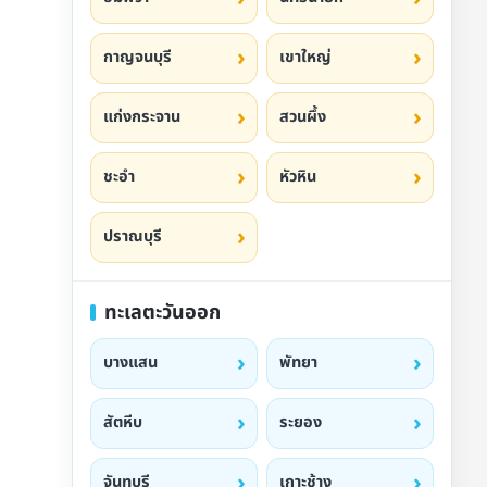
กาญจนบุรี
เขาใหญ่
แก่งกระจาน
สวนผึ้ง
ชะอำ
หัวหิน
ปราณบุรี
ทะเลตะวันออก
บางแสน
พัทยา
สัตหีบ
ระยอง
จันทบุรี
เกาะช้าง