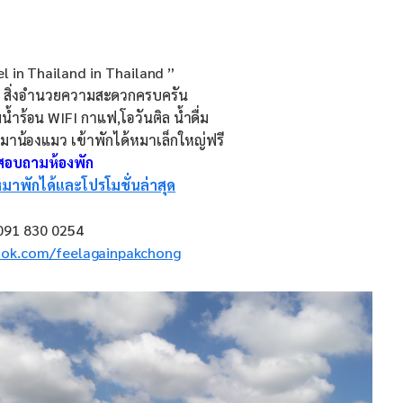
el in Thailand in Thailand ”
 สิ่งอำนวยความสะดวกครบครัน
าต้มน้ำร้อน WIFI กาแฟ,โอวันติล น้ำดื่ม
หมาน้องแมว เข้าพักได้หมาเล็กใหญ่ฟรี
อสอบถามห้องพัก
มาพักได้และโปรโมชั่นล่าสุด
091 830 0254
ook.com/feelagainpakchong