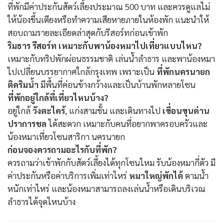
ที่พักมีค่าประกันสัตว์เลี้ยงประมาณ 500 บาท และควรดูแลไม่
ให้น้องขึ้นเตียงหรือทำความเสียหายภายในห้องพัก แนะนำให้
สอบถามรายละเอียดล่าสุดกับรีสอร์ทก่อนเข้าพัก
ริมธาร รีสอร์ท เหมาะกับพาน้องหมาไปเที่ยวแบบไหน?
เหมาะกับทริปพักผ่อนธรรมชาติ เล่นน้ำลำธาร และพาน้องหมา
ไปเปลี่ยนบรรยากาศใกล้กรุงเทพ เพราะเป็น
ที่พักนครนายก
ติดริมน้ำ
มีพื้นที่ค่อนข้างกว้างและเป็นบ้านพักหลายโซน
ที่พักอยู่ใกล้ที่เที่ยวไหนบ้าง?
อยู่ใกล้
วังตะไคร้
, แก่งสามชั้น และเดินทางไป
เขื่อนขุนด่าน
ปราการชล
ได้สะดวก เหมาะกับคนที่อยากพาครอบครัวและ
น้องหมาเที่ยวโซนสาริกา นครนายก
ก่อนจองควรถามอะไรกับที่พัก?
ควรถามว่าเข้าพักกับสัตว์เลี้ยงได้ทุกโซนไหม รับน้องหมากี่ตัว มี
ค่าประกันหรือค่าบริการเพิ่มเท่าไหร่
หมาใหญ่พักได้
ตามน้ำ
หนักเท่าไหร่ และน้องหมาสามารถลงเล่นน้ำหรือเดินบริเวณ
ลำธารได้จุดไหนบ้าง