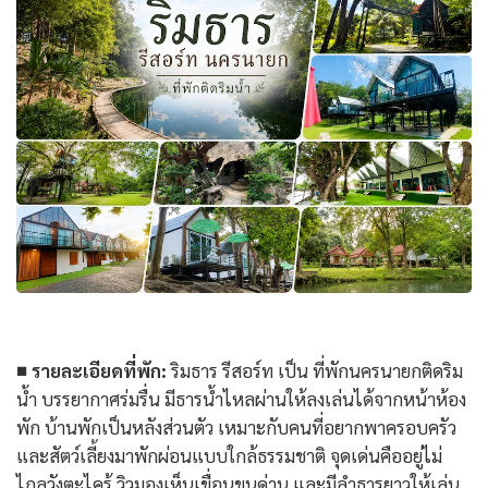
■ รายละเอียดที่พัก:
ริมธาร รีสอร์ท เป็น
ที่พักนครนายกติดริม
น้ำ
บรรยากาศร่มรื่น มีธารน้ำไหลผ่านให้ลงเล่นได้จากหน้าห้อง
พัก บ้านพักเป็นหลังส่วนตัว เหมาะกับคนที่อยากพาครอบครัว
และสัตว์เลี้ยงมาพักผ่อนแบบใกล้ธรรมชาติ จุดเด่นคืออยู่ไม่
ไกลวังตะไคร้ วิวมองเห็นเขื่อนขุนด่าน และมีลำธารยาวให้เล่น