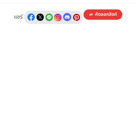
คัดลอกลิงก์
แชร์