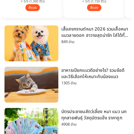
⭐ 5/5 (1,300 รีวิว)
⭐ 5/5 (1,150 รีวิว)
สั่งเลย
สั่งเลย
เสื้อสงกรานต์หมา 2026 รวมเสื้อหมา
แมวลายดอก ฮาวายสุดน่ารัก ใส่ได้ทั้ง
หมาเล็กและหมาใหญ่
849 อ่าน
อาหารเปียกแมวดีอย่างไร? รวมข้อดี
และวิธีเลือกให้เหมาะกับน้องแมว
1305 อ่าน
บัตรประชาชนสัตว์เลี้ยง หมา แมว นก
ทุกสายพันธุ์ วัสดุบัตรแข็ง ราคาถูก
4908 อ่าน