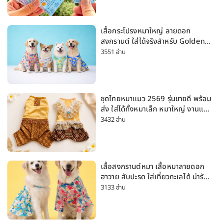
เสื้อกระโปรงหมาใหญ่ ลายดอก
สงกรานต์ ใส่ได้จริงสำหรับ Golden
Husky Labrador [อัปเดต 2026]
3551 อ่าน
ชุดไทยหมาแมว 2569 รุ่นขายดี พร้อม
ส่ง ใส่ได้ทั้งหมาเล็ก หมาใหญ่ งานแต่ง
สงกรานต์ ลอยกระทง
3432 อ่าน
เสื้อสงกรานต์หมา เสื้อหมาลายดอก
ฮาวาย สับปะรด ใส่เที่ยวทะเลได้ น่ารัก
ใส่ได้ทั้งหมาเล็กและหมาใหญ่
3133 อ่าน