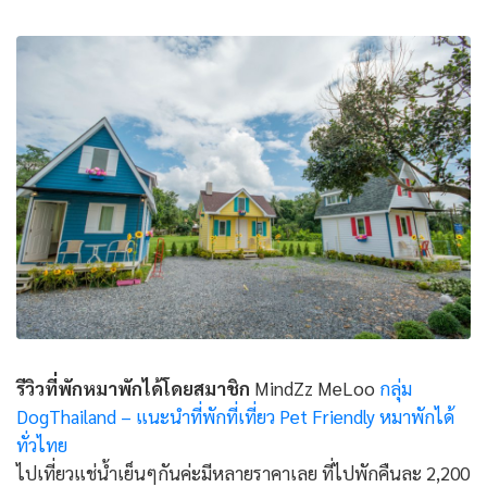
รีวิวที่พักหมาพักได้โดยสมาชิก
MindZz MeLoo
กลุ่ม
DogThailand – แนะนำที่พักที่เที่ยว Pet Friendly หมาพักได้
ทั่วไทย
ไปเที่ยวแช่น้ำเย็นๆกันค่ะมีหลายราคาเลย ที่ไปพักคืนละ 2,200