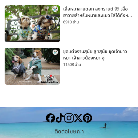
เสื้อหมาลายดอก สงกรานต์ 🌺 เสื้อ
ฮาวายสำหรับหมาและแมว ใส่ได้ทั้งหมา
เล็กและหมาใหญ่ ใส่เที่ยวทะเลน่ารัก
6910 อ่าน
มาก
ชุดแต่งงานสุนัข สูทสุนัข ชุดเจ้าบ่าว
หมา เจ้าสาวน้องหมา ชุ
11508 อ่าน
ติดต่อโฆษณา