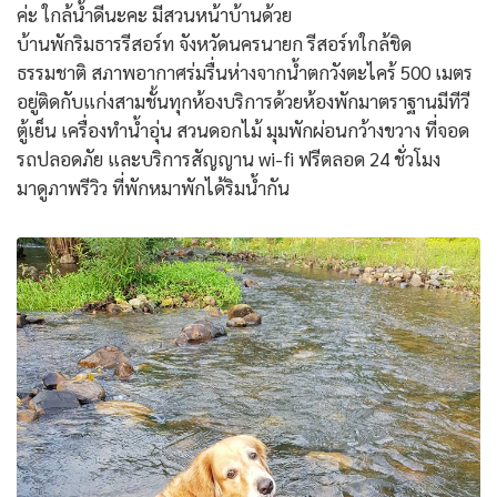
ค่ะ ใกล้น้ำดีนะคะ มีสวนหน้าบ้านด้วย
บ้านพักริมธารรีสอร์ท จังหวัดนครนายก รีสอร์ทใกล้ชิด
ธรรมชาติ สภาพอากาศร่มรื่นห่างจากน้ำตกวังตะไคร้ 500 เมตร
อยู่ติดกับแก่งสามชั้นทุกห้องบริการด้วยห้องพักมาตราฐานมีทีวี
ตู้เย็น เครื่องทำน้ำอุ่น สวนดอกไม้ มุมพักผ่อนกว้างขวาง ที่จอด
รถปลอดภัย และบริการสัญญาน wi-fi ฟรีตลอด 24 ชั่วโมง
มาดูภาพรีวิว ที่พักหมาพักได้ริมน้ำกัน