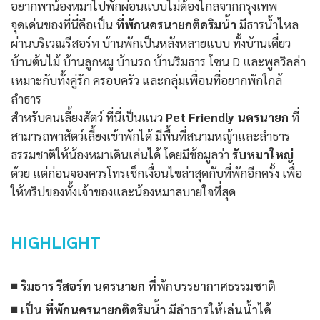
อยากพาน้องหมาไปพักผ่อนแบบไม่ต้องไกลจากกรุงเทพ
จุดเด่นของที่นี่คือเป็น
ที่พักนครนายกติดริมน้ำ
มีธารน้ำไหล
ผ่านบริเวณรีสอร์ท บ้านพักเป็นหลังหลายแบบ ทั้งบ้านเดี่ยว
บ้านต้นไม้ บ้านลูกหมู บ้านรถ บ้านริมธาร โซน D และพูลวิลล่า
เหมาะกับทั้งคู่รัก ครอบครัว และกลุ่มเพื่อนที่อยากพักใกล้
ลำธาร
สำหรับคนเลี้ยงสัตว์ ที่นี่เป็นแนว
Pet Friendly นครนายก
ที่
สามารถพาสัตว์เลี้ยงเข้าพักได้ มีพื้นที่สนามหญ้าและลำธาร
ธรรมชาติให้น้องหมาเดินเล่นได้ โดยมีข้อมูลว่า
รับหมาใหญ่
ด้วย แต่ก่อนจองควรโทรเช็กเงื่อนไขล่าสุดกับที่พักอีกครั้ง เพื่อ
ให้ทริปของทั้งเจ้าของและน้องหมาสบายใจที่สุด
HIGHLIGHT
■
ริมธาร รีสอร์ท นครนายก
ที่พักบรรยากาศธรรมชาติ
■ เป็น
ที่พักนครนายกติดริมน้ำ
มีลำธารให้เล่นน้ำได้