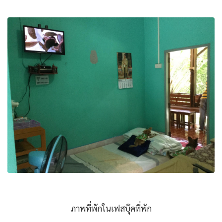
ภาพที่พักในเฟสบุ๊คที่พัก