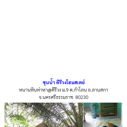
ขุนน้ำ คีรีวงโฮมสเตย์
หนานหินท่าหา@คีรีวง ม.9 ต.กำโลน อ.ลานสกา
จ.นครศรีธรรมราช 80230