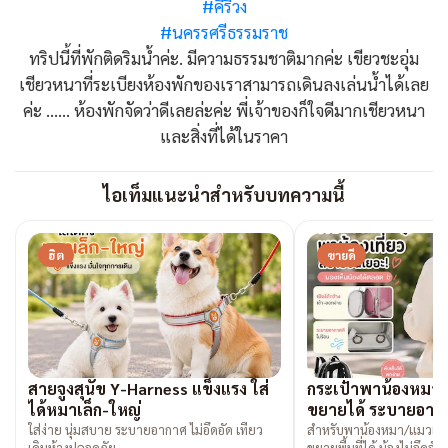
#คีรีวง
#นครรศรีธรรมราช
ทริปนี้ที่พักติดริมน้ำค่ะ. มีความธรรมชาติมากค่ะ เขียวชะอุ่ม
เชียวหนาที่ระเบียงห้องพักของเราสามารถเดินลงเล่นน้ำได้เลย
ค่ะ …… ห้องพักจัดว่าดีเลยล่ะค่ะ พี่เจ้าของก็ใจดีมากเชียวหนา
และสิ่งที่ได้ในราคา
ไอเท็มแนะนำสำหรับบทความนี้
ฮิต
ขายดี
สายจูงสุนัข Y-Harness แข็งแรง ใส่
กระเป๋าพาน้องหมาเ
ได้หมาเล็ก-ใหญ่
ขยายได้ ระบายอากา
ใส่ง่าย นุ่มสบาย ระบายอากาศ ไม่อึดอัด เที่ยว
สำหรับพาน้องหมา/แมวเข้า
เดินห้างปลอดภัย
ขยายพื้นที่ได้ น้องไม่อึดอัด