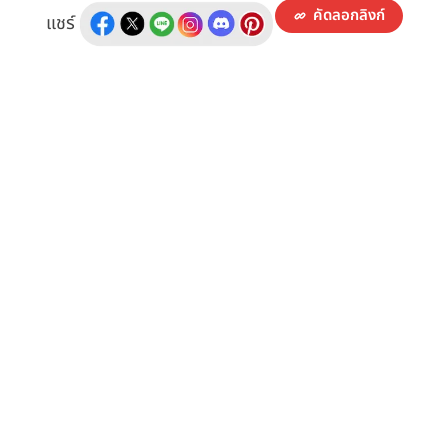
คัดลอกลิงก์
แชร์