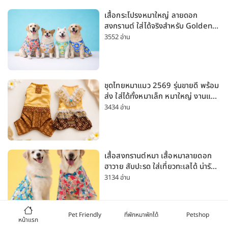
เสื้อกระโปรงหมาใหญ่ ลายดอก
สงกรานต์ ใส่ได้จริงสำหรับ Golden
Husky Labrador [อัปเดต 2026]
3552 อ่าน
ชุดไทยหมาแมว 2569 รุ่นขายดี พร้อม
ส่ง ใส่ได้ทั้งหมาเล็ก หมาใหญ่ งานแต่ง
สงกรานต์ ลอยกระทง
3434 อ่าน
เสื้อสงกรานต์หมา เสื้อหมาลายดอก
ฮาวาย สับปะรด ใส่เที่ยวทะเลได้ น่ารัก
ใส่ได้ทั้งหมาเล็กและหมาใหญ่
3134 อ่าน
Pet Friendly
ที่พักหมาพักได้
Petshop
หน้าแรก
เสื้อหมาลายดอก สงกรานต์ 🌺 เสื้อ