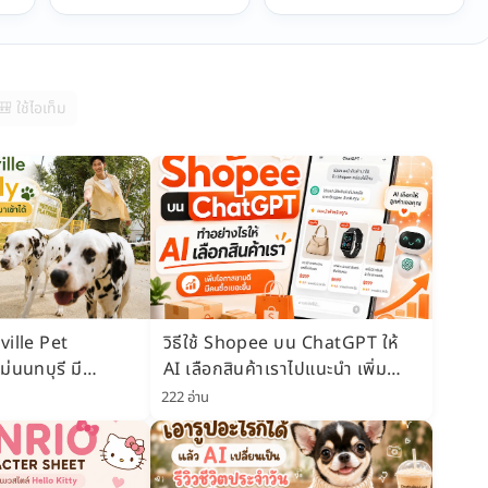
🎒 ใช้ไอเท็ม
ville Pet
วิธีใช้ Shopee บน ChatGPT ให้
ม่นนทบุรี มี
AI เลือกสินค้าเราไปแนะนำ เพิ่ม
rk น้องหมาเข้าได้
โอกาสขายดี มีคนซื้อเยอะขึ้น
222 อ่าน
69