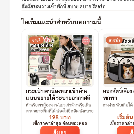
สัมผัสระหว่างเข้าพักที่ สบาย สบาย รีสอร์ท
ไอเท็มแนะนำสำหรับบทความนี้
ขายดี
แนะนำ
กระเป๋าพาน้องหมาเข้าห้าง
คอกสัตว์เลี้ยง
แบบขยายได้ ระบายอากาศดี
พกพา
สำหรับพาน้องหมา/แมวเข้าห้างหรือเดิน
ทาง ขยายพื้นที่ได้ น้องไม่อึดอัด นั่งสบาย
198 บาท
เริ่มต
เช็กราคาล่าสุด ก่อนของหมด
เช็กราคาล่า
สั่งเลย
สั