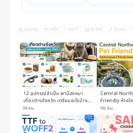
✏️ แก้ไข
⭐ แนะนำ
📩 ตอบกลับ
📨 ส่ง PM
📍 ติดตาม
12 อุปกรณ์จำเป็น พาน้องหมา
Central North
เที่ยวต่างจังหวัด เตรียมอะไรบ้าง
Friendly ห้างให
อัปเดต 2569
Petville Pet Pa
59 อ่าน
702 อ่าน
ไหม อัปเดต 25