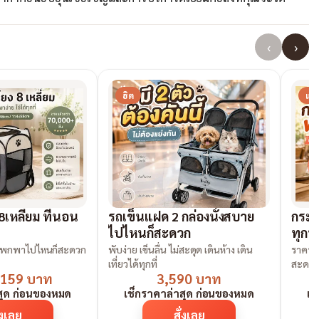
‹
›
ฮิต
แน
 8เหลี่ยม ที่นอน
รถเข็นแฝด 2 กล่องนั่งสบาย
กระเ
ไปไหนก็สะดวก
ทุกท
กางง่าย พับเก็บได้ พกพาไปไหนก็สะดวก
พับง่าย เข็นลื่น ไม่สะดุด เดินห้าง เดิน
ราคาสบ
เที่ยวได้ทุกที่
สะดว
้น 159 บาท
3,590 บาท
สุด ก่อนของหมด
เช็กราคาล่าสุด ก่อนของหมด
เช
่งเลย
สั่งเลย