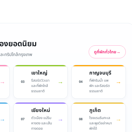
มืองยอดนิยม
ดูที่พักทั่วไทย
→
 และทริปใกล้กรุงเทพ
เขาใหญ่
กาญจนบุรี
→
→
→
รีสอร์ตวิวเขา
ที่พักริมน้ำ แพ
03
04
และที่พักใกล้
พัก และรีสอร์ต
ธรรมชาติ
ธรรมชาติ
เชียงใหม่
ภูเก็ต
→
→
→
ตัวเมือง แม่ริม
โรงแรมริมทะเล
07
08
หางดง และเส้น
และพูลวิลล่าหมา
ทางดอย
พักได้