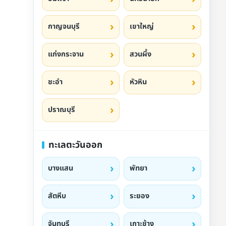
กาญจนบุรี
เขาใหญ่
แก่งกระจาน
สวนผึ้ง
ชะอำ
หัวหิน
ปราณบุรี
ทะเลตะวันออก
บางแสน
พัทยา
สัตหีบ
ระยอง
จันทบุรี
เกาะช้าง