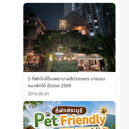
ะนำ
ฮิต
5 ที่พักใกล้โรงพยาบาลสัตว์เกษตร บางเขน
หมาพักได้ อัปเดต 2569
ป๋าแมว พาน้องเที่ยวได้
สายจูงสุนัข Y-Harness แข็ง
ี่ ราคาสบายกระเป๋า
แรง ใส่ได้หมาเล็ก-ใหญ่
2016-05-01
ายกระเป๋า พกพาง่าย เที่ยวไหนก็
ใส่ง่าย นุ่มสบาย ระบายอากาศ ไม่อึดอัด
ก
เที่ยวเดินห้างปลอดภัย
เริ่มต้น 118 บาท
199 บาท
็กราคาล่าสุด ก่อนของหมด
เช็กราคาล่าสุด ก่อนของหมด
สั่งเลย
สั่งเลย