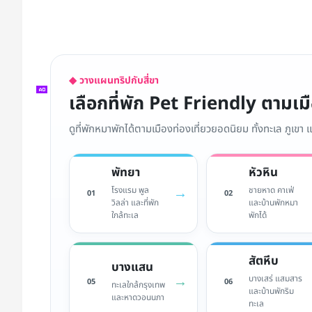
◆ วางแผนทริปกับสี่ขา
เลือกที่พัก Pet Friendly ตามเ
ดูที่พักหมาพักได้ตามเมืองท่องเที่ยวยอดนิยม ทั้งทะเล ภูเขา
พัทยา
หัวหิน
→
โรงแรม พูล
ชายหาด คาเฟ่
01
02
วิลล่า และที่พัก
และบ้านพักหมา
ใกล้ทะเล
พักได้
สัตหีบ
บางแสน
→
บางเสร่ แสมสาร
05
06
ทะเลใกล้กรุงเทพ
และบ้านพักริม
และหาดวอนนภา
ทะเล