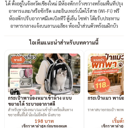
ได้ ตั้งอยู่ในจังหวัดเชียงใหม่ มีห้องพักกว้างขวางพร้อมพื้นที่ปรุง
อาหารและ/หรือซักรีด และอินเทอร์เน็ตไร้สาย (Wi-Fi) ฟรี
ห้องพักปรับอากาศมีเคเบิลทีวี ตู้เย็น โซฟา โต๊ะรับประทาน
อาหารกลางแจ้งบนลานเฉลียง ห้องน้ำส่วนตัวพร้อมฝักบัว
ไอเท็มแนะนำสำหรับบทความนี้
ขายดี
แนะนำ
กระเป๋าพาน้องหมาเข้าห้าง แบบ
กระเป๋าแมว พาน้องเที
ขยายได้ ระบายอากาศดี
สำหรับพาน้องหมา/แมวเข้าห้างหรือเดินทาง
ราคาสบายกระเป๋า พกพาง
ขยายพื้นที่ได้ น้องไม่อึดอัด นั่งสบาย
198 บาท
เริ่มต้น
เช็กราคาล่าสุด ก่อนของหมด
เช็กราคาล่าสุด