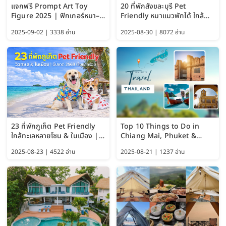
แจกฟรี Prompt Art Toy
20 ที่พักสังขละบุรี Pet
Figure 2025 | ฟิกเกอร์หมา–
Friendly หมาแมวพักได้ ใกล้
แมว–คนด้วย Google AI,
สะพานมอญ 2569
2025-09-02 | 3338 อ่าน
2025-08-30 | 8072 อ่าน
ChatGPT และ Gemini
23 ที่พักภูเก็ต Pet Friendly
Top 10 Things to Do in
ใกล้ทะเลหลายโซน & ในเมือง |
Chiang Mai, Phuket &
อัปเดต 2569 เริ่มหลักร้อย
Pattaya (Thailand Travel
2025-08-23 | 4522 อ่าน
2025-08-21 | 1237 อ่าน
Guide 2025)