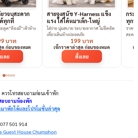
เดียวจบสะดวก
สายจูงสุนัข Y-Harness แข็ง
กระเ
้ทุกที่
แรง ใส่ได้หมาเล็ก-ใหญ่
ทุกท
่สะดุด“ต้องมี” เข้าห้าง
ใส่ง่าย นุ่มสบาย ระบายอากาศ ไม่อึดอัด
ราคาสบ
เที่ยวเดินห้างปลอดภัย
สะดว
99 บาท
199 บาท
สุด ก่อนของหมด
เช็กราคาล่าสุด ก่อนของหมด
เช
่งเลย
สั่งเลย
ควรโทรสอบถามก่อนเข้าพัก
อสอบถามห้องพัก
มาพักได้และโปรโมชั่นล่าสุด
 077 501 914
a Guest House Chumphon