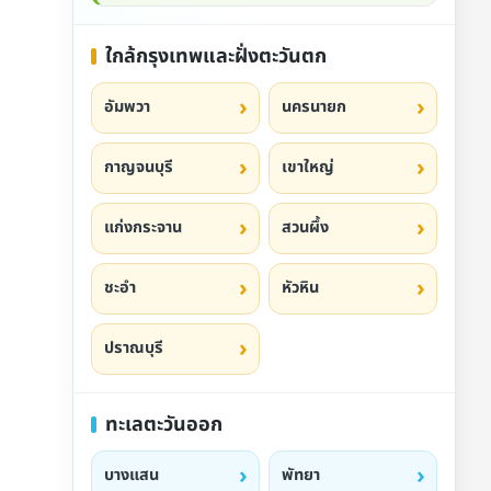
ใกล้กรุงเทพและฝั่งตะวันตก
อัมพวา
นครนายก
กาญจนบุรี
เขาใหญ่
แก่งกระจาน
สวนผึ้ง
ชะอำ
หัวหิน
ปราณบุรี
ทะเลตะวันออก
บางแสน
พัทยา