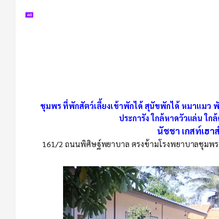
ชุมพร ที่พักสัตว์เลี้ยงเข้าพักได้ สุนัขพักได้ หมาแมว 
ประการัง ใกล้หาดวัวแล่น ใกล้
นัชชา เกสท์เฮาส
161/2 ถนนพิศิษฐ์พยาบาล ตรงข้ามโรงพยาบาลชุมพรเข