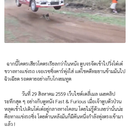
ฉากนี้โคตรเสียวโคตรเรียลกว่าในหนัง ตูบจรจัดเข้าไปวิ่งโต๋เต๋
ขวางทางแข่งรถ เจอเรซซิ่งคาร์พุ่งใส่ แต่โชคดีทะยานข้ามมันไป
ฉิวเฉียด รอดตายอย่างกับโกงยมทูต
วันที่ 29 สิงหาคม 2559 เว็บไซต์เดลี่เมล เผยคลิป
ระทึกสุด ๆ อย่างกับดูหนัง Fast & Furious เมื่อเจ้าตูบตัวป่วน
หลุดเข้าไปเดินโต๋เต๋อยู่กลางทางโคลน โดยไม่รู้ตัวเลยว่านั่นน่ะ
คือทางแข่งรถซิ่ง โดยด้านหลังมันก็มีคันหนึ่งกำลังพุ่งตรงเข้ามา
แล้ว !