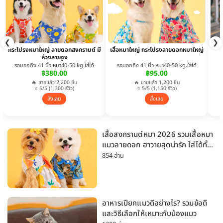
❮
❯
กระโปรงหมาใหญ่ ลายดอกสงกรานต์ มี
เสื้อหมาใหญ่ กระโปรงลายดอกหมาใหญ่
ห่วงสายจูง
รอบอกถึง 41 นิ้ว หมา40-50 kg.ใส่ได้
รอบอกถึง 41 นิ้ว หมา40-50 kg.ใส่ได้
฿380.00
฿95.00
🔥 ขายแล้ว 2,200 ชิ้น
🔥 ขายแล้ว 1,200 ชิ้น
⭐ 5/5 (1,300 รีวิว)
⭐ 5/5 (1,150 รีวิว)
สั่งเลย
สั่งเลย
เสื้อสงกรานต์หมา 2026 รวมเสื้อหมา
แมวลายดอก ฮาวายสุดน่ารัก ใส่ได้ทั้ง
หมาเล็กและหมาใหญ่
854 อ่าน
อาหารเปียกแมวดีอย่างไร? รวมข้อดี
และวิธีเลือกให้เหมาะกับน้องแมว