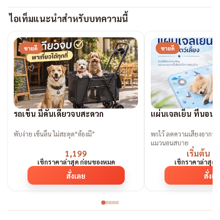
ไอเท็มแนะนำสำหรับบทความนี้
ขายดี
ขายดี
รถเข็น มีคันเดียวจบสะดวก
แผ่นเจลเย็น ที่นอนเ
พับง่าย เข็นลื่น ไม่สะดุด“ต้องมี”
พกไว้ ลดความเสี่ยงอาการ
แมวนอนสบาย
1,199
เริ่มต้น 
เช็กราคาล่าสุด ก่อนของหมด
เช็กราคาล่าสุด
สั่งเลย
สั่งเ