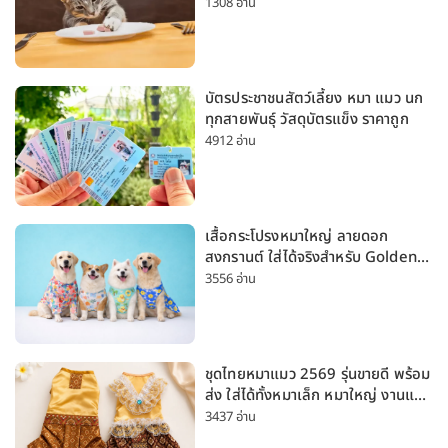
1308 อ่าน
บัตรประชาชนสัตว์เลี้ยง หมา แมว นก
ทุกสายพันธุ์ วัสดุบัตรแข็ง ราคาถูก
4912 อ่าน
เสื้อกระโปรงหมาใหญ่ ลายดอก
สงกรานต์ ใส่ได้จริงสำหรับ Golden
Husky Labrador [อัปเดต 2026]
3556 อ่าน
ชุดไทยหมาแมว 2569 รุ่นขายดี พร้อม
ส่ง ใส่ได้ทั้งหมาเล็ก หมาใหญ่ งานแต่ง
สงกรานต์ ลอยกระทง
3437 อ่าน