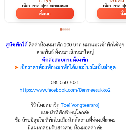
1,199
เริ่มต้น 
เช็กราคาล่าสุด ก่อนของหมด
เช็กราคาล่าสุด
สั่งเลย
สั่งเ
สุนัขพักได้
คิดค่าน้องหมาพัก 200 บาท หมาแมวเข้าพักได้ทุก
สายพันธ์ ทั้งหมาเล็กหมาใหญ่
ติดต่อสอบถามห้องพัก
➤
เช็กราคาห้องพักหมาพักได้และโปรโมชั่นล่าสุด
085 050 7031
https://www.facebook.com/Banmeesukko2
รีวิวโดยสมาชิก
Toei Vongteeraroj
แนะนำที่พักพิษณุโลกค่ะ
ชื่อ บ้านมีสุขโข ที่พักในเมืองใกล้สถานที่ท่องเที่ยวคะ
มีแผนกตอนรับสาวสวย น้องมอคค่า ค่ะ