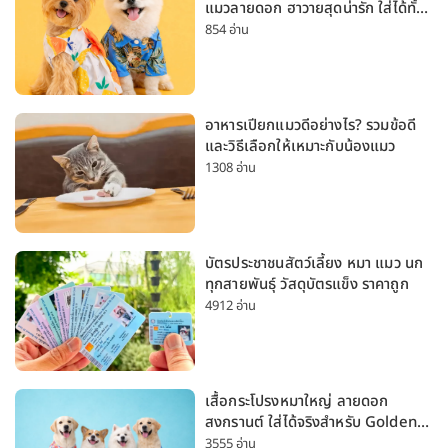
แมวลายดอก ฮาวายสุดน่ารัก ใส่ได้ทั้ง
หมาเล็กและหมาใหญ่
854 อ่าน
อาหารเปียกแมวดีอย่างไร? รวมข้อดี
และวิธีเลือกให้เหมาะกับน้องแมว
1308 อ่าน
บัตรประชาชนสัตว์เลี้ยง หมา แมว นก
ทุกสายพันธุ์ วัสดุบัตรแข็ง ราคาถูก
4912 อ่าน
เสื้อกระโปรงหมาใหญ่ ลายดอก
สงกรานต์ ใส่ได้จริงสำหรับ Golden
Husky Labrador [อัปเดต 2026]
3555 อ่าน