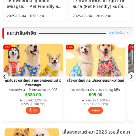
16 ที่พักเขาค้อ–ภูทับเบิก
17 ที่พักเกาะช้าง เกาะกูด เกาะ
เพชรบูรณ์ | Pet Friendly หมา
หมาก (Pet Friendly) หมาใหญ่
ใหญ่พักได้ อัพเดท 2569
พักได้ อัปเดต 2569
2025-08-04 | 6785 อ่าน
2025-08-04 | 2019 อ่าน
แนะนำสินค้าฮิต
ดูสินค้าทั้งหมด
ขายดี
ขายดี
ขายดี
❮
❯
กระโปรงหมาใหญ่ ลายดอกสงกรานต์ มี
เสื้อหมาใหญ่ กระโปรงลายดอกหมาใหญ่
ห่วงสายจูง
รอบอกถึง 41 นิ้ว หมา40-50 kg.ใส่ได้
รอบอกถึง 41 นิ้ว หมา40-50 kg.ใส่ได้
฿380.00
฿95.00
🔥 ขายแล้ว 2,200 ชิ้น
🔥 ขายแล้ว 1,200 ชิ้น
⭐ 5/5 (1,300 รีวิว)
⭐ 5/5 (1,150 รีวิว)
สั่งเลย
สั่งเลย
เสื้อสงกรานต์หมา 2026 รวมเสื้อหมา