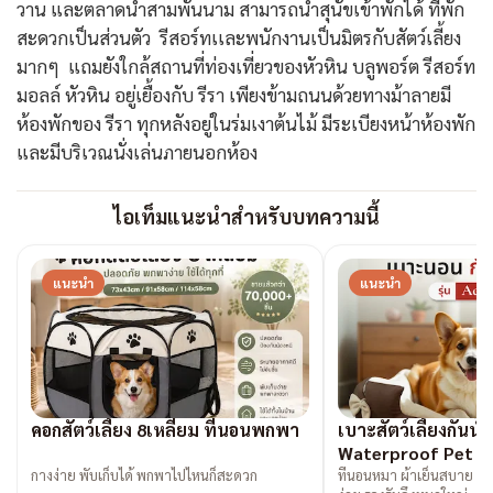
วาน และตลาดน้ำสามพันนาม สามารถนำสุนัขเข้าพักได้ ที่พัก
สะดวกเป็นส่วนตัว รีสอร์ทเเละพนักงานเป็นมิตรกับสัตว์เลี้ยง
มากๆ แถมยังใกล้สถานที่ท่องเที่ยวของหัวหิน บลูพอร์ต รีสอร์ท
มอลล์ หัวหิน อยู่เยื้องกับ รีรา เพียงข้ามถนนด้วยทางม้าลายมี
ห้องพักของ รีรา ทุกหลังอยู่ในร่มเงาต้นไม้ มีระเบียงหน้าห้องพัก
และมีบริเวณนั่งเล่นภายนอกห้อง
ไอเท็มแนะนำสำหรับบทความนี้
แนะนำ
แนะนำ
คอกสัตว์เลี้ยง 8เหลี่ยม ที่นอนพกพา
เบาะสัตว์เลี้ยงกันน้ำ
Waterproof Pet B
กางง่าย พับเก็บได้ พกพาไปไหนก็สะดวก
ที่นอนหมา ผ้าเย็นสบาย ก