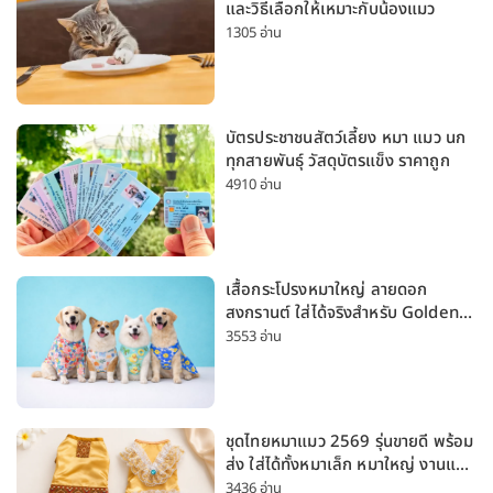
และวิธีเลือกให้เหมาะกับน้องแมว
1305 อ่าน
บัตรประชาชนสัตว์เลี้ยง หมา แมว นก
ทุกสายพันธุ์ วัสดุบัตรแข็ง ราคาถูก
4910 อ่าน
เสื้อกระโปรงหมาใหญ่ ลายดอก
สงกรานต์ ใส่ได้จริงสำหรับ Golden
Husky Labrador [อัปเดต 2026]
3553 อ่าน
ชุดไทยหมาแมว 2569 รุ่นขายดี พร้อม
ส่ง ใส่ได้ทั้งหมาเล็ก หมาใหญ่ งานแต่ง
สงกรานต์ ลอยกระทง
3436 อ่าน