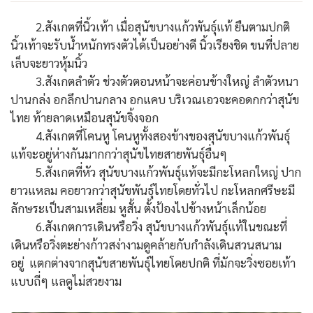
2.สังเกตที่นิ้วเท้า เมื่อสุนัขบางแก้วพันธุ์แท้ ยืนตามปกติ
นิ้วเท้าจะรับน้ำหนักทรงตัวได้เป็นอย่างดี นิ้วเรียงชิด ขนที่ปลาย
เล็บจะยาวหุ้มนิ้ว
3.สังเกตลำตัว ช่วงตัวตอนหน้าจะค่อนข้างใหญ่ ลำตัวหนา
ปานกล่ง อกลึกปานกลาง อกแคบ บริเวณเอวจะคอดกกว่าสุนัข
ไทย ท้ายลาดเหมือนสุนัขจิ้งจอก
4.สังเกตที่โคนหู โคนหูทั้งสองข้างของสุนัขบางแก้วพันธุ์
แท้จะอยู่ห่างกันมากกว่าสุนัขไทยสายพันธุ์อื่นๆ
5.สังเกตที่หัว สุนัขบางแก้วพันธุ์แท้จะมีกะโหลกใหญ่ ปาก
ยาวแหลม คอยาวกว่าสุนัขพันธุ์ไทยโดยทั่วไป กะโหลกศรีษะมี
ลักษระเป็นสามเหลี่ยม หูสั้น ตั้งป้องไปข้างหน้าเล็กน้อย
6.สังเกตการเดินหรือวิ่ง สุนัขบางแก้วพันธุ์แท้ในขณะที่
เดินหรือวิ่งตะย่างก้าวสง่างามดูคล้ายกับกำลังเดินสวนสนาม
อยู่ แตกต่างจากสุนัขสายพันธุ์ไทยโดยปกติ ที่มักจะวิ่งซอยเท้า
แบบถี่ๆ แลดูไม่สวยงาม