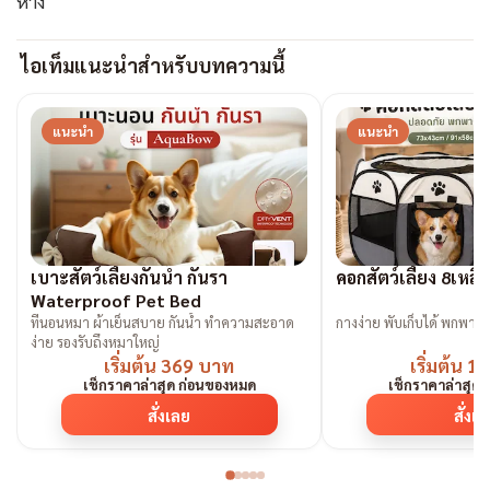
หาง
ไอเท็มแนะนำสำหรับบทความนี้
แนะนำ
แนะนำ
เบาะสัตว์เลี้ยงกันน้ำ กันรา
คอกสัตว์เลี้ยง 8เหล
Waterproof Pet Bed
ที่นอนหมา ผ้าเย็นสบาย กันน้ำ ทำความสะอาด
กางง่าย พับเก็
ง่าย รองรับถึงหมาใหญ่
เริ่มต้น 369 บาท
เริ่มต้น 
เช็กราคาล่าสุด ก่อนของหมด
เช็กราคาล่าสุด
สั่งเลย
สั่งเ