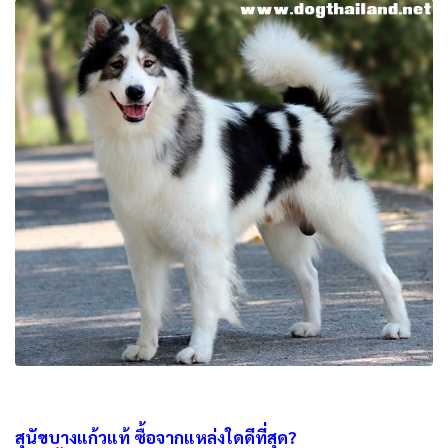
สุนัขบางแก้วแท้ ซื้อจากแหล่งใดดีที่สุด?