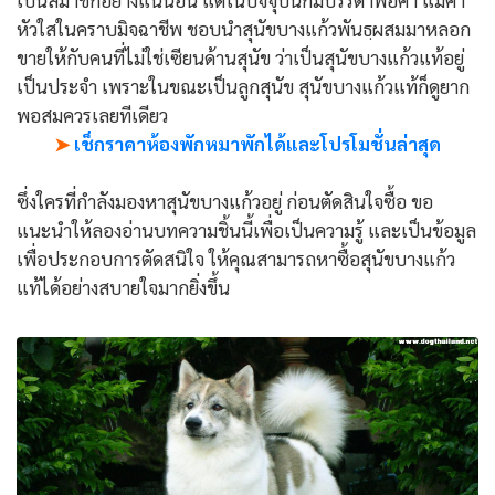
หัวใสในคราบมิจฉาชีพ ชอบนำสุนัขบางแก้วพันธฺผสมมาหลอก
ขายให้กับคนที่ไม่ใช่เซียนด้านสุนัข ว่าเป็นสุนัขบางแก้วแท้อยู่
เป็นประจำ เพราะในขณะเป็นลูกสุนัข สุนัขบางแก้วแท้ก็ดูยาก
พอสมควรเลยทีเดียว
➤
เช็กราคาห้องพักหมาพักได้และโปรโมชั่นล่าสุด
ซึ่งใครที่กำลังมองหาสุนัขบางแก้วอยู่ ก่อนตัดสินใจซื้อ ขอ
แนะนำให้ลองอ่านบทความชิ้นนี้เพื่อเป็นความรู้ และเป็นข้อมูล
เพื่อประกอบการตัดสนิใจ ให้คุณสามารถหาซื้อสุนัขบางแก้ว
แท้ได้อย่างสบายใจมากยิ่งขึ้น