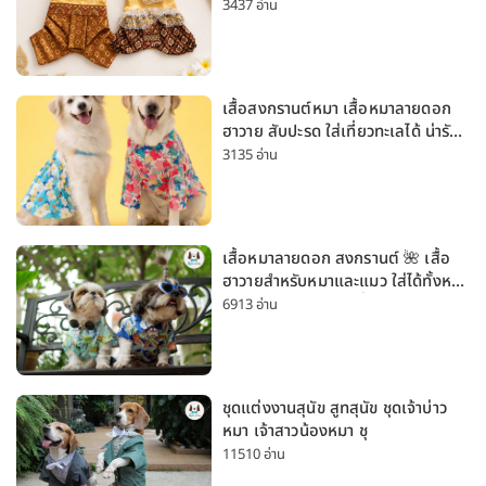
สงกรานต์ ลอยกระทง
3437 อ่าน
เสื้อสงกรานต์หมา เสื้อหมาลายดอก
ฮาวาย สับปะรด ใส่เที่ยวทะเลได้ น่ารัก
ใส่ได้ทั้งหมาเล็กและหมาใหญ่
3135 อ่าน
เสื้อหมาลายดอก สงกรานต์ 🌺 เสื้อ
ฮาวายสำหรับหมาและแมว ใส่ได้ทั้งหมา
เล็กและหมาใหญ่ ใส่เที่ยวทะเลน่ารัก
6913 อ่าน
มาก
ชุดแต่งงานสุนัข สูทสุนัข ชุดเจ้าบ่าว
หมา เจ้าสาวน้องหมา ชุ
11510 อ่าน