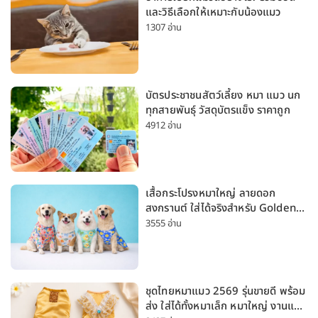
และวิธีเลือกให้เหมาะกับน้องแมว
1307 อ่าน
บัตรประชาชนสัตว์เลี้ยง หมา แมว นก
ทุกสายพันธุ์ วัสดุบัตรแข็ง ราคาถูก
4912 อ่าน
เสื้อกระโปรงหมาใหญ่ ลายดอก
สงกรานต์ ใส่ได้จริงสำหรับ Golden
Husky Labrador [อัปเดต 2026]
3555 อ่าน
ชุดไทยหมาแมว 2569 รุ่นขายดี พร้อม
ส่ง ใส่ได้ทั้งหมาเล็ก หมาใหญ่ งานแต่ง