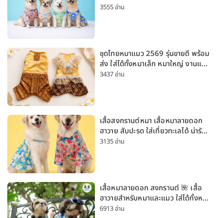
Husky Labrador [อัปเดต 2026]
3555 อ่าน
ชุดไทยหมาแมว 2569 รุ่นขายดี พร้อม
ส่ง ใส่ได้ทั้งหมาเล็ก หมาใหญ่ งานแต่ง
สงกรานต์ ลอยกระทง
3437 อ่าน
เสื้อสงกรานต์หมา เสื้อหมาลายดอก
ฮาวาย สับปะรด ใส่เที่ยวทะเลได้ น่ารัก
ใส่ได้ทั้งหมาเล็กและหมาใหญ่
3135 อ่าน
เสื้อหมาลายดอก สงกรานต์ 🌺 เสื้อ
ฮาวายสำหรับหมาและแมว ใส่ได้ทั้งหมา
เล็กและหมาใหญ่ ใส่เที่ยวทะเลน่ารัก
6913 อ่าน