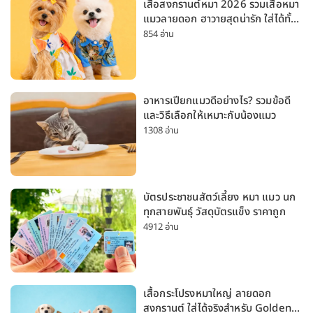
เสื้อสงกรานต์หมา 2026 รวมเสื้อหมา
แมวลายดอก ฮาวายสุดน่ารัก ใส่ได้ทั้ง
หมาเล็กและหมาใหญ่
854 อ่าน
อาหารเปียกแมวดีอย่างไร? รวมข้อดี
และวิธีเลือกให้เหมาะกับน้องแมว
1308 อ่าน
บัตรประชาชนสัตว์เลี้ยง หมา แมว นก
ทุกสายพันธุ์ วัสดุบัตรแข็ง ราคาถูก
4912 อ่าน
เสื้อกระโปรงหมาใหญ่ ลายดอก
สงกรานต์ ใส่ได้จริงสำหรับ Golden