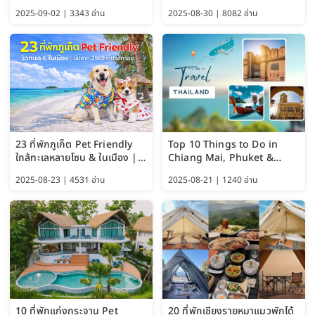
แมว–คนด้วย Google AI,
สะพานมอญ 2569
2025-09-02 | 3343 อ่าน
2025-08-30 | 8082 อ่าน
ChatGPT และ Gemini
23 ที่พักภูเก็ต Pet Friendly
Top 10 Things to Do in
ใกล้ทะเลหลายโซน & ในเมือง |
Chiang Mai, Phuket &
อัปเดต 2569 เริ่มหลักร้อย
Pattaya (Thailand Travel
2025-08-23 | 4531 อ่าน
2025-08-21 | 1240 อ่าน
Guide 2025)
10 ที่พักแก่งกระจาน Pet
20 ที่พักเชียงรายหมาแมวพักได้