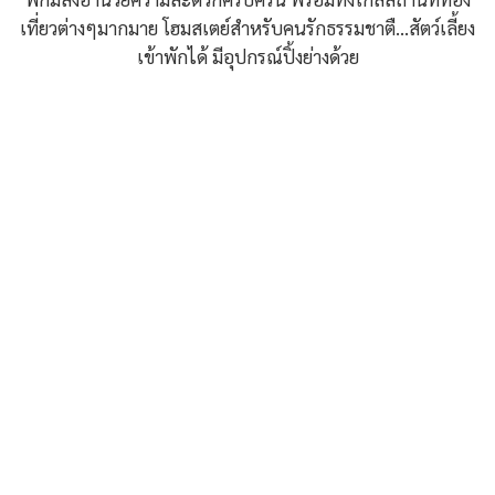
เที่ยวต่างๆมากมาย โฮมสเตย์สำหรับคนรักธรรมชาตื...สัตว์เลี้ยง
เข้าพักได้ มีอุปกรณ์ปิ้งย่างด้วย