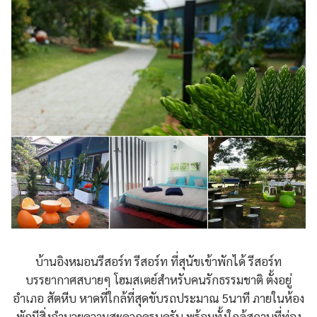
บ้านอิงหมอนรีสอร์ท รีสอร์ท ที่สุนัขเข้าพักได้ รีสอร์ท
บรรยากาศสบายๆ โฮมสเตย์สำหรับคนรักธรรมชาติ ตั้งอยู่
อำเภอ สัตหีบ หาดที่ใกล้ที่สุดขับรถประมาณ 5นาที ภายในห้อง
พักมีสิ่งอำนวยความสะดวกครบครัน พร้อมทั้งใกล้สถานที่ท่อง