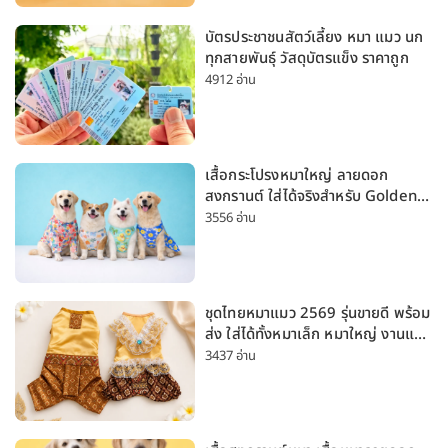
บัตรประชาชนสัตว์เลี้ยง หมา แมว นก
ทุกสายพันธุ์ วัสดุบัตรแข็ง ราคาถูก
4912 อ่าน
เสื้อกระโปรงหมาใหญ่ ลายดอก
สงกรานต์ ใส่ได้จริงสำหรับ Golden
Husky Labrador [อัปเดต 2026]
3556 อ่าน
ชุดไทยหมาแมว 2569 รุ่นขายดี พร้อม
ส่ง ใส่ได้ทั้งหมาเล็ก หมาใหญ่ งานแต่ง
สงกรานต์ ลอยกระทง
3437 อ่าน