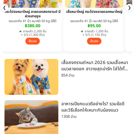
❮
❯
กระโปรงหมาใหญ่ ลายดอกสงกรานต์ มี
เสื้อหมาใหญ่ กระโปรงลายดอกหมาใหญ่
ห่วงสายจูง
รอบอกถึง 41 นิ้ว หมา40-50 kg.ใส่ได้
รอบอกถึง 41 นิ้ว หมา40-50 kg.ใส่ได้
฿380.00
฿95.00
🔥 ขายแล้ว 2,200 ชิ้น
🔥 ขายแล้ว 1,200 ชิ้น
⭐ 5/5 (1,300 รีวิว)
⭐ 5/5 (1,150 รีวิว)
สั่งเลย
สั่งเลย
เสื้อสงกรานต์หมา 2026 รวมเสื้อหมา
แมวลายดอก ฮาวายสุดน่ารัก ใส่ได้ทั้ง
หมาเล็กและหมาใหญ่
854 อ่าน
อาหารเปียกแมวดีอย่างไร? รวมข้อดี
และวิธีเลือกให้เหมาะกับน้องแมว
1308 อ่าน