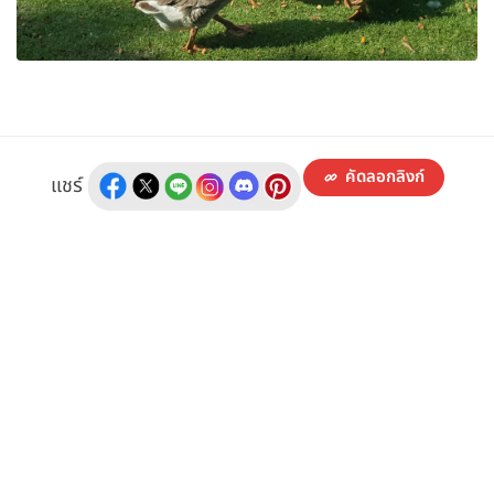
คัดลอกลิงก์
แชร์