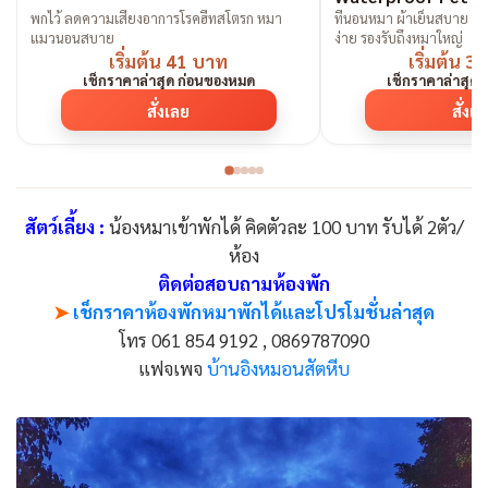
พกไว้ ลดความเสี่ยงอาการโรคฮีทสโตรก หมา
ที่นอนหมา ผ้าเย็นสบาย ก
แมวนอนสบาย
ง่าย รองรับถึงหมาใหญ่
เริ่มต้น 41 บาท
เริ่มต้น 
เช็กราคาล่าสุด ก่อนของหมด
เช็กราคาล่าสุด
สั่งเลย
สั่งเ
สัตว์เลี้ยง :
น้องหมาเข้าพักได้ คิดตัวละ 100 บาท รับได้ 2ตัว/
ห้อง
ติดต่อสอบถามห้องพัก
➤
เช็กราคาห้องพักหมาพักได้และโปรโมชั่นล่าสุด
โทร 061 854 9192 , 0869787090
แฟจเพจ
บ้านอิงหมอนสัตหีบ