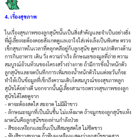
4. เรื่องสุขภาพ
ในเรื่องสุขภาพของลูกสุนัขนั้นเป็นสิ่งสำคัญและจำเป็นอย่างยิ่ง
ที่ผู้เลี้ยงจะต้องคอยสังเกตดูแลเอาใจใส่เพ่งเล็งเป็นพิเศษ ตรวจ
เช็กสุขภาพในเวลาที่คลุกคลีอยู่กับลูกสุนัข ดูความปกติทางด้าน
การกินอาหาร เดิน วิ่ง ความร่าเริง ลักษณะของมูลที่ถ่าย ความ
สมบูรณ์อ้วนท้วนของโครงสร้างร่างกาย ถ้ามีการชั่งน้ำหนักตัว
ลูกสุนัขและจดบันทึกการเพิ่มของน้ำหนักตัวในแต่ละวันก็จะ
ทำให้เป็นข้อมูลที่เช็กถึงความเติบโตสมบูรณ์ของสุขภาพลูก
สุนัขได้อย่างดี นอกจากนั้นผู้เลี้ยงสามารถตรวจสุขภาพของลูก
สุนัขได้โดยดูจาก
- ตาจะต้องสดใส สะอาด ไม่มีฝ้าขาว
- ลักษณะจมูกที่เป็นมันชื้น ไม่แห้งผาด ถ้าจมูกของลูกสุนัขแห้ง
ผาดนั่นคือลูกสุนัขของท่านกำลังป่วย
- สีของเหงือกและลิ้นเป็นสีสมพูสดใส ไม่ซีดขาว
- ฟันสีขาวสะอาด ถ้าฟันผุเหลืองแสดงว่าลูกสุนัขขาดสาร