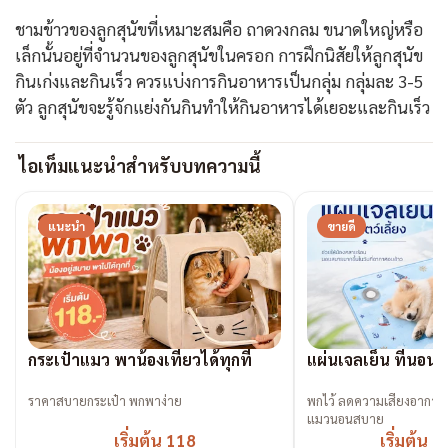
ชามข้าวของลูกสุนัขที่เหมาะสมคือ ถาดวงกลม ขนาดใหญ่หรือ
เล็กนั้นอยู่ที่จำนวนของลูกสุนัขในครอก การฝึกนิสัยให้ลูกสุนัข
กินเก่งและกินเร็ว ควรแบ่งการกินอาหารเป็นกลุ่ม กลุ่มละ 3-5
ตัว ลูกสุนัขจะรู้จักแย่งกันกินทำให้กินอาหารได้เยอะและกินเร็ว
ไอเท็มแนะนำสำหรับบทความนี้
แนะนำ
ขายดี
กระเป๋าแมว พาน้องเที่ยวได้ทุกที่
แผ่นเจลเย็น ที่นอนเ
ราคาสบายกระเป๋า พกพาง่าย
พกไว้ ลดความเสี่ยงอาการ
แมวนอนสบาย
เริ่มต้น 118
เริ่มต้น 