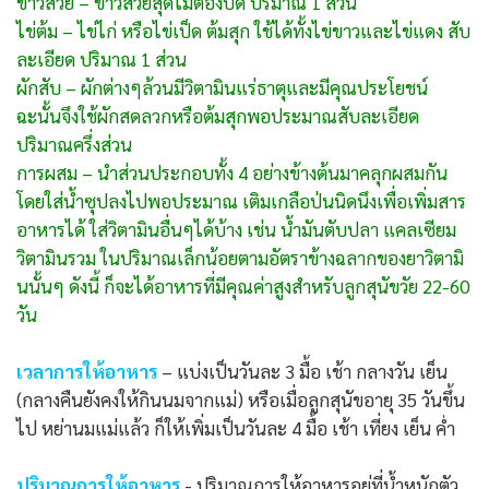
ข้าวสวย – ข้าวสวยสุดไม่ต้องบด ปริมาณ 1 ส่วน
ไข่ต้ม – ไข่ไก่ หรือไข่เป็ด ต้มสุก ใช้ได้ทั้งไข่ขาวและไข่แดง สับ
ละเอียด ปริมาณ 1 ส่วน
ผักสับ – ผักต่างๆล้วนมีวิตามินแร่ธาตุและมีคุณประโยชน์
ฉะนั้นจึงใช้ผักสดลวกหรือต้มสุกพอประมาณสับละเอียด
ปริมาณครึ่งส่วน
การผสม – นำส่วนประกอบทั้ง 4 อย่างข้างต้นมาคลุกผสมกัน
โดยใส่น้ำซุปลงไปพอประมาณ เติมเกลือป่นนิดนึงเพื่อเพิ่มสาร
อาหารได้ ใส่วิตามินอื่นๆได้บ้าง เช่น น้ำมันตับปลา แคลเซียม
วิตามินรวม ในปริมาณเล็กน้อยตามอัตราข้างฉลากของยาวิตามิ
นนั้นๆ ดังนี้ ก็จะได้อาหารที่มีคุณค่าสูงสำหรับลูกสุนัขวัย 22-60
วัน
เวลาการให้อาหาร
– แบ่งเป็นวันละ 3 มื้อ เช้า กลางวัน เย็น
(กลางคืนยังคงให้กินนมจากแม่) หรือเมื่อลูกสุนัขอายุ 35 วันขึ้น
ไป หย่านมแม่แล้ว ก็ให้เพิ่มเป็นวันละ 4 มื้อ เช้า เที่ยง เย็น ค่ำ
ปริมาณการให้อาหาร
- ปริมาณการให้อาหารอยู่ที่น้ำหนักตัว