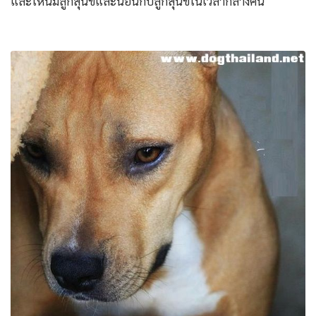
และให้นมลูกสุนัขและนอนกับลูกสุนัขในเวลากลางคืน