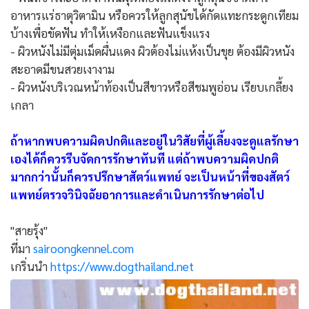
อาหารแร่ธาตุวิตามิน หรือควรให้ลูกสุนัขได้กัดแทะกระดูกเทียม
บ้างเพื่อขัดฟัน ทำให้เหงือกและฟันแข็งแรง
- ผิวหนังไม่มีตุ่มเม็ดผื่นแดง ผิวต้องไม่แห้งเป็นขุย ต้องมีผิวหนัง
สะอาดมีขนสวยเงางาม
- ผิวหนังบริเวณหน้าท้องเป็นสีขาวหรือสีชมพูอ่อน เรียบเกลี้ยง
เกลา
ถ้าหากพบความผิดปกติและอยู่ในวิสัยที่ผู้เลี้ยงจะดูแลรักษา
เองได้ก็ควรรีบจัดการรักษาทันที แต่ถ้าพบความผิดปกติ
มากกว่านั้นก็ควรปรึกษาสัตว์แพทย์ จะเป็นหน้าที่ของสัตว์
แพทย์ตรวจวินิจฉัยอาการและดำเนินการรักษาต่อไป
"สายรุ้ง"
ที่มา
sairoongkennel.com
เกริ่นนำ
https://www.dogthailand.net