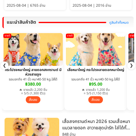
ใหญ่พักได้ อัพเดท 2569
พักได้ อัปเดต 2569
2025-08-04 | 6765 อ่าน
2025-08-04 | 2016 อ่าน
แนะนำสินค้าฮิต
ดูสินค้าทั้งหมด
ขายดี
ขายดี
ขายดี
❮
❯
กระโปรงหมาใหญ่ ลายดอกสงกรานต์ มี
เสื้อหมาใหญ่ กระโปรงลายดอกหมาใหญ่
ห่วงสายจูง
รอบอกถึง 41 นิ้ว หมา40-50 kg.ใส่ได้
รอบอกถึง 41 นิ้ว หมา40-50 kg.ใส่ได้
฿380.00
฿95.00
🔥 ขายแล้ว 2,200 ชิ้น
🔥 ขายแล้ว 1,200 ชิ้น
⭐ 5/5 (1,300 รีวิว)
⭐ 5/5 (1,150 รีวิว)
สั่งเลย
สั่งเลย
เสื้อสงกรานต์หมา 2026 รวมเสื้อหมา
แมวลายดอก ฮาวายสุดน่ารัก ใส่ได้ทั้ง
หมาเล็กและหมาใหญ่
848 อ่าน