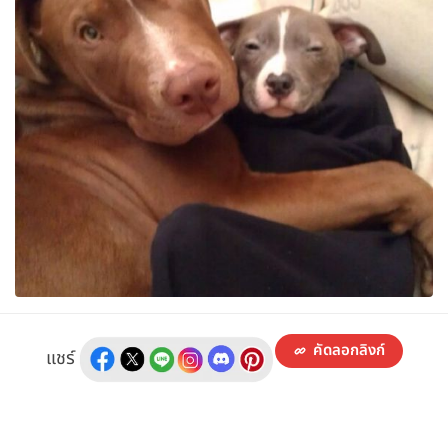
คัดลอกลิงก์
แชร์