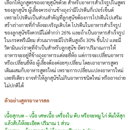
เลือกให้ถูกสูตรของอายุสุนัขด้วย สำหรับอาหารสำเร็จรูปในสูตร
ของลูกสุนัข ผู้เลี้ยงควรอ่านข้างถุงว่ามีโปรตีนกี่เปอร์เซ็นต์
เพราะโปรตีนเป็นส่วนสำคัญที่ลูกสุนัขต้องการโปรตีนไปเสริม
สร้างร่างกายที่กำลังจะเจริญเติบโต โปรตีนในอาหารสำเร็จรูป
ของลูกสุนัขจึงควรมีไม่ต่ำกว่า 26% และถ้าเป็นอาหารสำเร็จรูป
ในเกรดพรีเมียม ส่วนมากจะมีโปรตีนสูงถึง 30% ขึ้นไป และมี
วิตามินแร่ธาตุที่จำเป็นสำหรับลูกสุนัข อัตราปริมาณการให้
อาหารจะอยู่ที่ข้างถุงอาหารแต่ละยี่ห้อ แต่การจะเปลี่ยนอาหาร
หรือเปลี่ยนยี่ห้อ ผู้เลี้ยงต้องค่อยๆเปลี่ยน โดยเอาอาหารสูตร
เดิมผสมกับอาหารสูตรใหม่ เพราะการเปลี่ยนแปลงอาหารใหม่
เลยทีเดียว อาจทำให้ลูกสุนัขไม่กินอาหารชนิดใหม่ หรืออาจถ่าย
ไม่ปกติได้
ตัวอย่างสูตรอาหารสด
เนื้อสุกบด – เนื้อ เศษเนื้อ เครื่องใน ตับ หรือจะหมู ไก่ ต้มให้สุก
แล้วสับให้ละเอียด ปริมาณ 1 ส่วน