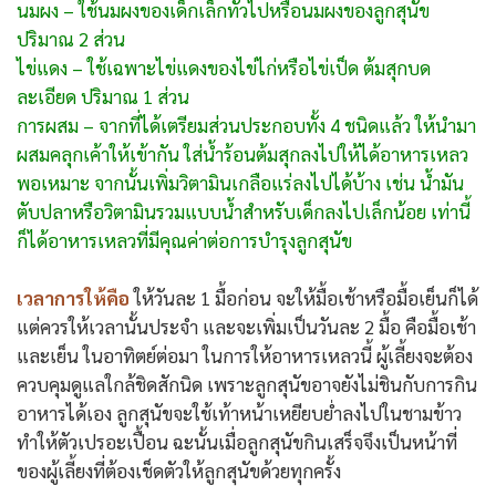
นมผง – ใช้นมผงของเด็กเล็กทั่วไปหรือนมผงของลูกสุนัข
ปริมาณ 2 ส่วน
ไข่แดง – ใช้เฉพาะไข่แดงของไข่ไก่หรือไข่เป็ด ต้มสุกบด
ละเอียด ปริมาณ 1 ส่วน
การผสม – จากที่ได้เตรียมส่วนประกอบทั้ง 4 ชนิดแล้ว ให้นำมา
ผสมคลุกเค้าให้เข้ากัน ใส่น้ำร้อนต้มสุกลงไปให้ได้อาหารเหลว
พอเหมาะ จากนั้นเพิ่มวิตามินเกลือแร่ลงไปได้บ้าง เช่น น้ำมัน
ตับปลาหรือวิตามินรวมแบบน้ำสำหรับเด็กลงไปเล็กน้อย เท่านี้
ก็ได้อาหารเหลวที่มีคุณค่าต่อการบำรุงลูกสุนัข
เวลาการให้คือ
ให้วันละ 1 มื้อก่อน จะให้มื้อเช้าหรือมื้อเย็นก็ได้
แต่ควรให้เวลานั้นประจำ และจะเพิ่มเป็นวันละ 2 มื้อ คือมื้อเช้า
และเย็น ในอาทิตย์ต่อมา ในการให้อาหารเหลวนี้ ผู้เลี้ยงจะต้อง
ควบคุมดูแลใกล้ชิดสักนิด เพราะลูกสุนัขอาจยังไม่ชินกับการกิน
อาหารได้เอง ลูกสุนัขจะใช้เท้าหน้าเหยียบย่ำลงไปในชามข้าว
ทำให้ตัวเปรอะเปื้อน ฉะนั้นเมื่อลูกสุนัขกินเสร็จจึงเป็นหน้าที่
ของผู้เลี้ยงที่ต้องเช็ดตัวให้ลูกสุนัขด้วยทุกครั้ง