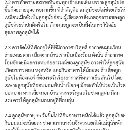
2.2 ควรทำความสะอาดที่นอนทุกเช้าและเย็น เพราะลูกสุนัขโต
ขึ้นก็จะถ่ายอุจจาระมากขึ้น ที่สำคัญคือ แม่สุนัขจะไม่ช่วยเลียให้
เหมือนเมื่อยังเป็นลูกสุนัขอ่อน ผู้เลี้ยงควรสังเกตอุจจาระของลูก
สุนัขด้วยว่าปกติหรือไม่ ลักษณะมูลจะเป็นสิ่งในการวินิจฉัย
สุขภาพลูกสุนัขได้
2.3 ควรจัดให้ที่พักอยู่ให้ที่ที่มีอากาศบริสุทธิ์ อากาศหมุนเวียน
ถ่ายเทสะดวก เนื่องจากบ้านเราเป็นเมืองร้อน ดังนั้น ถ้าอากาศ
ร้อนจัดจะมีผลกระทบต่ออารมณ์ของลูกสุนัข อาจทำให้ลูกสุนัข
เกิดอาการหอบ หงุดหงิด และกินอาหารได้น้อยลง ถ้าเลี้ยงลูก
สุนัขในห้องแอร์ ก็ต้องระวังเรื่องอากาศที่หนาวเย็นเกินไป โดย
เฉพาะลูกสุนัขที่ชอบนอนทับน้ำเปียกๆ มักจะทำให้ป่วยเป็นโรค
ปอดบวม หากเลี้ยงนอกบ้าน ควรระวังดูแลในช่วงฤดูฝน มีลม
แรง ควรให้ลูกสุนัขนอนอยู่ที่ที่อบอุ่น
2.4 ลูกสุนัขอายุ 35 วันขึ้นไปที่กินอาหารหนักได้แล้ว ลูกสุนัขจะ
กินนมแม่จะน้อยลง ช่วงเวลากลางวันจึงควรแยกให้แม่สุนัขพัก