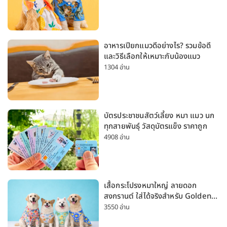
อาหารเปียกแมวดีอย่างไร? รวมข้อดี
และวิธีเลือกให้เหมาะกับน้องแมว
1304 อ่าน
บัตรประชาชนสัตว์เลี้ยง หมา แมว นก
ทุกสายพันธุ์ วัสดุบัตรแข็ง ราคาถูก
4908 อ่าน
เสื้อกระโปรงหมาใหญ่ ลายดอก
สงกรานต์ ใส่ได้จริงสำหรับ Golden
Husky Labrador [อัปเดต 2026]
3550 อ่าน