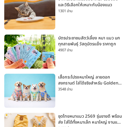
และวิธีเลือกให้เหมาะกับน้องแมว
1301 อ่าน
บัตรประชาชนสัตว์เลี้ยง หมา แมว นก
ทุกสายพันธุ์ วัสดุบัตรแข็ง ราคาถูก
4907 อ่าน
เสื้อกระโปรงหมาใหญ่ ลายดอก
สงกรานต์ ใส่ได้จริงสำหรับ Golden
Husky Labrador [อัปเดต 2026]
3548 อ่าน
ชุดไทยหมาแมว 2569 รุ่นขายดี พร้อม
ส่ง ใส่ได้ทั้งหมาเล็ก หมาใหญ่ งานแต่ง