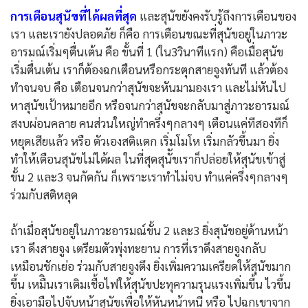
การเตือนสุนัขที่ได้ผลที่สุด
และสุนัขยังคงรับรู้ถึงการเตือนของ
เรา และเรายังปลอดภัย ก็คือ การเตือนขณะที่สุนัขอยู่ในภาวะ
อารมณ์เริ่มๆตื่นเต้น คือ ขั้นที่ 1 (ใน3วินาทีแรก) คือเมื่อสุนัข
เริ่มตื่นเต้น เราก็ต้องฉกเตือนหรือกระตุกสายจูงทันที แล้วต้อง
ทำจนจบ คือ เตือนจนกว่าสุนัขจะหันมามองเรา และไม่หันไป
หาสุนัขเป้าหมายอีก หรือจนกว่าสุนัขจะกลับมาสู่ภาวะอารมณ์
สงบผ่อนคลาย คนส่วนใหญ่ทำครึ่งๆกลางๆ เตือนแค่ทีสองทีก็
หยุดเสียแล้ว หรือ ตัวเองสติแตก เริ่มโมโห เริ่มกลัวขึ้นมา ยิ่ง
ทำให้เตือนสุนัขไม่ได้ผล ในที่สุดสุนััขเราก็ปล่อยให้สุนัขเข้าสู่
ขั้น 2 และ3 จนกัดกัน ก็เพราะเราทำไม่จบ ทำแค่ครึ่งๆกลางๆ
ร่วมกับสติหลุด
ถ้าเมื่อสุนัขอยู่ในภาวะอารมณ์ขั้น 2 และ3 ยิ่งสุนัขอยู่ด้านหน้า
เรา ดึงสายจูง เตรียมตัวพุ่งทะยาน การที่เราดึงสายจูงกลับ
เหมือนชักเย่อ ร่วมกับสายจูงตึง ยิ่งเพิ่มความเครียดให้สุนัขมาก
ขึ้น เหมืินเราเติมเชื้อไฟให้สุนัขปะทุความรุนแรงเพิ่มขึ้น ไวขึ้น
ยิ่งเอามือไปจับหน้าสุนัขเพื่อให้หันหน้าหนี หรือ ไปฉกเขาจาก