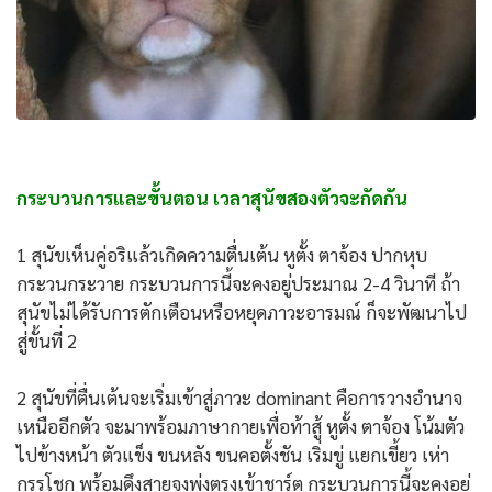
กระบวนการและขั้นตอน เวลาสุนัขสองตัวจะกัดกัน
1 สุนัขเห็นคู่อริแล้วเกิดความตื่นเต้น หูตั้ง ตาจ้อง ปากหุบ
กระวนกระวาย กระบวนการนี้จะคงอยู่ประมาณ 2-4 วินาที ถ้า
สุนัขไม่ได้รับการตักเตือนหรือหยุดภาวะอารมณ์ ก็จะพัฒนาไป
สู่ขั้นที่ 2
2 สุนัขที่ตื่นเต้นจะเริ่มเข้าสู่ภาวะ dominant คือการวางอำนาจ
เหนืออีกตัว จะมาพร้อมภาษากายเพื่อท้าสู้ หูตั้ง ตาจ้อง โน้มตัว
ไปข้างหน้า ตัวแข็ง ขนหลัง ขนคอตั้งชัน เริ่มขู่ แยกเขี้ยว เห่า
กรรโชก พร้อมดึงสายจูงพุ่งตรงเข้าชาร์ต กระบวนการนี้จะคงอยู่