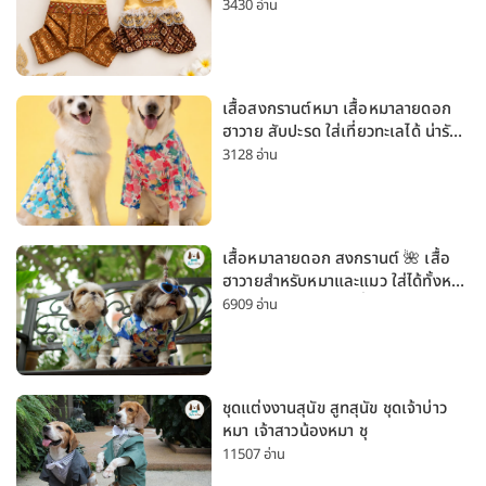
สงกรานต์ ลอยกระทง
3430 อ่าน
เสื้อสงกรานต์หมา เสื้อหมาลายดอก
ฮาวาย สับปะรด ใส่เที่ยวทะเลได้ น่ารัก
ใส่ได้ทั้งหมาเล็กและหมาใหญ่
3128 อ่าน
เสื้อหมาลายดอก สงกรานต์ 🌺 เสื้อ
ฮาวายสำหรับหมาและแมว ใส่ได้ทั้งหมา
เล็กและหมาใหญ่ ใส่เที่ยวทะเลน่ารัก
6909 อ่าน
มาก
ชุดแต่งงานสุนัข สูทสุนัข ชุดเจ้าบ่าว
หมา เจ้าสาวน้องหมา ชุ
11507 อ่าน