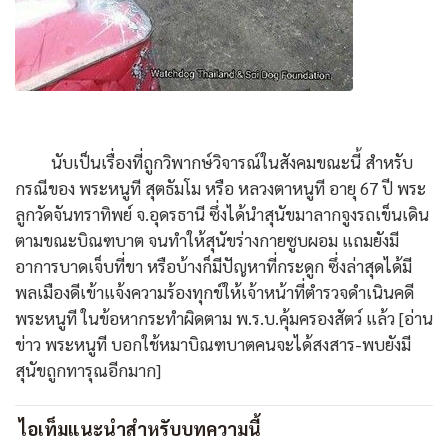
นับเป็นเรื่องที่ถูกวิพากษ์วิจารณ์ในสังคมขณะนี้ สำหรับ
กรณีของ พระหนูที สุตธัมโม หรือ หลวงตาหนูที อายุ 67 ปี พระ
ลูกวัดจันทราทิพย์ จ.อุดรธานี ซึ่งได้นำสุนัขมาลากจูงรถเข็นเดิน
ตามขณะบิณฑบาต จนทำให้สุนัขร่างกายซูบผอม แถมยังมี
อาการบาดเจ็บที่ขา หรือบ้างก็มีปัญหาที่กระดูก ซึ่งล่าสุดได้มี
พลเมืองดีเข้าแจ้งความร้องทุกข์ให้เจ้าหน้าที่ตำรวจดำเนินคดี
พระหนูที ในข้อหากระทำผิดตาม พ.ร.บ.คุ้มครองสัตว์ แล้ว [อ่าน
ข่าว พระหนูที บอกใช้หมาบิณฑบาตคนจะได้สงสาร-พบยังมี
สุนัขถูกทารุณอีกมาก]
ไอเท็มแนะนำสำหรับบทความนี้