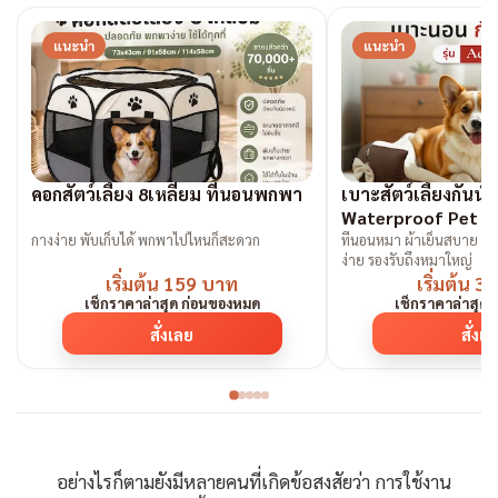
แนะนำ
แนะนำ
คอกสัตว์เลี้ยง 8เหลี่ยม ที่นอนพกพา
เบาะสัตว์เลี้ยงกันน้ำ
Waterproof Pet B
กางง่าย พับเก็บได้ พกพาไปไหนก็สะดวก
ที่นอนหมา ผ้าเย็นสบาย ก
ง่าย รองรับถึงหมาใหญ่
เริ่มต้น 159 บาท
เริ่มต้น 
เช็กราคาล่าสุด ก่อนของหมด
เช็กราคาล่าสุด
สั่งเลย
สั่งเ
อย่างไรก็ตามยังมีหลายคนที่เกิดข้อสงสัยว่า การใช้งาน