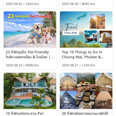
แมว–คนด้วย Google AI,
สะพานมอญ 2569
2025-09-02 | 3324 อ่าน
2025-08-30 | 8045 อ่าน
ChatGPT และ Gemini
23 ที่พักภูเก็ต Pet Friendly
Top 10 Things to Do in
ใกล้ทะเลหลายโซน & ในเมือง |
Chiang Mai, Phuket &
อัปเดต 2569 เริ่มหลักร้อย
Pattaya (Thailand Travel
2025-08-23 | 4508 อ่าน
2025-08-21 | 1234 อ่าน
Guide 2025)
10 ที่พักแก่งกระจาน Pet
20 ที่พักเชียงรายหมาแมวพักได้