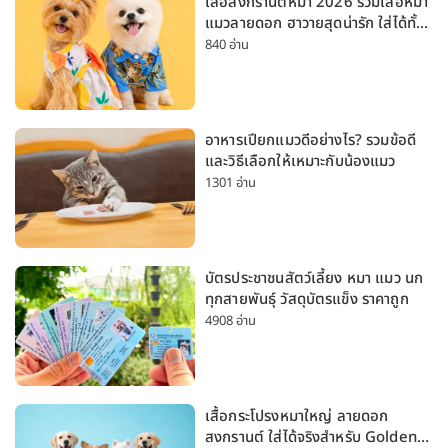
เสื้อสงกรานต์หมา 2026 รวมเสื้อหมา
แมวลายดอก ฮาวายสุดน่ารัก ใส่ได้ทั้ง
หมาเล็กและหมาใหญ่
840 อ่าน
อาหารเปียกแมวดีอย่างไร? รวมข้อดี
และวิธีเลือกให้เหมาะกับน้องแมว
1301 อ่าน
บัตรประชาชนสัตว์เลี้ยง หมา แมว นก
ทุกสายพันธุ์ วัสดุบัตรแข็ง ราคาถูก
4908 อ่าน
เสื้อกระโปรงหมาใหญ่ ลายดอก
สงกรานต์ ใส่ได้จริงสำหรับ Golden