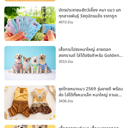
บัตรประชาชนสัตว์เลี้ยง หมา แมว นก
ทุกสายพันธุ์ วัสดุบัตรแข็ง ราคาถูก
4910 อ่าน
เสื้อกระโปรงหมาใหญ่ ลายดอก
สงกรานต์ ใส่ได้จริงสำหรับ Golden
Husky Labrador [อัปเดต 2026]
3553 อ่าน
ชุดไทยหมาแมว 2569 รุ่นขายดี พร้อม
ส่ง ใส่ได้ทั้งหมาเล็ก หมาใหญ่ งานแต่ง
สงกรานต์ ลอยกระทง
3436 อ่าน