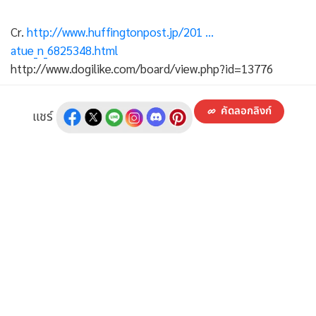
Cr.
http://www.huffingtonpost.jp/201 ...
atue_n_6825348.html
http://www.dogilike.com/board/view.php?id=13776
คัดลอกลิงก์
แชร์