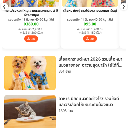
❮
❯
กระโปรงหมาใหญ่ ลายดอกสงกรานต์ มี
เสื้อหมาใหญ่ กระโปรงลายดอกหมาใหญ่
ห่วงสายจูง
รอบอกถึง 41 นิ้ว หมา40-50 kg.ใส่ได้
รอบอกถึง 41 นิ้ว หมา40-50 kg.ใส่ได้
฿380.00
฿95.00
🔥 ขายแล้ว 2,200 ชิ้น
🔥 ขายแล้ว 1,200 ชิ้น
⭐ 5/5 (1,300 รีวิว)
⭐ 5/5 (1,150 รีวิว)
สั่งเลย
สั่งเลย
เสื้อสงกรานต์หมา 2026 รวมเสื้อหมา
แมวลายดอก ฮาวายสุดน่ารัก ใส่ได้ทั้ง
หมาเล็กและหมาใหญ่
851 อ่าน
อาหารเปียกแมวดีอย่างไร? รวมข้อดี
และวิธีเลือกให้เหมาะกับน้องแมว
1305 อ่าน