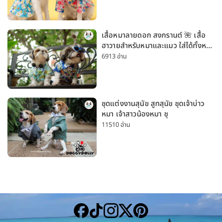
เสื้อหมาลายดอก สงกรานต์ 🌺 เสื้อ
ฮาวายสำหรับหมาและแมว ใส่ได้ทั้งหมา
เล็กและหมาใหญ่ ใส่เที่ยวทะเลน่ารัก
6913 อ่าน
มาก
ชุดแต่งงานสุนัข สูทสุนัข ชุดเจ้าบ่าว
หมา เจ้าสาวน้องหมา ชุ
11510 อ่าน