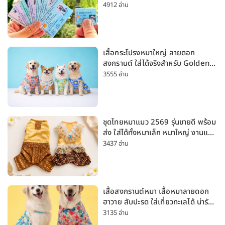
4912 อ่าน
เสื้อกระโปรงหมาใหญ่ ลายดอก
สงกรานต์ ใส่ได้จริงสำหรับ Golden
Husky Labrador [อัปเดต 2026]
3555 อ่าน
ชุดไทยหมาแมว 2569 รุ่นขายดี พร้อม
ส่ง ใส่ได้ทั้งหมาเล็ก หมาใหญ่ งานแต่ง
สงกรานต์ ลอยกระทง
3437 อ่าน
เสื้อสงกรานต์หมา เสื้อหมาลายดอก
ฮาวาย สับปะรด ใส่เที่ยวทะเลได้ น่ารัก
ใส่ได้ทั้งหมาเล็กและหมาใหญ่
3135 อ่าน