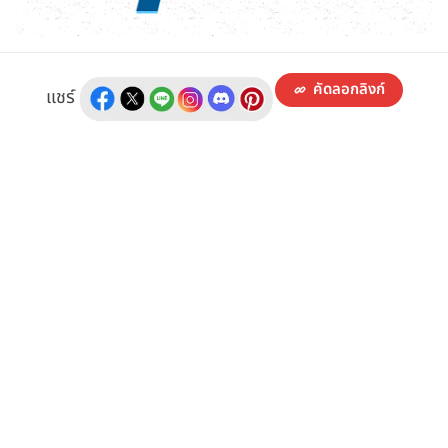
คัดลอกลิงก์
แชร์