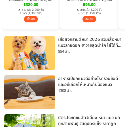
รอบอกถึง 41 นิ้ว หมา40-50 kg.ใส่ได้
รอบอกถึง 41 นิ้ว หมา40-50 kg.ใส่ได้
฿380.00
฿95.00
🔥 ขายแล้ว 2,200 ชิ้น
🔥 ขายแล้ว 1,200 ชิ้น
⭐ 5/5 (1,300 รีวิว)
⭐ 5/5 (1,150 รีวิว)
สั่งเลย
สั่งเลย
เสื้อสงกรานต์หมา 2026 รวมเสื้อหมา
แมวลายดอก ฮาวายสุดน่ารัก ใส่ได้ทั้ง
หมาเล็กและหมาใหญ่
854 อ่าน
อาหารเปียกแมวดีอย่างไร? รวมข้อดี
และวิธีเลือกให้เหมาะกับน้องแมว
1308 อ่าน
บัตรประชาชนสัตว์เลี้ยง หมา แมว นก
ทุกสายพันธุ์ วัสดุบัตรแข็ง ราคาถูก