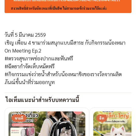
วันที่ 5 มีนาคม 2559
เชิญ เพื่อน 4 ขามาร่วมสนุกแบบมีสาระ กับกิจกรรมน้องหมา
On Meeting Ep.2
‪#‎ตรวจสุขภาพช่องปากและฟันฟรี‬
‪#‎ฉีดยากำจัดเห็บหมัดฟรี
‪#‎กิจกรรมแข่งว่ายน้ำสำหรับน้องหมาชิงของรางวัลจากผลิต
ภันณ์ชั้นนำที่ร่วมออกบูท‬
ไอเท็มแนะนำสำหรับบทความนี้
ขายดี
ฮิต