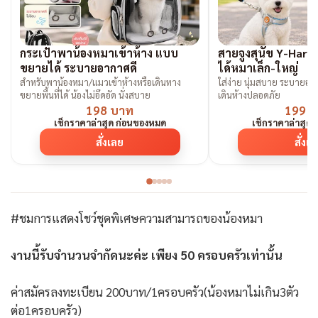
กระเป๋าพาน้องหมาเข้าห้าง แบบ
สายจูงสุนัข Y-Harne
ขยายได้ ระบายอากาศดี
ได้หมาเล็ก-ใหญ่
สำหรับพาน้องหมา/แมวเข้าห้างหรือเดินทาง
ใส่ง่าย นุ่มสบาย ระบายอากา
ขยายพื้นที่ได้ น้องไม่อึดอัด นั่งสบาย
เดินห้างปลอดภัย
198 บาท
199 
เช็กราคาล่าสุด ก่อนของหมด
เช็กราคาล่าสุด
สั่งเลย
สั่งเ
‪#‎ชมการแสดงโชว์ชุดพิเศษความสามารถของน้องหมา‬
งานนี้รับจำนวนจำกัดนะค่ะ เพียง 50 ครอบครัวเท่านั้น
ค่าสมัครลงทะเบียน 200บาท/1ครอบครัว(น้องหมาไม่เกิน3ตัว
ต่อ1ครอบครัว)