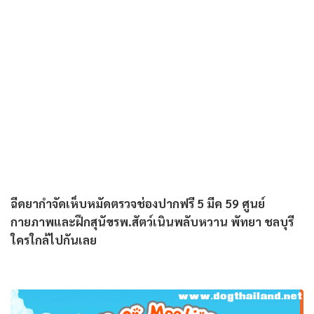
ฉีดยากำจัดเห็บหมัดตรวจช่องปากฟรี‬ ‎5 มีค 59 ศูนย์
กายภาพและฝึกสุนัขรพ.สัตว์เนินพลับหวาน พัทยา ชลบุรี
ใครใกล้ไปกันเลย