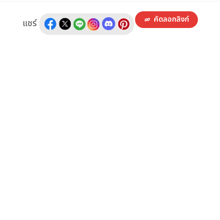
คัดลอกลิงก์
แชร์