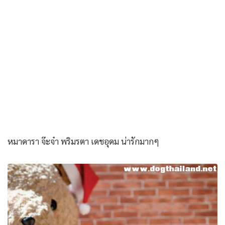
หมาดารา จ๊ะจ๋า พริมรตา เดชอุดม น่ารักมากๆ