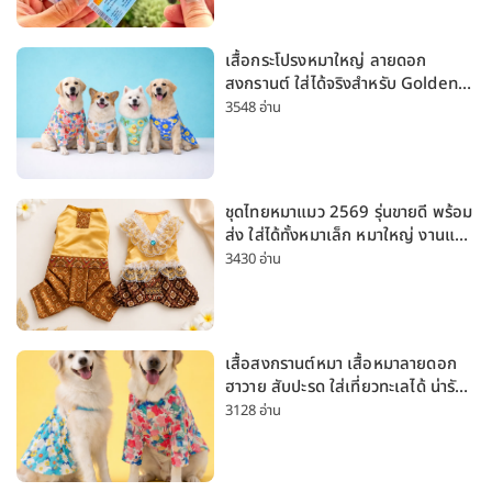
เสื้อกระโปรงหมาใหญ่ ลายดอก
สงกรานต์ ใส่ได้จริงสำหรับ Golden
Husky Labrador [อัปเดต 2026]
3548 อ่าน
ชุดไทยหมาแมว 2569 รุ่นขายดี พร้อม
ส่ง ใส่ได้ทั้งหมาเล็ก หมาใหญ่ งานแต่ง
สงกรานต์ ลอยกระทง
3430 อ่าน
เสื้อสงกรานต์หมา เสื้อหมาลายดอก
ฮาวาย สับปะรด ใส่เที่ยวทะเลได้ น่ารัก
ใส่ได้ทั้งหมาเล็กและหมาใหญ่
3128 อ่าน