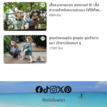
เสื้อหมาลายดอก สงกรานต์ 🌺 เสื้อ
ฮาวายสำหรับหมาและแมว ใส่ได้ทั้งหมา
เล็กและหมาใหญ่ ใส่เที่ยวทะเลน่ารัก
6909 อ่าน
มาก
ชุดแต่งงานสุนัข สูทสุนัข ชุดเจ้าบ่าว
หมา เจ้าสาวน้องหมา ชุ
11507 อ่าน
ติดต่อโฆษณา