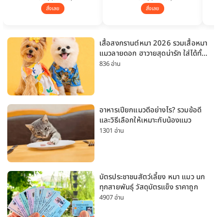
สั่งเลย
สั่งเลย
เสื้อสงกรานต์หมา 2026 รวมเสื้อหมา
แมวลายดอก ฮาวายสุดน่ารัก ใส่ได้ทั้ง
หมาเล็กและหมาใหญ่
836 อ่าน
อาหารเปียกแมวดีอย่างไร? รวมข้อดี
และวิธีเลือกให้เหมาะกับน้องแมว
1301 อ่าน
บัตรประชาชนสัตว์เลี้ยง หมา แมว นก
ทุกสายพันธุ์ วัสดุบัตรแข็ง ราคาถูก
4907 อ่าน