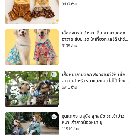
สงกรานต์ ลอยกระทง
3437 อ่าน
เสื้อสงกรานต์หมา เสื้อหมาลายดอก
ฮาวาย สับปะรด ใส่เที่ยวทะเลได้ น่ารัก
ใส่ได้ทั้งหมาเล็กและหมาใหญ่
3135 อ่าน
เสื้อหมาลายดอก สงกรานต์ 🌺 เสื้อ
ฮาวายสำหรับหมาและแมว ใส่ได้ทั้งหมา
เล็กและหมาใหญ่ ใส่เที่ยวทะเลน่ารัก
6913 อ่าน
มาก
ชุดแต่งงานสุนัข สูทสุนัข ชุดเจ้าบ่าว
หมา เจ้าสาวน้องหมา ชุ
11510 อ่าน