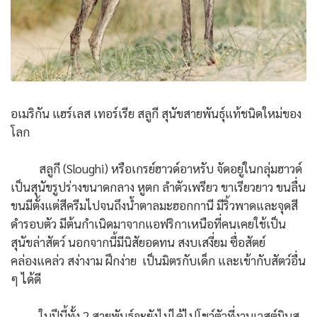
อเมริกัน แฮร์เลส เทอร์เรีย สลูกี สุนัขสายพันธุ์แท้ชนิดใหม่ของ
โลก
สลูกี (Sloughi) หรือเกรย์ฮาวด์อาหรับ จัดอยู่ในกลุ่มฮาวด์
เป็นสุนัขรูปร่างขนาดกลาง หูตก ลำตัวเพรียว ขาเรียวยาว ขนลื่น
ขนมีตั้งแต่สีครีมไปจนถึงน้ำตาลมะฮอกกานี มีริ้วพาดและจุดสี
ดำรอบตัว มีต้นกำเนิดมาจากแอฟริกาเหนือที่คนเคยใช้เป็น
สุนัขล่าสัตว์ นอกจากนี้มีนิสัยอดทน สงบเสงี่ยม ซื่อสัตย์
คล่องแคล่ว สง่างาม ฝึกง่าย เป็นมิตรกับเด็ก และเข้ากับสัตว์อื่น
ๆ ได้ดี
ในปีนี้ทั้ง 2 สายพันธุ์จะยังไม่ได้ไปโชว์ตัวที่งานเวสต์มินส