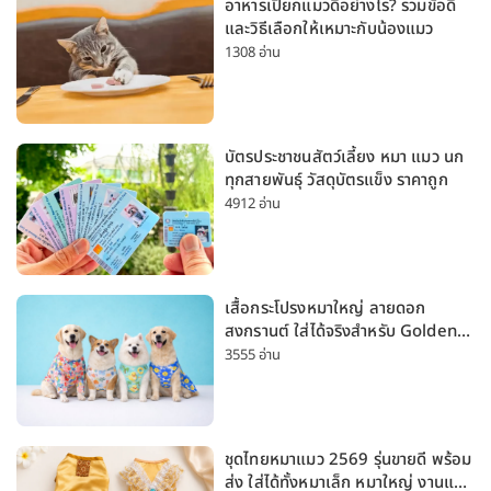
อาหารเปียกแมวดีอย่างไร? รวมข้อดี
และวิธีเลือกให้เหมาะกับน้องแมว
1308 อ่าน
บัตรประชาชนสัตว์เลี้ยง หมา แมว นก
ทุกสายพันธุ์ วัสดุบัตรแข็ง ราคาถูก
4912 อ่าน
เสื้อกระโปรงหมาใหญ่ ลายดอก
สงกรานต์ ใส่ได้จริงสำหรับ Golden
Husky Labrador [อัปเดต 2026]
3555 อ่าน
ชุดไทยหมาแมว 2569 รุ่นขายดี พร้อม
ส่ง ใส่ได้ทั้งหมาเล็ก หมาใหญ่ งานแต่ง