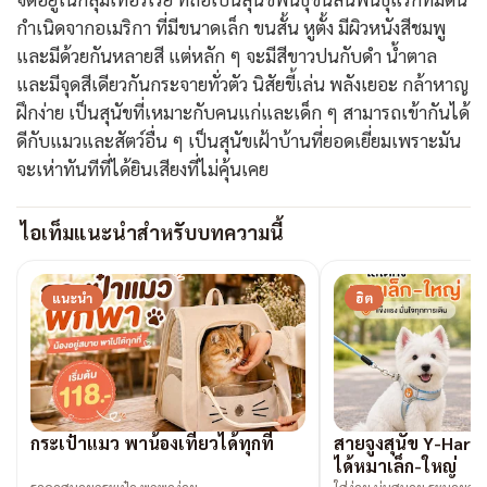
กำเนิดจากอเมริกา ที่มีขนาดเล็ก ขนสั้น หูตั้ง มีผิวหนังสีชมพู
และมีด้วยกันหลายสี แต่หลัก ๆ จะมีสีขาวปนกับดำ น้ำตาล
และมีจุดสีเดียวกันกระจายทั่วตัว นิสัยขี้เล่น พลังเยอะ กล้าหาญ
ฝึกง่าย เป็นสุนัขที่เหมาะกับคนแก่และเด็ก ๆ สามารถเข้ากันได้
ดีกับแมวและสัตว์อื่น ๆ เป็นสุนัขเฝ้าบ้านที่ยอดเยี่ยมเพราะมัน
จะเห่าทันทีที่ได้ยินเสียงที่ไม่คุ้นเคย
ไอเท็มแนะนำสำหรับบทความนี้
แนะนำ
ฮิต
กระเป๋าแมว พาน้องเที่ยวได้ทุกที่
สายจูงสุนัข Y-Harne
ได้หมาเล็ก-ใหญ่