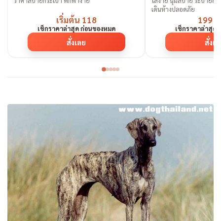
ราคาสบายกระเป๋า พกพาง่าย
ใส่ง่าย นุ่มสบาย ระบายอากา
เดินห้างปลอดภัย
เริ่มต้น 118
199 
เช็กราคาล่าสุด ก่อนของหมด
เช็กราคาล่าสุด
สั่งเลย
สั่งเ