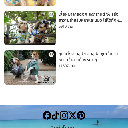
เสื้อหมาลายดอก สงกรานต์ 🌺 เสื้อ
ฮาวายสำหรับหมาและแมว ใส่ได้ทั้งหมา
เล็กและหมาใหญ่ ใส่เที่ยวทะเลน่ารัก
6910 อ่าน
มาก
ชุดแต่งงานสุนัข สูทสุนัข ชุดเจ้าบ่าว
หมา เจ้าสาวน้องหมา ชุ
11507 อ่าน