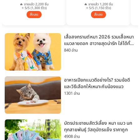
🔥 ขายแล้ว 2,200 ชิ้น
🔥 ขายแล้ว 1,200 ชิ้น
⭐ 5/5 (1,300 รีวิว)
⭐ 5/5 (1,150 รีวิว)
สั่งเลย
สั่งเลย
เสื้อสงกรานต์หมา 2026 รวมเสื้อหมา
แมวลายดอก ฮาวายสุดน่ารัก ใส่ได้ทั้ง
หมาเล็กและหมาใหญ่
840 อ่าน
อาหารเปียกแมวดีอย่างไร? รวมข้อดี
และวิธีเลือกให้เหมาะกับน้องแมว
1301 อ่าน
บัตรประชาชนสัตว์เลี้ยง หมา แมว นก
ทุกสายพันธุ์ วัสดุบัตรแข็ง ราคาถูก
4908 อ่าน