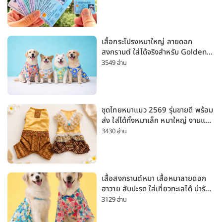
เสื้อกระโปรงหมาใหญ่ ลายดอก
สงกรานต์ ใส่ได้จริงสำหรับ Golden
Husky Labrador [อัปเดต 2026]
3549 อ่าน
ชุดไทยหมาแมว 2569 รุ่นขายดี พร้อม
ส่ง ใส่ได้ทั้งหมาเล็ก หมาใหญ่ งานแต่ง
สงกรานต์ ลอยกระทง
3430 อ่าน
เสื้อสงกรานต์หมา เสื้อหมาลายดอก
ฮาวาย สับปะรด ใส่เที่ยวทะเลได้ น่ารัก
ใส่ได้ทั้งหมาเล็กและหมาใหญ่
3129 อ่าน