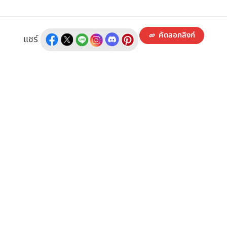
คัดลอกลิงก์
แชร์