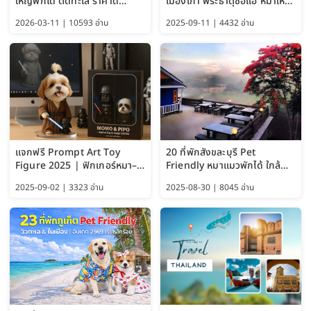
ใหญ่พักได้ ติดทะเล ราคาดี
เมืองเก่า พระธาตุช่อแฮ หมาใหญ่
อัปเดต 2569
พักได้ด้วย อัปเดต 2569
2026-03-11 | 10593 อ่าน
2025-09-11 | 4432 อ่าน
แจกฟรี Prompt Art Toy
20 ที่พักสังขละบุรี Pet
Figure 2025 | ฟิกเกอร์หมา–
Friendly หมาแมวพักได้ ใกล้
แมว–คนด้วย Google AI,
สะพานมอญ 2569
2025-09-02 | 3323 อ่าน
2025-08-30 | 8045 อ่าน
ChatGPT และ Gemini