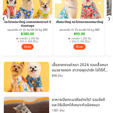
❮
❯
กระโปรงหมาใหญ่ ลายดอกสงกรานต์ มี
เสื้อหมาใหญ่ กระโปรงลายดอกหมาใหญ่
ห่วงสายจูง
รอบอกถึง 41 นิ้ว หมา40-50 kg.ใส่ได้
รอบอกถึง 41 นิ้ว หมา40-50 kg.ใส่ได้
฿380.00
฿95.00
🔥 ขายแล้ว 2,200 ชิ้น
🔥 ขายแล้ว 1,200 ชิ้น
⭐ 5/5 (1,300 รีวิว)
⭐ 5/5 (1,150 รีวิว)
สั่งเลย
สั่งเลย
เสื้อสงกรานต์หมา 2026 รวมเสื้อหมา
แมวลายดอก ฮาวายสุดน่ารัก ใส่ได้ทั้ง
หมาเล็กและหมาใหญ่
840 อ่าน
อาหารเปียกแมวดีอย่างไร? รวมข้อดี
และวิธีเลือกให้เหมาะกับน้องแมว
1301 อ่าน