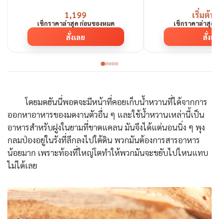
1,199
เริ่มต้น
เช็กราคาล่าสุด ก่อนของหมด
เช็กราคาล่าสุด
สั่งเลย
สั่งเ
โดยมดฮันนี่พอตจะมีหน้าที่คอยเก็บน้ำหวานที่ได้จากการ
ออกหาอาหารของมดงานตัวอื่น ๆ และใช้น้ำหวานเหล่านี้เป็น
อาหารสำหรับฝูงในยามที่ขาดแคลน มันจึงได้แต่นอนนิ่ง ๆ พุง
กลมป่องอยู่ในรังที่ลึกลงไปใต้ดิน พวกมันต้องการสารอาหาร
น้อยมาก เพราะท้องที่ใหญ่โตทำให้พวกมันจะขยับไปไหนแทบ
ไม่ได้เลย