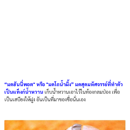
“มดฮันนี่พอต" หรือ "มดโถน้ำผึ้ง” มดสุดมหัศจรรย์ที่ทำตัว
เป็นแท็งก์น้ำหวาน
เก็บน้ำหวานเอาไว้ในท้องกลมป่อง เพื่อ
เป็นเสบียงให้ฝูง อันเป็นที่มาของชื่อนั่นเอง