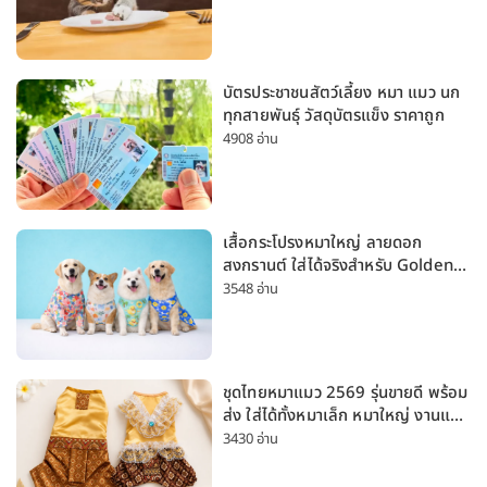
บัตรประชาชนสัตว์เลี้ยง หมา แมว นก
ทุกสายพันธุ์ วัสดุบัตรแข็ง ราคาถูก
4908 อ่าน
เสื้อกระโปรงหมาใหญ่ ลายดอก
สงกรานต์ ใส่ได้จริงสำหรับ Golden
Husky Labrador [อัปเดต 2026]
3548 อ่าน
ชุดไทยหมาแมว 2569 รุ่นขายดี พร้อม
ส่ง ใส่ได้ทั้งหมาเล็ก หมาใหญ่ งานแต่ง
สงกรานต์ ลอยกระทง
3430 อ่าน