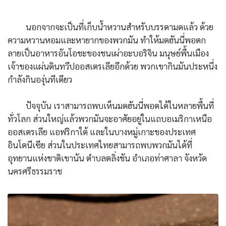
นอกจากจะเป็นที่เก็บน้ำหวานสำหรับบรรดามดแล้ว ด้วย
ความหวานหอมและหายากของพวกมัน ทำให้มดฮันนี่พอตก
ลายเป็นอาหารอันโอชะของชนเผ่าอะบอริจิน มนุษย์พื้นเมือง
เจ้าของแผ่นดินทวีปออสเตรเลียอีกด้วย พวกเขากินมันประหนึ่ง
กำลังกินองุ่นทีเดียว
ปัจจุบัน เราสามารถพบเห็นมดฮันนี่พอตได้ในหลายพื้นที่
ทั่วโลก ส่วนใหญ่แล้วพวกมันจะอาศัยอยู่ในแถบอเมริกาเหนือ
ออสเตรเลีย แอฟริกาใต้ และในบางหมู่เกาะของประเทศ
อินโดนีเซีย ส่วนในประเทศไทยสามารถพบพวกมันได้ที่
อุทยานแห่งชาติเขานัน ตำบลตลิ่งชัน อำเภอท่าศาลา จังหวัด
นครศรีธรรมราช