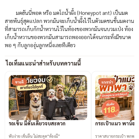
มดฮันนี่พอต หรือ มดโถน้ำผึ้ง (Honeypot ant) เป็นมด
สายพันธุ์สุดแปลก พวกมันจะเก็บน้ำผึ้งไว้ในตัวมดชนชั้นมดงาน
ที่สามารถเก็บกักน้ำหวานไว้ในท้องของพวกมันจนบวมเป่ง ท้อง
เก็บน้ำหวานของพวกมันสามารถพองออกได้จนกระทั่งมีขนาด
พอ ๆ กับลูกองุ่นลูกหนึ่งเลยทีเดียว
ไอเท็มแนะนำสำหรับบทความนี้
ขายดี
แนะนำ
รถเข็น มีคันเดียวจบสะดวก
กระเป๋าแมว พาน้องเที
พับง่าย เข็นลื่น ไม่สะดุด“ต้องมี”
ราคาสบายกระเป๋า พกพาง