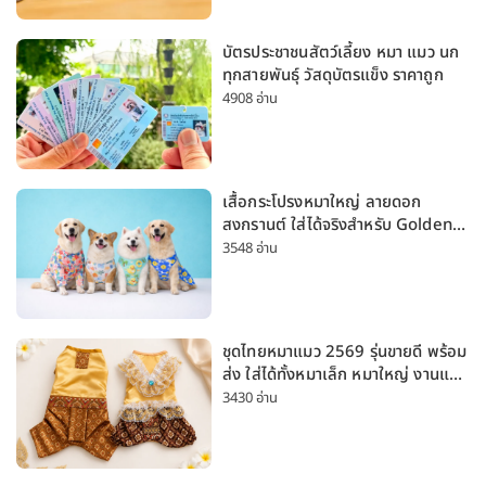
บัตรประชาชนสัตว์เลี้ยง หมา แมว นก
ทุกสายพันธุ์ วัสดุบัตรแข็ง ราคาถูก
4908 อ่าน
เสื้อกระโปรงหมาใหญ่ ลายดอก
สงกรานต์ ใส่ได้จริงสำหรับ Golden
Husky Labrador [อัปเดต 2026]
3548 อ่าน
ชุดไทยหมาแมว 2569 รุ่นขายดี พร้อม
ส่ง ใส่ได้ทั้งหมาเล็ก หมาใหญ่ งานแต่ง
สงกรานต์ ลอยกระทง
3430 อ่าน