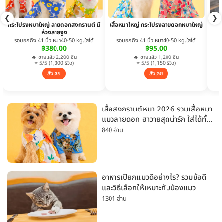
❮
❯
กระโปรงหมาใหญ่ ลายดอกสงกรานต์ มี
เสื้อหมาใหญ่ กระโปรงลายดอกหมาใหญ่
ห่วงสายจูง
รอบอกถึง 41 นิ้ว หมา40-50 kg.ใส่ได้
รอบอกถึง 41 นิ้ว หมา40-50 kg.ใส่ได้
฿380.00
฿95.00
🔥 ขายแล้ว 2,200 ชิ้น
🔥 ขายแล้ว 1,200 ชิ้น
⭐ 5/5 (1,300 รีวิว)
⭐ 5/5 (1,150 รีวิว)
สั่งเลย
สั่งเลย
เสื้อสงกรานต์หมา 2026 รวมเสื้อหมา
แมวลายดอก ฮาวายสุดน่ารัก ใส่ได้ทั้ง
หมาเล็กและหมาใหญ่
840 อ่าน
อาหารเปียกแมวดีอย่างไร? รวมข้อดี
และวิธีเลือกให้เหมาะกับน้องแมว
1301 อ่าน