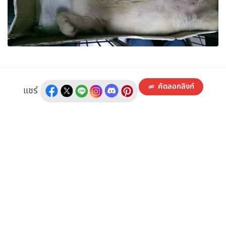
คัดลอกลิงก์
แชร์