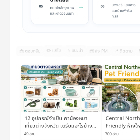
บางแสน
→
บางเสร่ แสมสาร
05
06
ทะเลใกล้กรุงเทพ
และบ้านพักริม
และหาดวอนนภา
ทะเล
✏️ แก้ไข
⭐ แนะนำ
📩 ตอบกลับ
📨 ส่ง PM
📍 ติดตาม
12 อุปกรณ์จำเป็น พาน้องหมา
Central North
เที่ยวต่างจังหวัด เตรียมอะไรบ้าง
Friendly ห้างให
อัปเดต 2569
Petville Pet Pa
49 อ่าน
700 อ่าน