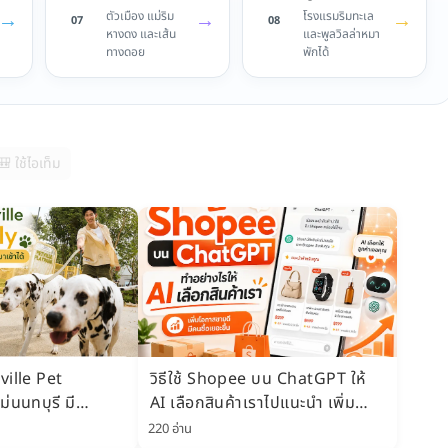
→
→
→
ตัวเมือง แม่ริม
โรงแรมริมทะเล
07
08
หางดง และเส้น
และพูลวิลล่าหมา
ทางดอย
พักได้
🎒 ใช้ไอเท็ม
ville Pet
วิธีใช้ Shopee บน ChatGPT ให้
ม่นนทบุรี มี
AI เลือกสินค้าเราไปแนะนำ เพิ่ม
rk น้องหมาเข้าได้
โอกาสขายดี มีคนซื้อเยอะขึ้น
220 อ่าน