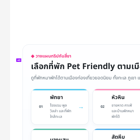
◆ วางแผนทริปกับสี่ขา
เลือกที่พัก Pet Friendly ตามเ
ดูที่พักหมาพักได้ตามเมืองท่องเที่ยวยอดนิยม ทั้งทะเล ภูเขา
พัทยา
หัวหิน
→
โรงแรม พูล
ชายหาด คาเฟ่
01
02
วิลล่า และที่พัก
และบ้านพักหมา
ใกล้ทะเล
พักได้
สัตหีบ