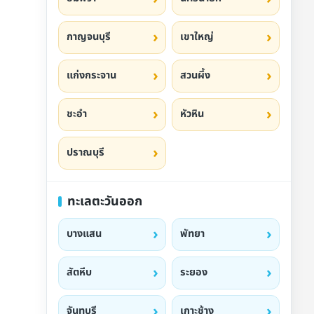
กาญจนบุรี
เขาใหญ่
แก่งกระจาน
สวนผึ้ง
ชะอำ
หัวหิน
ปราณบุรี
ทะเลตะวันออก
บางแสน
พัทยา
สัตหีบ
ระยอง
จันทบุรี
เกาะช้าง