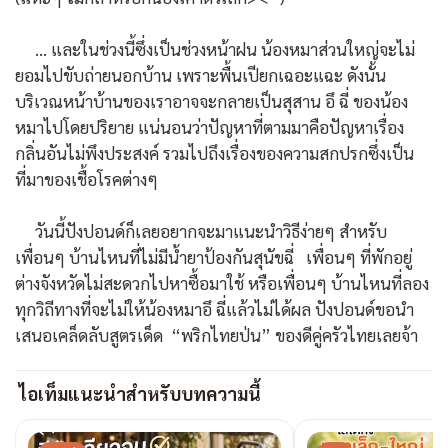
... และในช่วงนี้ซึ่งเป็นช่วงหน้าฝน น้องหมาส่วนใหญ่จะไม่
ยอมไปขับถ่ายนอกบ้าน เพราะพื้นเปียกเฉอะแฉะ ดังนั้น
บริเวณหน้าบ้านของเราอาจจะกลายเป็นสุสาน อึ ฉี่ ของน้อง
หมาไปโดยปริยาย แน่นอนว่าปัญหาที่ตามมาคือปัญหาเรื่อง
กลิ่นอันไม่พึงประสงค์ รวมไปถึงเรื่องของความสกปรกซึ่งเป็น
ที่มาของเชื้อโรคต่างๆ
วันนี้ปังปอนด์ก็เลยอยากจะมาแนะนำวิธีง่ายๆ สำหรับ
เพื่อนๆ บ้านไหนที่ไม่มีน้ำยาป้องกันสุนัขฉี่ เพื่อนๆ ที่พักอยู่
ต่างจังหวัดไม่สะดวกไปหาซื้อมาใช้ หรือเพื่อนๆ บ้านไหนที่ลอง
ทุกวิถีทางที่จะไม่ให้น้องหมาอึ ฉี่แล้วไม่ได้ผล ปังปอนด์ขอนำ
เสนอเคล็ดลับสูตรเด็ด “พริกไทยป่น” ของดีคู่ครัวไทยเลยจ้า
ไอเท็มแนะนำสำหรับบทความนี้