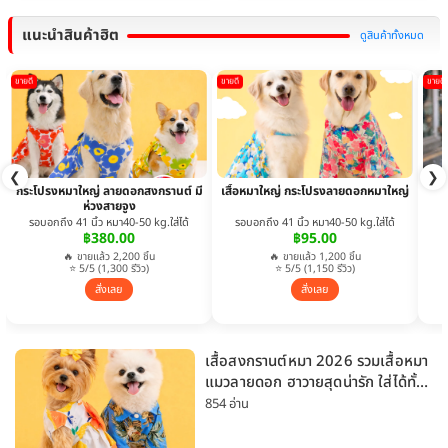
แนะนำสินค้าฮิต
ดูสินค้าทั้งหมด
ขายดี
ขายดี
ขายดี
❮
❯
กระโปรงหมาใหญ่ ลายดอกสงกรานต์ มี
เสื้อหมาใหญ่ กระโปรงลายดอกหมาใหญ่
ห่วงสายจูง
รอบอกถึง 41 นิ้ว หมา40-50 kg.ใส่ได้
รอบอกถึง 41 นิ้ว หมา40-50 kg.ใส่ได้
฿380.00
฿95.00
🔥 ขายแล้ว 2,200 ชิ้น
🔥 ขายแล้ว 1,200 ชิ้น
⭐ 5/5 (1,300 รีวิว)
⭐ 5/5 (1,150 รีวิว)
สั่งเลย
สั่งเลย
เสื้อสงกรานต์หมา 2026 รวมเสื้อหมา
แมวลายดอก ฮาวายสุดน่ารัก ใส่ได้ทั้ง
หมาเล็กและหมาใหญ่
854 อ่าน