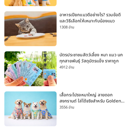
อาหารเปียกแมวดีอย่างไร? รวมข้อดี
และวิธีเลือกให้เหมาะกับน้องแมว
1308 อ่าน
บัตรประชาชนสัตว์เลี้ยง หมา แมว นก
ทุกสายพันธุ์ วัสดุบัตรแข็ง ราคาถูก
4912 อ่าน
เสื้อกระโปรงหมาใหญ่ ลายดอก
สงกรานต์ ใส่ได้จริงสำหรับ Golden
Husky Labrador [อัปเดต 2026]
3556 อ่าน