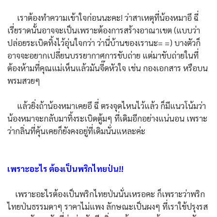
เราต้องทำความเข้าใจก่อนนะคะ! ว่าสาเหตุที่น้องหมาอึ ฉี่
เรี่ยราดนั้นอาจจะเป็นเพราะต้องการสร้างอาณาเขต (แบบว่า
ปล่อยระเบิดทิ้งไว้อุ่นใจกว่า ว่านี่บ้านของเรานะ= =) บางตัวก็
อาจจะอยากเปลี่ยนบรรยากาศการขับถ่าย แต่มาขับถ่ายในที่
ต้องห้ามที่คุณแม่เห็นแล้วมันจี๊ดหัวใจ เช่น กองเอกสาร หรือบน
พรมสวยๆ
แล้วยิ่งถ้าน้องหมาเคยอึ ฉี่ ตรงจุดไหนไว้แล้ว ก็มีแนวโน้มว่า
น้องหมาจะกลับมาทิ้งระเบิดตู้มๆ ที่เดิมอีกอย่างแน่นอน เพราะ
ว่ากลิ่นที่คุ้นเคยก็ยังคงอยู่ที่เดิมนั่นแหละค่ะ
เพราะอะไร­ ต้องเป็นพริกไทยป่น!!
เพราะอะไรต้องเป็นพริกไทยป่นนั่นเหรอคะ ก็เพราะว่าพริก
ไทยป่นธรรมดาๆ ราคาไม่แพง ลักษณะเป็นผงๆ ที่เราใช้ปรุงรส