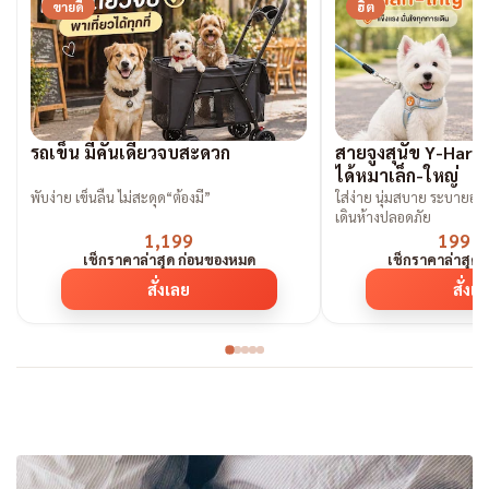
ขายดี
ฮิต
รถเข็น มีคันเดียวจบสะดวก
สายจูงสุนัข Y-Harne
ได้หมาเล็ก-ใหญ่
พับง่าย เข็นลื่น ไม่สะดุด“ต้องมี”
ใส่ง่าย นุ่มสบาย ระบายอากา
เดินห้างปลอดภัย
1,199
199 
เช็กราคาล่าสุด ก่อนของหมด
เช็กราคาล่าสุด
สั่งเลย
สั่งเ