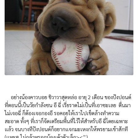
อย่างน้องคาวบอย ชิวาวาสุดหล่อ อายุ 2 เดือน ของปังปอนด์
ที่ตอนนี้เป็นวัยกำลังซน อึ ฉี่ เรี่ยราดไม่เป็นที่เอาซะเลย ตื่นมา
ไม่เจอฉี่ ก็ต้องเจอกองอึ รอคอยให้เราไปเช็ดล้างทำความ
สะอาด ทั้งๆ ที่เราก็จัดเตรียมพื้นที่ไว้ให้สำหรับอึ ฉี่โดยเฉพาะ
แล้ว จนบางทีปังปอนด์ก็อยากแจกมะเหงกให้พรยามเช้าสักที
(แหะๆ ไม่กล้าหรอกน้องเค้าตัวเล็ก><”)