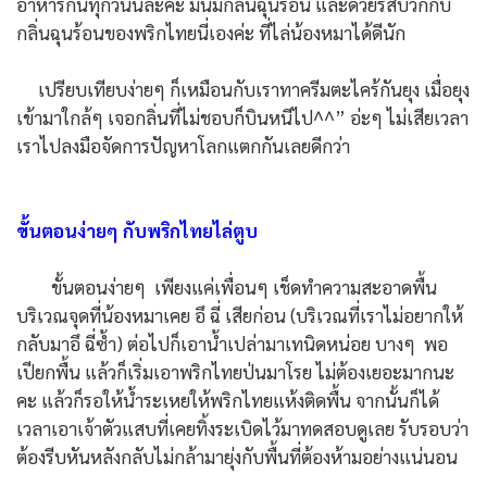
อาหารกันทุกวันนี่ล่ะค่ะ มันมีกลิ่นฉุนร้อน และด้วยรสบวกกับ
กลิ่นฉุนร้อนของพริกไทยนี่เองค่ะ ที่ไล่น้องหมาได้ดีนัก
เปรียบเทียบง่ายๆ ก็เหมือนกับเราทาครีมตะไคร้กันยุง เมื่อยุง
เข้ามาใกล้ๆ เจอกลิ่นที่ไม่ชอบก็บินหนีไป^^” อ่ะๆ ไม่เสียเวลา
เราไปลงมือจัดการปัญหาโลกแตกกันเลยดีกว่า
ขั้นตอนง่ายๆ กับพริกไทยไล่ตูบ
ขั้นตอนง่ายๆ เพียงแค่เพื่อนๆ เช็ดทำความสะอาดพื้น
บริเวณจุดที่น้องหมาเคย อึ ฉี่ เสียก่อน (บริเวณที่เราไม่อยากให้
กลับมาอึ ฉี่ซ้ำ) ต่อไปก็เอาน้ำเปล่ามาเทนิดหน่อย บางๆ พอ
เปียกพื้น แล้วก็เริ่มเอาพริกไทยป่นมาโรย ไม่ต้องเยอะมากนะ
คะ แล้วก็รอให้น้ำระเหยให้พริกไทยแห้งติดพื้น จากนั้นก็ได้
เวลาเอาเจ้าตัวแสบที่เคยทิ้งระเบิดไว้มาทดสอบดูเลย รับรอบว่า
ต้องรีบหันหลังกลับไม่กล้ามายุ่งกับพื้นที่ต้องห้ามอย่างแน่นอน