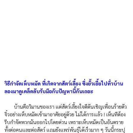
วิธีกำจัดเห็บหมัด ที่เกิดจากสัตว์เลี้ยง ซึ่งยั้วเยี้ยไปทั่วบ้าน
ลองมาดูเคล็ดลับรับมือกับปัญหานี้กันเถอะ
บ้านคือวิมานของเรา แต่สัตว์เลี้ยงใจดีดันเชิญเพื่อนร้ายตัว
จิ๋วอย่างเห็บหมัดเข้ามาอาศัยอยู่ด้วย ไม่ได้การแล้ว ! เห็นทีต้อง
รีบกำจัดพวกมันออกไปโดยด่วน เพราะเห็บหมัดเป็นอันตราย
ทั้งต่อคนและต่อสัตว์ แถมยังแพร่พันธุ์ได้เร็วมาก ๆ วันนี้กระปุ