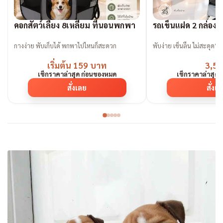
คอกสัตว์เลี้ยง 8เหลี่ยม ที่นอนพกพา
รถเข็นแฝด 2 กล่องน
กางง่าย พับเก็บได้ พกพาไปไหนก็สะดวก
พับง่าย เข็นลื่น ไม่สะดุด“ต้
เริ่มต้น 159 บาท
3,59
เช็กราคาล่าสุด ก่อนของหมด
เช็กราคาล่าสุด
สั่งเลย
สั่งเ