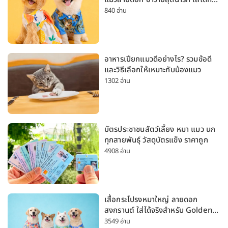
หมาเล็กและหมาใหญ่
840 อ่าน
อาหารเปียกแมวดีอย่างไร? รวมข้อดี
และวิธีเลือกให้เหมาะกับน้องแมว
1302 อ่าน
บัตรประชาชนสัตว์เลี้ยง หมา แมว นก
ทุกสายพันธุ์ วัสดุบัตรแข็ง ราคาถูก
4908 อ่าน
เสื้อกระโปรงหมาใหญ่ ลายดอก
สงกรานต์ ใส่ได้จริงสำหรับ Golden
Husky Labrador [อัปเดต 2026]
3549 อ่าน