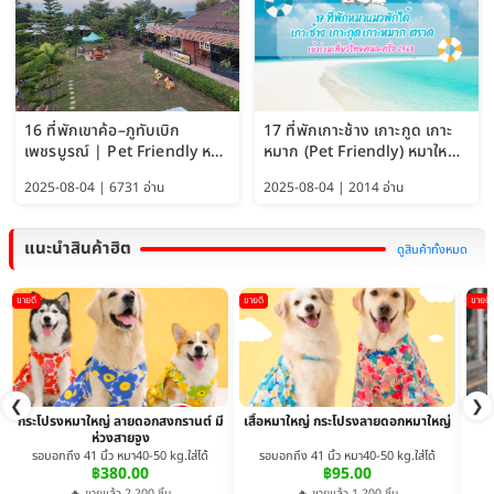
16 ที่พักเขาค้อ–ภูทับเบิก
17 ที่พักเกาะช้าง เกาะกูด เกาะ
เพชรบูรณ์ | Pet Friendly หมา
หมาก (Pet Friendly) หมาใหญ่
ใหญ่พักได้ อัพเดท 2569
พักได้ อัปเดต 2569
2025-08-04 | 6731 อ่าน
2025-08-04 | 2014 อ่าน
แนะนำสินค้าฮิต
ดูสินค้าทั้งหมด
ขายดี
ขายดี
ขายดี
❮
❯
กระโปรงหมาใหญ่ ลายดอกสงกรานต์ มี
เสื้อหมาใหญ่ กระโปรงลายดอกหมาใหญ่
ห่วงสายจูง
รอบอกถึง 41 นิ้ว หมา40-50 kg.ใส่ได้
รอบอกถึง 41 นิ้ว หมา40-50 kg.ใส่ได้
฿380.00
฿95.00
🔥 ขายแล้ว 2,200 ชิ้น
🔥 ขายแล้ว 1,200 ชิ้น