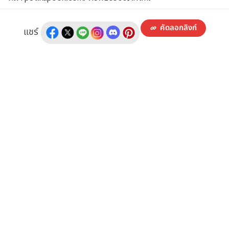
คัดลอกลิงก์
แชร์