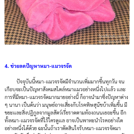
4. ช่วยลดปัญหาหมา-แมวจรจัด
ปัจจุบันนี้หมา-แมวจรจัดมีจำนวนเพิ่มมากขึ้นทุกวัน จน
เกือบจะเป็นปัญหาสังคมสไตล์หมาแมวอย่างหนึ่งไปแล้ว และ
การที่มีหมา-แมวจรจัดมากมายอย่างนี้ ก็อาจนำมาซึ่งปัญหาต่าง
ๆ นานา เป็นต้นว่า มนุษย์อาจเสี่ยงกับโรคพิษสุนัขบ้าเพิ่มขึ้น มี
ขยะและสิ่งปฏิกูลจากมูลสัตว์เรี่ยราดตามท้องถนนเยอะขึ้น อีก
ทั้งหมา-แมวจรจัดที่ไร้ใครดูแล อาจเป็นพาหะนำโรคอย่างใด
อย่างหนึ่งได้ด้วย ฉะนั้นถ้าเราตัดสินใจรับหมา-แมวจรจัดมา