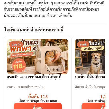
เคยกับคนแปลกหน้าอยู่บ่อย ๆ และพอเราให้ความรักที่บริสุทธิ์
กับเขาอย่างเต็มที่ เราก็จะได้ความรักความภักดีจากน้องหมา
น้องแมวเป็นสิ่งตอบแทนอย่างเท่าเทียมกัน
ไอเท็มแนะนำสำหรับบทความนี้
แนะนำ
ขายดี
กระเป๋าแมว พาน้องเที่ยวได้ทุกที่
รถเข็น มีคันเดียวจ
ราคาสบายกระเป๋า พกพาง่าย
พับง่าย เข็นลื่น ไม่สะดุด“ต้
เริ่มต้น 118
1,19
เช็กราคาล่าสุด ก่อนของหมด
เช็กราคาล่าสุด
สั่งเลย
สั่งเ