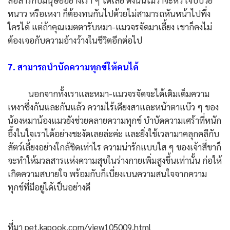
สื่อสารกับมนุษย์อย่างเรา ๆ ได้เลย ดังนั้นไม่ว่าจะหิว เจ็บป่วย
หนาว หรือเหงา ก็ต้องทนกันไปด้วยไม่สามารถหันหน้าไปพึ่ง
ใครได้ แต่ถ้าคุณเมตตารับหมา-แมวจรจัดมาเลี้ยง เขาก็คงไม่
ต้องเจอกับความอ้างว้างในชีวิตอีกต่อไป
7. สามารถบำบัดความทุกข์ให้คนได้
นอกจากทั้งเราและหมา-แมวจรจัดจะได้เติมเต็มความ
เหงาซึ่งกันและกันแล้ว ความไร้เดียงสาและหน้าตาแบ๊ว ๆ ของ
น้องหมาน้องแมวยังช่วยคลายความทุกข์ บำบัดความเศร้าที่หนัก
อึ้งในใจเราได้อย่างชะงัดเลยล่ะค่ะ และยิ่งใช้เวลามาคลุกคลีกับ
สัตว์เลี้ยงอย่างใกล้ชิดเท่าไร ความน่ารักแบบใส ๆ ของเจ้าสี่ขาก็
จะทำให้มวลสารแห่งความสุขในร่างกายเพิ่มสูงขึ้นเท่านั้น ก่อให้
เกิดความสบายใจ พร้อมกับก็เบี่ยงเบนความสนใจจากความ
ทุกข์ที่มีอยู่ได้เป็นอย่างดี
ที่มา pet.kapook.com/view105009.html