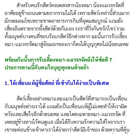
สำหรับคนรักสัตว์คงอดสงสารน้องหมา น้องแมวจรจัดที่
อาศัยอยู่ข้างถนนตามยถากรรมไม่ได้ เพราะสัตว์เหล่านี้ส่วนมาก
มักจะผอมโซเพราะขาดอาหารการกินที่อุดมสมบูรณ์ แถมยัง
เสี่ยงอันตรายจากทั้งสัตว์ด้วยกันเอง รถราที่วิ่งกันขวักไขว่ รวม
ทั้งมนุษย์บางคนที่ชอบรังแกสัตว์อีกต่างหาก ฉะนั้นการรับเลี้ยง
หมา-แมวจรจัดมาสู่อ้อมอกของเราก็คงได้บุญกุศลไม่น้อยนะคะ
พร้อมกันนั้นการรับเลี้ยงหมา-แมวจรจัดยังให้ข้อดี 7
ประการตามนี้กับคนใจบุญทุกคนด้วยจ้า
1. ได้เพื่อนแท้ผู้ซื่อสัตย์ ที่เข้ากันได้ง่ายเป็นพิเศษ
สัตว์เลี้ยงอย่างหมาและแมวเป็นสัตว์ที่สามารถเป็นเพื่อน
กับมนุษย์อย่างเราได้ แถมยังเป็นเพื่อนแท้ผู้ไม่เคยทำให้เราผิด
หวังและเสียใจอีกด้วยนะคะ และโดยเฉพาะหมา-แมวจรจัด ที่
เคยอยู่ข้างทางไร้คนดูแล เมื่อได้รับความรักความใส่ใจจากเรา
เขาจะค่อนข้างเข้าหาเราได้ง่ายกว่าสัตว์มีเจ้าของ ด้วยความที่คุ้น