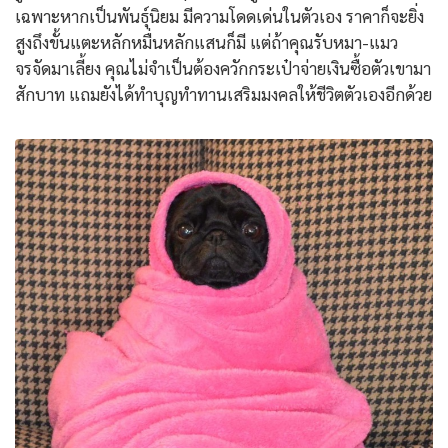
เฉพาะหากเป็นพันธุ์นิยม มีความโดดเด่นในตัวเอง ราคาก็จะยิ่ง
สูงถึงขั้นแตะหลักหมื่นหลักแสนก็มี แต่ถ้าคุณรับหมา-แมว
จรจัดมาเลี้ยง คุณไม่จำเป็นต้องควักกระเป๋าจ่ายเงินซื้อตัวเขามา
สักบาท แถมยังได้ทำบุญทำทานเสริมมงคลให้ชีวิตตัวเองอีกด้วย