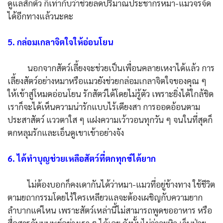
ดูแลสักตัว ก็เท่ากับว่าช่วยลดปริมาณประชากรหมา-แมวจรจัด
ได้อีกทางแล้วนะคะ
5. กล่อมเกลาจิตใจให้อ่อนโยน
นอกจากสัตว์เลี้ยงจะช่วยเป็นเพื่อนคลายเหงาได้แล้ว การ
เลี้ยงสัตว์อย่างหมาหรือแมวยังช่วยกล่อมเกลาจิตใจของคุณ ๆ
ให้เข้าสู่โหมดอ่อนโยน รักสัตว์ได้โดยไม่รู้ตัว เพราะยิ่งได้ใกล้ชิด
เราก็จะได้เห็นความน่ารักแบบไร้เดียงสา การออดอ้อนตาม
ประสาสัตว์ แววตาใส ๆ แฝงความเว้าวอนทุกวัน ๆ จนในที่สุดก็
ตกหลุมรักและเอ็นดูเขาเข้าอย่างจัง
6. ได้ทำบุญช่วยเหลือสัตว์ที่ตกทุกข์ได้ยาก
ไม่ต้องบอกก็คงเดากันได้ว่าหมา-แมวที่อยู่ข้างทาง ใช้ชีวิต
ตามยถากรรมโดยไร้ใครเหลียวแลจะต้องเผชิญกับความยาก
ลำบากแค่ไหน เพราะสัตว์เหล่านี้ไม่สามารถพูดขออาหาร หรือ