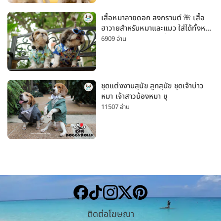
เสื้อหมาลายดอก สงกรานต์ 🌺 เสื้อ
ฮาวายสำหรับหมาและแมว ใส่ได้ทั้งหมา
เล็กและหมาใหญ่ ใส่เที่ยวทะเลน่ารัก
6909 อ่าน
มาก
ชุดแต่งงานสุนัข สูทสุนัข ชุดเจ้าบ่าว
หมา เจ้าสาวน้องหมา ชุ
11507 อ่าน
ติดต่อโฆษณา