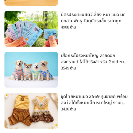
บัตรประชาชนสัตว์เลี้ยง หมา แมว นก
ทุกสายพันธุ์ วัสดุบัตรแข็ง ราคาถูก
4908 อ่าน
เสื้อกระโปรงหมาใหญ่ ลายดอก
สงกรานต์ ใส่ได้จริงสำหรับ Golden
Husky Labrador [อัปเดต 2026]
3549 อ่าน
ชุดไทยหมาแมว 2569 รุ่นขายดี พร้อม
ส่ง ใส่ได้ทั้งหมาเล็ก หมาใหญ่ งานแต่ง
สงกรานต์ ลอยกระทง
3430 อ่าน