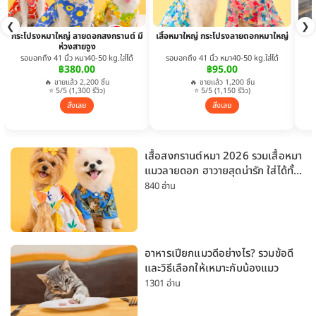
❮
❯
กระโปรงหมาใหญ่ ลายดอกสงกรานต์ มี
เสื้อหมาใหญ่ กระโปรงลายดอกหมาใหญ่
ห่วงสายจูง
รอบอกถึง 41 นิ้ว หมา40-50 kg.ใส่ได้
รอบอกถึง 41 นิ้ว หมา40-50 kg.ใส่ได้
฿380.00
฿95.00
🔥 ขายแล้ว 2,200 ชิ้น
🔥 ขายแล้ว 1,200 ชิ้น
⭐ 5/5 (1,300 รีวิว)
⭐ 5/5 (1,150 รีวิว)
สั่งเลย
สั่งเลย
เสื้อสงกรานต์หมา 2026 รวมเสื้อหมา
แมวลายดอก ฮาวายสุดน่ารัก ใส่ได้ทั้ง
หมาเล็กและหมาใหญ่
840 อ่าน
อาหารเปียกแมวดีอย่างไร? รวมข้อดี
และวิธีเลือกให้เหมาะกับน้องแมว
1301 อ่าน