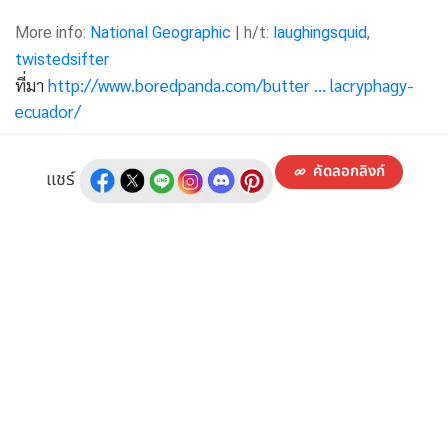
More info:
National Geographic
| h/t:
laughingsquid
,
twistedsifter
ที่มา
http://www.boredpanda.com/butter ... lacryphagy-
ecuador/
คัดลอกลิงก์
แชร์