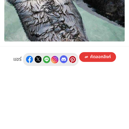
คัดลอกลิงก์
แชร์