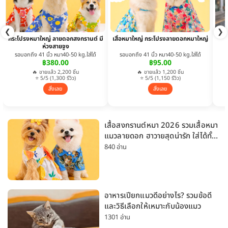
❮
❯
กระโปรงหมาใหญ่ ลายดอกสงกรานต์ มี
เสื้อหมาใหญ่ กระโปรงลายดอกหมาใหญ่
ห่วงสายจูง
รอบอกถึง 41 นิ้ว หมา40-50 kg.ใส่ได้
รอบอกถึง 41 นิ้ว หมา40-50 kg.ใส่ได้
฿380.00
฿95.00
🔥 ขายแล้ว 2,200 ชิ้น
🔥 ขายแล้ว 1,200 ชิ้น
⭐ 5/5 (1,300 รีวิว)
⭐ 5/5 (1,150 รีวิว)
สั่งเลย
สั่งเลย
เสื้อสงกรานต์หมา 2026 รวมเสื้อหมา
แมวลายดอก ฮาวายสุดน่ารัก ใส่ได้ทั้ง
หมาเล็กและหมาใหญ่
840 อ่าน
อาหารเปียกแมวดีอย่างไร? รวมข้อดี
และวิธีเลือกให้เหมาะกับน้องแมว
1301 อ่าน