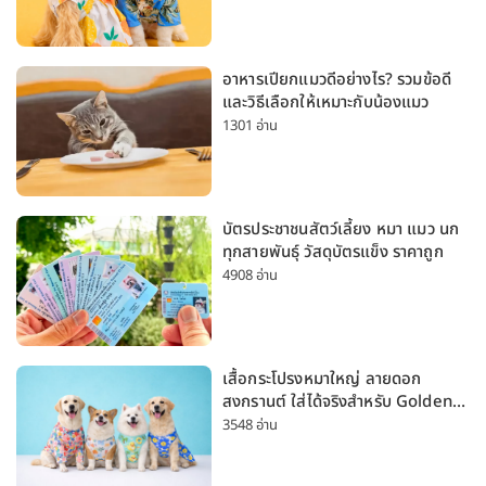
อาหารเปียกแมวดีอย่างไร? รวมข้อดี
และวิธีเลือกให้เหมาะกับน้องแมว
1301 อ่าน
บัตรประชาชนสัตว์เลี้ยง หมา แมว นก
ทุกสายพันธุ์ วัสดุบัตรแข็ง ราคาถูก
4908 อ่าน
เสื้อกระโปรงหมาใหญ่ ลายดอก
สงกรานต์ ใส่ได้จริงสำหรับ Golden
Husky Labrador [อัปเดต 2026]
3548 อ่าน