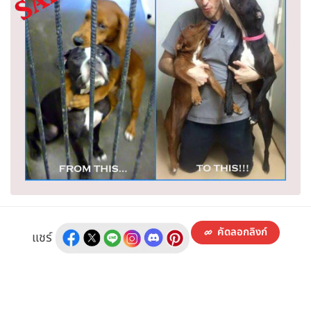
คัดลอกลิงก์
แชร์