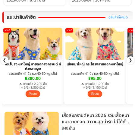
2025-08-04 | 6731 อ่าน
2025-08-04 | 2014 อ่าน
แนะนำสินค้าฮิต
ดูสินค้าทั้งหมด
ขายดี
ขายดี
ขายดี
❮
❯
กระโปรงหมาใหญ่ ลายดอกสงกรานต์ มี
เสื้อหมาใหญ่ กระโปรงลายดอกหมาใหญ่
ห่วงสายจูง
รอบอกถึง 41 นิ้ว หมา40-50 kg.ใส่ได้
รอบอกถึง 41 นิ้ว หมา40-50 kg.ใส่ได้
฿380.00
฿95.00
🔥 ขายแล้ว 2,200 ชิ้น
🔥 ขายแล้ว 1,200 ชิ้น
⭐ 5/5 (1,300 รีวิว)
⭐ 5/5 (1,150 รีวิว)
สั่งเลย
สั่งเลย
เสื้อสงกรานต์หมา 2026 รวมเสื้อหมา
แมวลายดอก ฮาวายสุดน่ารัก ใส่ได้ทั้ง
หมาเล็กและหมาใหญ่
840 อ่าน