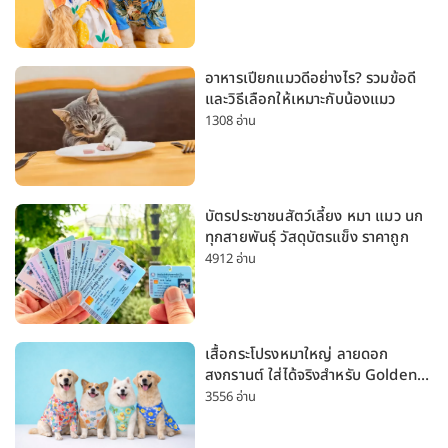
อาหารเปียกแมวดีอย่างไร? รวมข้อดี
และวิธีเลือกให้เหมาะกับน้องแมว
1308 อ่าน
บัตรประชาชนสัตว์เลี้ยง หมา แมว นก
ทุกสายพันธุ์ วัสดุบัตรแข็ง ราคาถูก
4912 อ่าน
เสื้อกระโปรงหมาใหญ่ ลายดอก
สงกรานต์ ใส่ได้จริงสำหรับ Golden
Husky Labrador [อัปเดต 2026]
3556 อ่าน