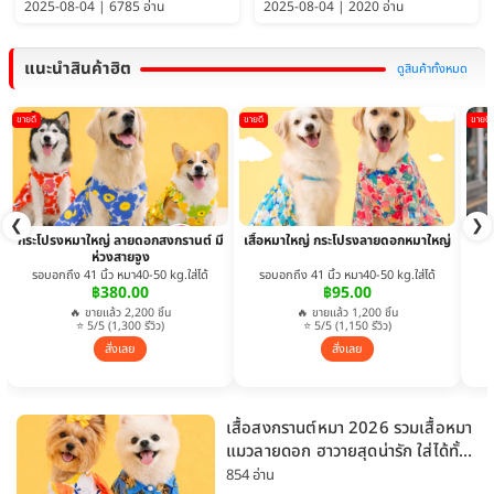
2025-08-04 | 6785 อ่าน
2025-08-04 | 2020 อ่าน
แนะนำสินค้าฮิต
ดูสินค้าทั้งหมด
ขายดี
ขายดี
ขายดี
❮
❯
กระโปรงหมาใหญ่ ลายดอกสงกรานต์ มี
เสื้อหมาใหญ่ กระโปรงลายดอกหมาใหญ่
ห่วงสายจูง
รอบอกถึง 41 นิ้ว หมา40-50 kg.ใส่ได้
รอบอกถึง 41 นิ้ว หมา40-50 kg.ใส่ได้
฿380.00
฿95.00
🔥 ขายแล้ว 2,200 ชิ้น
🔥 ขายแล้ว 1,200 ชิ้น
⭐ 5/5 (1,300 รีวิว)
⭐ 5/5 (1,150 รีวิว)
สั่งเลย
สั่งเลย
เสื้อสงกรานต์หมา 2026 รวมเสื้อหมา
แมวลายดอก ฮาวายสุดน่ารัก ใส่ได้ทั้ง
หมาเล็กและหมาใหญ่
854 อ่าน