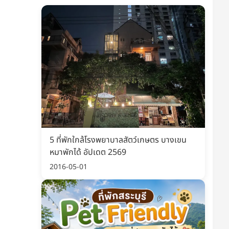
ัตว์เลี้ยงกันน้ำ กันรา
รถเข็นแฝด 2 กล่องนั่งสบาย
rproof Pet Bed
ไปไหนก็สะดวก
หมา ผ้าเย็นสบาย กันน้ำ ทำความ
พับง่าย เข็นลื่น ไม่สะดุด เดินห้าง เดิน
่าย รองรับถึงหมาใหญ่
เที่ยวได้ทุกที่
เริ่มต้น 369 บาท
3,590 บาท
5 ที่พักใกล้โรงพยาบาลสัตว์เกษตร บางเขน
็กราคาล่าสุด ก่อนของหมด
เช็กราคาล่าสุด ก่อนของหมด
หมาพักได้ อัปเดต 2569
สั่งเลย
สั่งเลย
2016-05-01