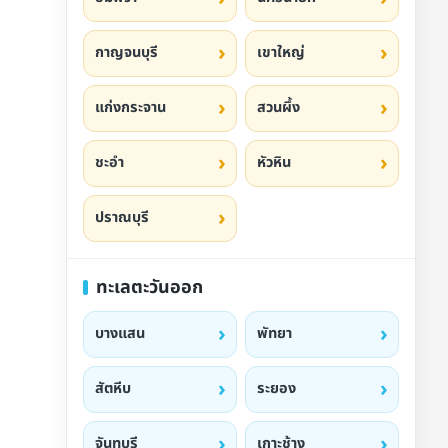
กาญจนบุรี
เขาใหญ่
แก่งกระจาน
สวนผึ้ง
ชะอำ
หัวหิน
ปราณบุรี
ทะเลตะวันออก
บางแสน
พัทยา
สัตหีบ
ระยอง
จันทบุรี
เกาะช้าง