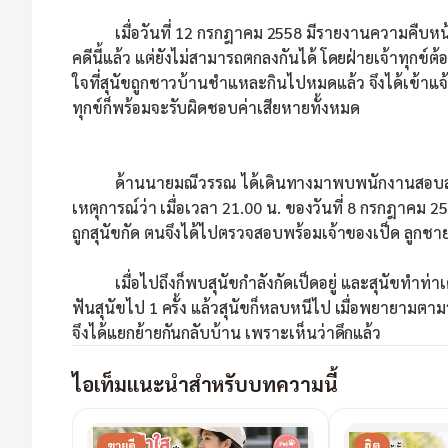
เมื่อวันที่ 12 กรกฎาคม 2558 มีรายงานความคืบหน้าเพิ่ม
คดีนี้แล้ว แต่ยังไม่สามารถตกลงกันได้ โดยฝ่ายเจ้าทุกข์ต้
ใจที่สุนัขถูกชาวบ้านชำแหละกินไปหมดแล้ว จึงได้เข้าแจ้งคว
ทุกข์ก็พร้อมจะรับผิดชอบค่าเสียหายทั้งหมด
ด้านนายมณีวรรณ ได้เดินทางมาพบพนักงานสอบสวนเพ
เหตุการณ์ว่า เมื่อเวลา 21.00 น. ของวันที่ 8 กรกฎาคม 255
ถูกสุนัขกัด ตนจึงได้ไปตรวจสอบพร้อมเจ้าของเป็ด ลูกชา
เมื่อไปถึงก็พบสุนัขกำลังกัดเป็ดอยู่ และสุนัขทำท่าเต
ฟันสุนัขไป 1 ครั้ง แล้วสุนัขก็หลบหนีไป เมื่อพยายามตา
จึงได้แยกย้ายกันกลับบ้าน เพราะเห็นว่าดึกแล้ว
ไอเท็มแนะนำสำหรับบทความนี้
ขายดี
ฮิต