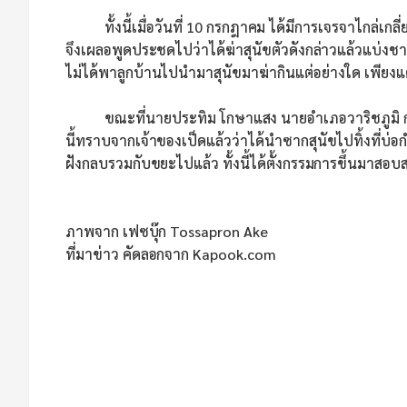
ทั้งนี้เมื่อวันที่ 10 กรกฎาคม ได้มีการเจรจาไกล่เกลี่ย
จึงเผลอพูดประชดไปว่าได้ฆ่าสุนัขตัวดังกล่าวแล้วแบ่งชา
ไม่ได้พาลูกบ้านไปนำมาสุนัขมาฆ่ากินแต่อย่างใด เพียงแต่
ขณะที่นายประทิม โกษาแสง นายอำเภอวาริชภูมิ กล่าวว
นี้ทราบจากเจ้าของเป็ดแล้วว่าได้นำซากสุนัขไปทิ้งที่บ่
ฝังกลบรวมกับขยะไปแล้ว ทั้งนี้ได้ตั้งกรรมการขึ้นมาสอบสว
ภาพจาก เฟซบุ๊ก Tossapron Ake
ที่มาข่าว คัดลอกจาก Kapook.com