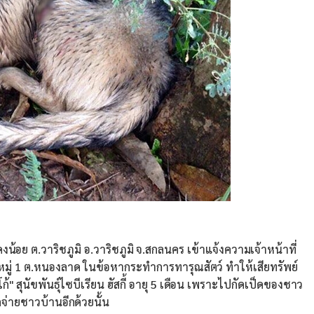
ย ต.วาริชภูมิ อ.วาริชภูมิ จ.สกลนคร เข้าแจ้งความเจ้าหน้าที่
หมู่ 1 ต.หนองลาด ในข้อหากระทำการทารุณสัตว์ ทำให้เสียทรัพย์
โก้" สุนัขพันธุ์ไซบีเรียน ฮัสกี้ อายุ 5 เดือน เพราะไปกัดเป็ดของชาว
กจ่ายชาวบ้านอีกด้วยนั้น