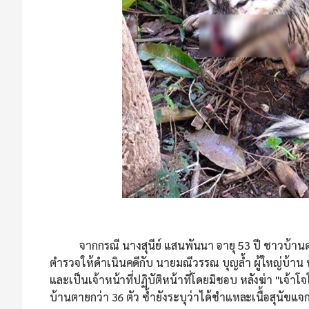
จากกรณี นางสุนีย์ แสนพันนา อายุ 53 ปี ชาวบ้านดงน้อ
ตำรวจให้ดำเนินคดีกับ นายมณีวรรณ บุญล้ำ ผู้ใหญ่บ้าน 
และเป็นเจ้าหน้าที่ปฏิบัติหน้าที่โดยมิชอบ หลังฆ่า "เจ้าโจ
บ้านตายกว่า 36 ตัว ซ้ำยังระบุว่าได้ชำแหละเนื้อสุนัขแจ