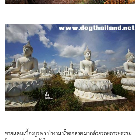
ชายแดนเบื้องบูรพา ป่างาม น้ำตกสวย มากด้วยรอยอารยธรรม