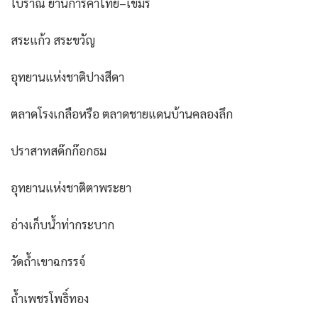
โบราณ ย่านการค้าไทย–เขมร
สระแก้ว สระขวัญ
อุทยานแห่งชาติปางสีดา
ตลาดโรงเกลือหรือ ตลาดชายแดนบ้านคลองลึก
ปราสาทสด๊กก๊อกธม
อุทยานแห่งชาติตาพระยา
อ่างเก็บน้ำท่ากระบาก
วัดถ้ำเขาฉกรรจ์
ถ้ำเพชรโพธิ์ทอง