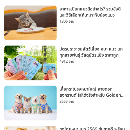
อาหารเปียกแมวดีอย่างไร? รวมข้อดี
และวิธีเลือกให้เหมาะกับน้องแมว
1306 อ่าน
บัตรประชาชนสัตว์เลี้ยง หมา แมว นก
ทุกสายพันธุ์ วัสดุบัตรแข็ง ราคาถูก
4912 อ่าน
เสื้อกระโปรงหมาใหญ่ ลายดอก
สงกรานต์ ใส่ได้จริงสำหรับ Golden
Husky Labrador [อัปเดต 2026]
3555 อ่าน
ชุดไทยหมาแมว 2569 รุ่นขายดี พร้อม