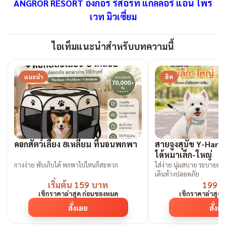
ANGROR RESORT
อังกอร์ รีสอร์ท แกลลอรี่ แอน ไพร
เวท มิวเซี่ยม
ไอเท็มแนะนำสำหรับบทความนี้
แนะนำ
ฮิต
คอกสัตว์เลี้ยง 8เหลี่ยม ที่นอนพกพา
สายจูงสุนัข Y-Harne
ได้หมาเล็ก-ใหญ่
กางง่าย พับเก็บได้ พกพาไปไหนก็สะดวก
ใส่ง่าย นุ่มสบาย ระบายอากา
เดินห้างปลอดภัย
เริ่มต้น 159 บาท
199 
เช็กราคาล่าสุด ก่อนของหมด
เช็กราคาล่าสุด
สั่งเลย
สั่งเ