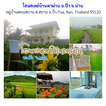
โฮมสเตย์บ้านตาผ่าน อ.ปัว จ.น่าน
หมู่บ้านดอนสถาน ต.สถาน อ.ปัว Pua, Nan, Thailand 55120