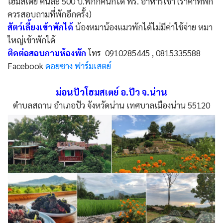
โฮมสเตย์ คืนละ 500 บ.พักกี่คนก็ได้ ฟรี. อาหารเช้า (ราคาที่พัก
ควรสอบถามที่พักอีกครั้ง)
สัตว์เลี้ยงเข้าพักได้
น้องหมาน้องแมวพักได้ไม่มีค่าใช้จ่าย หมา
ใหญ่เข้าพักได้
ติดต่อสอบถามห้องพัก
โทร 0910285445 , 0815335588
Facebook
ดอยซาง ฟาร์มเสตย์
ม่อนปัวโฮมสเตย์ อ.ปัว จ.น่าน
ตำบลสถาน อำเภอปัว จังหวัดน่าน เทศบาลเมืองน่าน 55120