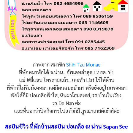
ภาพจาก สมาชิก
Shih Tzu Monae
ที่พักหมาพักได้ จ.น่าน.. อัพเดทล่าสุด 12 ธค. '61
แม่ #สี่แสบ โทรถามแล้ว.. เลยทำ List ไว้ให้ค้าบ
ที่พักที่ไม่รับน้องหมา แต่มีคนแนะนำมา หรือยังอยู่ในเพจหมา
พักได้ก็มี บ่อเกลือฟ้าใส, หินผาโฮมสเตย์, รร.บ้านในเวียง,
รร.De Nan ค่ะ
และที่บอกว่าปิดกิจการไปแล้วก็มี ภูรณาเกสต์เฮ้าส์ค่ะ
สะปันซีวิว ที่พักบ้านสะปัน บ่อเกลือ ณ น่าน Sapan See