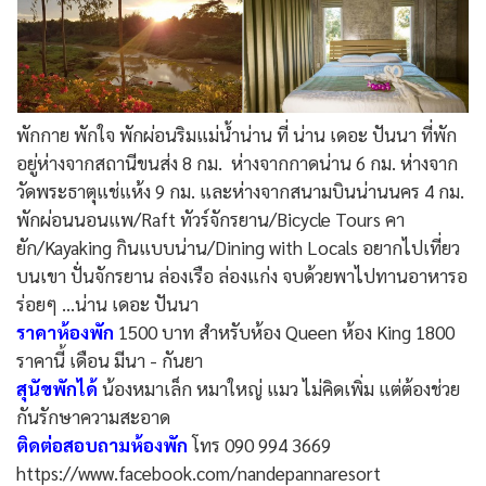
พักกาย พักใจ พักผ่อนริมแม่น้ำน่าน ที่ น่าน เดอะ ปันนา ที่พัก
อยู่ห่างจากสถานีขนส่ง 8 กม. ห่างจากกาดน่าน 6 กม. ห่างจาก
วัดพระธาตุแช่แห้ง 9 กม. และห่างจากสนามบินน่านนคร 4 กม.
พักผ่อนนอนแพ/Raft ทัวร์จักรยาน/Bicycle Tours คา
ยัก/Kayaking กินแบบน่าน/Dining with Locals อยากไปเที่ยว
บนเขา ปั่นจักรยาน ล่องเรือ ล่องแก่ง จบด้วยพาไปทานอาหารอ
ร่อยๆ ...น่าน เดอะ ปันนา
ราคาห้องพัก
1500 บาท สำหรับห้อง Queen ห้อง King 1800
ราคานี้ เดือน มีนา - กันยา
สุนัขพักได้
น้องหมาเล็ก หมาใหญ่ แมว ไม่คิดเพิ่ม แต่ต้องช่วย
กันรักษาความสะอาด
ติดต่อสอบถามห้องพัก
โทร 090 994 3669
https://www.facebook.com/nandepannaresort