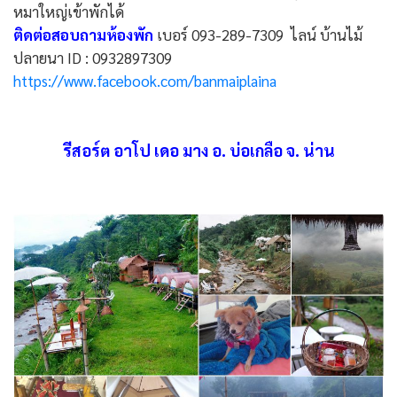
หมาใหญ่เข้าพักได้
ติดต่อสอบถามห้องพัก
เบอร์ ‭093-289-7309‬ ไลน์ บ้านไม้
ปลายนา ID : 0932897309
https://www.facebook.com/banmaiplaina
รีสอร์ต อาโป เดอ มาง อ. บ่อเกลือ จ. น่าน