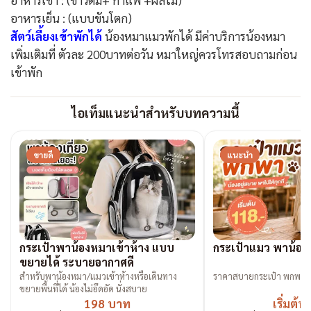
อาหารเย็น : (แบบขันโตก)
สัตว์เลี้ยงเข้าพักได้
น้องหมาแมวพักได้ มีค่าบริการน้องหมา
เพิ่มเติมที่ ตัวละ 200บาทต่อวัน หมาใหญ่ควรโทรสอบถามก่อน
เข้าพัก
ไอเท็มแนะนำสำหรับบทความนี้
ขายดี
แนะนำ
กระเป๋าพาน้องหมาเข้าห้าง แบบ
กระเป๋าแมว พาน้องเที
ขยายได้ ระบายอากาศดี
สำหรับพาน้องหมา/แมวเข้าห้างหรือเดินทาง
ราคาสบายกระเป๋า พกพาง
ขยายพื้นที่ได้ น้องไม่อึดอัด นั่งสบาย
198 บาท
เริ่มต้น