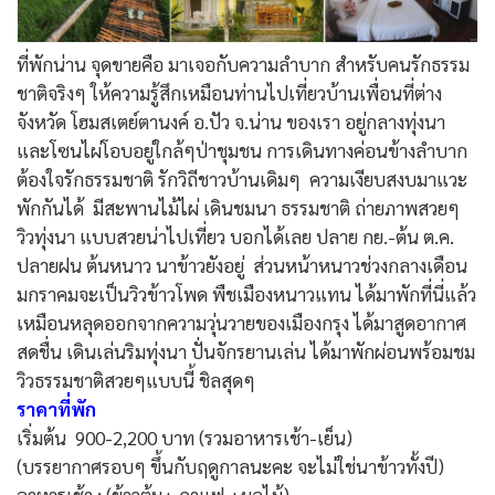
ที่พักน่าน จุดขายคือ มาเจอกับความลำบาก สำหรับคนรักธรรม
ชาติจริงๆ ให้ความรู้สึกเหมือนท่านไปเที่ยวบ้านเพื่อนที่ต่าง
จังหวัด โฮมสเตย์ตานงค์ อ.ปัว จ.น่าน ของเรา อยู่กลางทุ่งนา
และโซนไผ่โอบอยู่ใกล้ๆป่าชุมชน การเดินทางค่อนข้างลำบาก
ต้องใจรักธรรมชาติ รักวิถีชาวบ้านเดิมๆ ความเงียบสงบมาแวะ
พักกันได้ มีสะพานไม้ไผ่ เดินชมนา ธรรมชาติ ถ่ายภาพสวยๆ
วิวทุ่งนา แบบสวยน่าไปเที่ยว บอกได้เลย ปลาย กย.-ต้น ต.ค.
ปลายฝน ต้นหนาว นาข้าวยังอยู่ ส่วนหน้าหนาวช่วงกลางเดือน
มกราคมจะเป็นวิวข้าวโพด พืชเมืองหนาวแทน ได้มาพักที่นี่แล้ว
เหมือนหลุดออกจากความวุ่นวายของเมืองกรุง ได้มาสูดอากาศ
สดชื่น เดินเล่นริมทุ่งนา ปั่นจักรยานเล่น ได้มาพักผ่อนพร้อมชม
วิวธรรมชาติสวยๆแบบนี้ ชิลสุดๆ
ราคาที่พัก
เริ่มต้น 900-2,200 บาท (รวมอาหารเช้า-เย็น)
(บรรยากาศรอบๆ ขึ้นกับฤดูกาลนะคะ จะไม่ใช่นาข้าวทั้งปี)
อาหารเช้า : (ข้าวต้ม+ กาแฟ +ผลไม้)