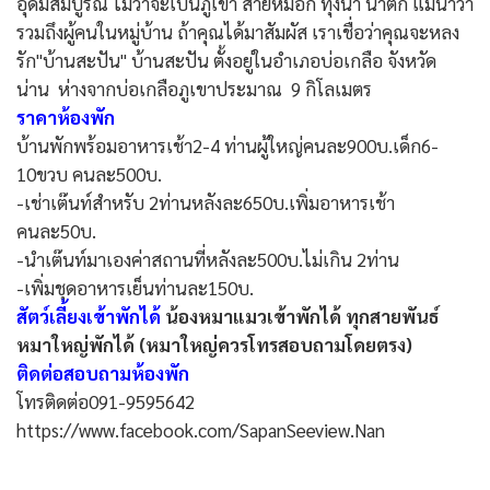
อุดมสมบูรณ์ ไม่ว่าจะเป็นภูเขา สายหมอก ทุ่งนา น้ำตก แม่น้ำว้า
รวมถึงผู้คนในหมู่บ้าน ถ้าคุณได้มาสัมผัส เราเชื่อว่าคุณจะหลง
รัก"บ้านสะปัน" บ้านสะปัน ตั้งอยู่ในอำเภอบ่อเกลือ จังหวัด
น่าน ห่างจากบ่อเกลือภูเขาประมาณ 9 กิโลเมตร
ราคาห้องพัก
บ้านพักพร้อมอาหารเช้า2-4 ท่านผู้ใหญ่คนละ900บ.เด็ก6-
10ขวบ คนละ500บ.
-เช่าเต๊นท์สำหรับ 2ท่านหลังละ650บ.เพิ่มอาหารเช้า
คนละ50บ.
-นำเต๊นท์มาเองค่าสถานที่หลังละ500บ.ไม่เกิน 2ท่าน
-เพิ่มชุดอาหารเย็นท่านละ150บ.
สัตว์เลี้ยงเข้าพักได้
น้องหมาแมวเข้าพักได้ ทุกสายพันธ์
หมาใหญ่พักได้ (หมาใหญ่ควรโทรสอบถามโดยตรง)
ติดต่อสอบถามห้องพัก
โทรติดต่อ091-9595642
https://www.facebook.com/SapanSeeview.Nan