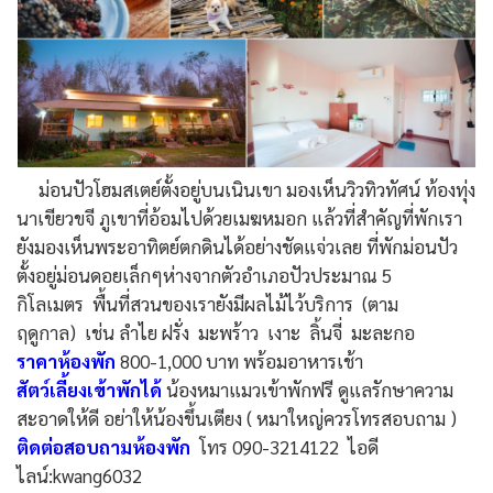
ม่อนปัวโฮมสเตย์ตั้งอยู่บนเนินเขา มองเห็นวิวทิวทัศน์ ท้องทุ่ง
นาเขียวขจี ภูเขาที่อ้อมไปด้วยเมฆหมอก แล้วที่สำคัญที่พักเรา
ยังมองเห็นพระอาทิตย์ตกดินได้อย่างชัดแจ่วเลย ที่พักม่อนปัว
ตั้งอยู่ม่อนดอยเล็กๆห่างจากตัวอำเภอปัวประมาณ 5
กิโลเมตร พื้นที่สวนของเรายังมีผลไม้ไว้บริการ (ตาม
ฤดูกาล) เช่น ลำไย ฝรั่ง มะพร้าว เงาะ ลิ้นจี่ มะละกอ
ราคาห้องพัก
800-1,000 บาท พร้อมอาหารเช้า
สัตว์เลี้ยงเข้าพักได้
น้องหมาแมวเข้าพักฟรี ดูแลรักษาความ
สะอาดให้ดี อย่าให้น้องขึ้นเตียง ( หมาใหญ่ควรโทรสอบถาม )
ติดต่อสอบถามห้องพัก
โทร 090-3214122 ไอดี
ไลน์:kwang6032