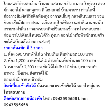
โฮมสเตย์บ้านตาผ่าน บ้านดอนสถาน อ.ปัว จ.น่าน วิวทุ่งนา สวน
ผัก ดอกไม้ ตามฤดูกาล ที่ โฮมสเตย์ บ้านตาผ่าน ท่านใดที่
ต้องการสัมผัสชีวิตติดท้องทุ่ง อากาศเย็นๆ กลางคืนชมดาว ชวน
กันมาสัมผัสอากาศหนาวเย็นแบบใกล้ชิดธรรมชาติ มานอนนับ
ดาวยามค่ำคืน มาชมพระอาทิตย์ขึ้นยามเช้า ควรโทรสอบถาม
ก่อน ว่าไปเดือนไหนจะได้วิว ทุ่งนา ดอกไม้ หรือพืชผักสวนครัว
จะได้เตรียมตัวถ่ายภาพสวยๆ
ราคาห้องพัก มี 3 ราคา
1. ห้อง 690 บาทพักได้ 2 ท่านเกินเพิ่มท่านละ 100 บาท
2. ห้อง 1,200 บาทพักได้ 4 ท่านเกินเพิ่มท่านละ 100 บาท
3. เหมาหลัง 2,300 บาท พักได้ไม่เกิน 10 ท่าน (สามารถทำ
อาหาร , ปิ้งย่าง, สังสรรค์ได้)
ตอนเช้ามี กาแฟ ข้าวต้ม
สัตว์เลี้ยงเข้าพักได้
น้องหมาแมวเข้าพักได้ หมาใหญ่ควร
โทรสอบถาม
ติดต่อสอบถามห้องพัก
โทร : 0943595658 Line :
0943595658