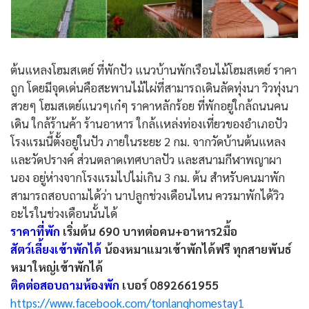
ต้นแหลงโฮมสเตย์ ที่พักปัว แนวบ้านพักเรือนไม้โฮมสเตย์ ราคา
ถูก โดยมีจุดเด่นคือสะพานไม้ไผ่ที่สามารถเดินลัดทุ่งนา วิวทุ่งนา
สวยๆ โฮมสเตย์แนวๆเก๋ๆ ราคาหลักร้อย ที่พักอยู่ใกล้ถนนคน
เดิน ใกล้ร้านค้า ร้านอาหาร ใกล้เเหล่งท่องเที่ยวของอำเภอปัว
โรงแรมนี้ตั้งอยู่ในปัว ภายในระยะ 2 กม. จากวัดบ้านต้นแหลง
และวัดปรางค์ ส่วนตลาดเทศบาลปัว และสนามกีฬาพญาผา
นอง อยู่ห่างจากโรงแรมไปไม่เกิน 3 กม. ต้น สำหรับคนมาพัก
สามารถสอบถามได้ว่า นาปลูกช่วงเดือนไหน ควรมาพักได้วิว
อะไรในช่วงเดือนนั้นได้
ราคาที่พัก
เริ่มต้น 690 บาทต่อคน+อาหาร2มื้อ
สัตว์เลี้ยงเข้าพักได้
น้องหมาแมวเข้าพักได้ฟรี ทุกสายพันธ์
หมาใหญ่เข้าพักได้
ติดต่อสอบถามห้องพัก
เบอร์ 0892661955
https://www.facebook.com/tonlanghomestay1