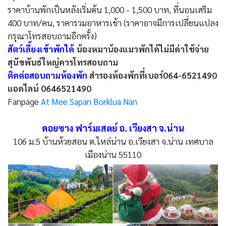
ราคาบ้านพักเป็นหลังเริ่มต้น 1,000 - 1,500 บาท, ที่นอนเสริม
400 บาท/คน, ราคารวมอาหารเช้า (ราคาอาจมีการเปลี่ยนแปลง
กรุณาโทรสอบถามอีกครั้ง)
สัตว์เลี้ยงเข้าพักได้
น้องหมาน้องแมวพักได้ไม่มีค่าใช้จ่าย
สุนัขพันธ์ใหญ่ควรโทรสอบถาม
ติดต่อสอบถามห้องพัก
สำรองห้องพักที่เบอร์064-6521490
แอดไลน์ 0646521490
Fanpage
At Mee Sapan Borklua Nan
ดอยซาง ฟาร์มเสตย์ อ. เวียงสา จ.น่าน
106 ม.5 บ้านห้วยสอน ต.ไหล่น่าน อ.เวียงสา จ.น่าน เทศบาล
เมืองน่าน 55110