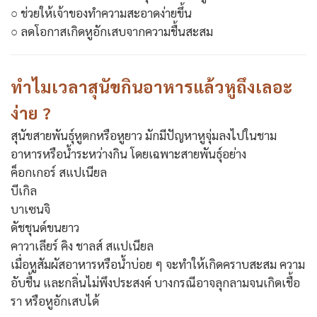
○ ช่วยให้เจ้าของทำความสะอาดง่ายขึ้น
○ ลดโอกาสเกิดหูอักเสบจากความชื้นสะสม
ทำไมเวลาสุนัขกินอาหารแล้วหูถึงเลอะ
ง่าย ?
สุนัขสายพันธุ์หูตกหรือหูยาว มักมีปัญหาหูจุ่มลงไปในชาม
อาหารหรือน้ำระหว่างกิน โดยเฉพาะสายพันธุ์อย่าง
ค็อกเกอร์ สแปเนียล
บีเกิล
บาเซนจิ
ดัชชุนด์ขนยาว
คาวาเลียร์ คิง ชาลส์ สแปเนียล
เมื่อหูสัมผัสอาหารหรือน้ำบ่อย ๆ จะทำให้เกิดคราบสะสม ความ
อับชื้น และกลิ่นไม่พึงประสงค์ บางกรณีอาจลุกลามจนเกิดเชื้อ
รา หรือหูอักเสบได้