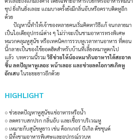
ตัวเลอะถึงแก้มถึงคาง โดยเฉพาะอาหารเปียกหรืออาหารที่มีน้ำ
ซุป ยิ่งกินยิ่งเลอะ แถมบางครั้งยังมีกลิ่นอับหรือคราบติดหูอีก
ด้วย
ปัญหานี้ทำให้เจ้าของหลายคนเริ่มคิดหาวิธีแก้ จนกลายมา
เป็นไอเดียอุปกรณ์ต่าง ๆ ไม่ว่าจะเป็นชามอาหารทรงพิเศษ
หมวกคลุมหูสุนัข หรือเทคนิคการรวบหูเวลาทานอาหาร ที่ตอน
นี้กลายเป็นของใช้ยอดฮิตสำหรับบ้านที่เลี้ยงหมาหูตกไป
แล้ว บทความนี้รวม
วิธีช่วยให้น้องหมากินอาหารได้สะอาด
ขึ้น ลดปัญหาหูเลอะ หน้าเลอะ และช่วยลดโอกาสเกิดหู
อักเสบ
ในระยะยาวอีกด้วย
HIGHLIGHT
○ ช่วยลดปัญหาหูสุนัขแช่อาหารหรือน้ำ
○ ลดคราบสกปรก กลิ่นอับ และเชื้อราบริเวณหู
○ เหมาะกับสุนัขหูยาว เช่น ค็อกเกอร์ บีเกิล ดัชชุนด์
○ มีทั้งชามอาหารพิเศษและอุปกรณ์รวบหู