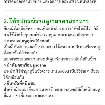
กระเด็นออกด้านข้างง่าย และลดการเลอะบริเวณหน้าและหู
2. ใช้อุปกรณ์รวบหูเวลาทานอาหาร
อีกหนึ่งไอเดียที่หลายคนเห็นแล้วต้องร้องว่า “คิดได้ยังไง” ก็คือ
การใช้ผ้าหรืออุปกรณ์ช่วยรวบหูน้องหมาระหว่างกินอาหาร
○ หมวกคลุมหูสุนัข (Snood)
เป็นผ้ายืดลักษณะคล้ายปลอกคอ ใช้สวมครอบศีรษะเพื่อรวบหู
ทั้งสองข้างไว้ด้านหลัง
นอกจากช่วยลดความเลอะ ยังดูน่ารักมากเวลาน้องใส่กินข้าว
○ ผ้าพันคอหรือ Bandana
บางบ้านใช้ผ้าผูกหูขึ้นชั่วคราวแทน Snood เป็นวิธีง่าย ๆ ที่ช่วย
ได้เหมือนกัน
○ กิ๊บหรือที่หนีบขน
สำหรับน้องหมาที่ขนยาวมาก เจ้าของบางคนจะใช้กิ๊บหนีบขนหู
ขึ้นเบา ๆ เพื่อลดการเลอะอาหาร