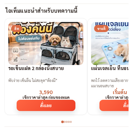
ไอเท็มแนะนำสำหรับบทความนี้
ฮิต
ขายดี
รถเข็นแฝด 2 กล่องนั่งสบาย
แผ่นเจลเย็น ที่นอนเ
พับง่าย เข็นลื่น ไม่สะดุด“ต้องมี”
พกไว้ ลดความเสี่ยงอาการ
แมวนอนสบาย
3,590
เริ่มต้น 
เช็กราคาล่าสุด ก่อนของหมด
เช็กราคาล่าสุด
สั่งเลย
สั่งเ