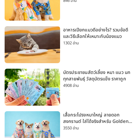
หมาเล็กและหมาใหญ่
846 อ่าน
อาหารเปียกแมวดีอย่างไร? รวมข้อดี
และวิธีเลือกให้เหมาะกับน้องแมว
1302 อ่าน
บัตรประชาชนสัตว์เลี้ยง หมา แมว นก
ทุกสายพันธุ์ วัสดุบัตรแข็ง ราคาถูก
4908 อ่าน
เสื้อกระโปรงหมาใหญ่ ลายดอก
สงกรานต์ ใส่ได้จริงสำหรับ Golden
Husky Labrador [อัปเดต 2026]
3550 อ่าน