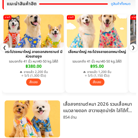
แนะนำสินค้าฮิต
ดูสินค้าทั้งหมด
ขายดี
ขายดี
ขายดี
❮
❯
กระโปรงหมาใหญ่ ลายดอกสงกรานต์ มี
เสื้อหมาใหญ่ กระโปรงลายดอกหมาใหญ่
ห่วงสายจูง
รอบอกถึง 41 นิ้ว หมา40-50 kg.ใส่ได้
รอบอกถึง 41 นิ้ว หมา40-50 kg.ใส่ได้
฿380.00
฿95.00
🔥 ขายแล้ว 2,200 ชิ้น
🔥 ขายแล้ว 1,200 ชิ้น
⭐ 5/5 (1,300 รีวิว)
⭐ 5/5 (1,150 รีวิว)
สั่งเลย
สั่งเลย
เสื้อสงกรานต์หมา 2026 รวมเสื้อหมา
แมวลายดอก ฮาวายสุดน่ารัก ใส่ได้ทั้ง
หมาเล็กและหมาใหญ่
854 อ่าน