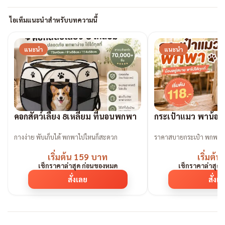
ไอเท็มแนะนำสำหรับบทความนี้
แนะนำ
แนะนำ
คอกสัตว์เลี้ยง 8เหลี่ยม ที่นอนพกพา
กระเป๋าแมว พาน้องเที
กางง่าย พับเก็บได้ พกพาไปไหนก็สะดวก
ราคาสบายกระเป๋า พกพาง
เริ่มต้น 159 บาท
เริ่มต้น
เช็กราคาล่าสุด ก่อนของหมด
เช็กราคาล่าสุด
สั่งเลย
สั่งเ