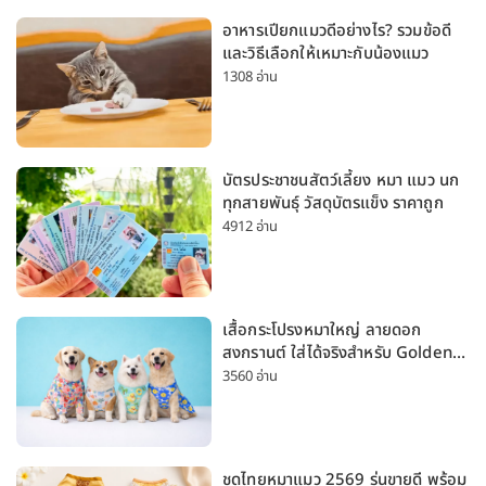
อาหารเปียกแมวดีอย่างไร? รวมข้อดี
และวิธีเลือกให้เหมาะกับน้องแมว
1308 อ่าน
บัตรประชาชนสัตว์เลี้ยง หมา แมว นก
ทุกสายพันธุ์ วัสดุบัตรแข็ง ราคาถูก
4912 อ่าน
เสื้อกระโปรงหมาใหญ่ ลายดอก
สงกรานต์ ใส่ได้จริงสำหรับ Golden
Husky Labrador [อัปเดต 2026]
3560 อ่าน
ชุดไทยหมาแมว 2569 รุ่นขายดี พร้อม