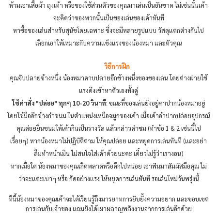
ห้ามเอาเสื้อผ้า ถุงเท้า หรือของใช้ส่วนตัวของคุณมาเล่นเป็นอันขาด ไม่เช่นนั้นเค้า
จะคิดว่าของพวกนั้นเป็นของเล่นของเค้าทันที
หาซื้อของเล่นสำหรับสุนัขโดยเฉพาะ ซึ่งจะมีหลายรูปแบบ วัสดุแตกต่างกันไป
เลือกเอาให้เหมาะกับความแข็งแรงของน้องหมา และตัวคุณ
วิธีการฝึก
คุณจับปลายข้างหนึ่ง น้องหมาคาบปลายอีกข้างหนึ่งของของเล่น โดยต่างฝ่ายใช้
แรงดึงเข้าหาตัวเองทั้งคู่
ใช้คำสั่ง "ปล่อย" ทุกๆ 10-20 วินาที
: ขณะที่ของเล่นยังอยู่คาปากน้องหมาอยู่
โดยใช้มืออีกข้างกำขนม ในตำแหน่งเหนือจมูกของเค้า เมื่อเค้าอ้าปากปล่อยอุปกรณ์
คุณค่อยยื่นขนมให้เค้ากินเป็นรางวัล แล้วกล่าวคำชม (ทำข้อ 1 & 2 เช่นนี้ไป
เรื่อยๆ) หากน้องหมาไม่ปฏิบัติตาม ให้คุณปล่อย และหยุดการเล่นทันที (และอย่า
ลืมทำหน้าเมิน ไม่สนใจใส่เค้าด้วยนะคะ เดี๋ยวไม่รู้ว่าเรางอน)
หากเมื่อใด น้องหมาของคุณเกิดพลาดหรือคึกไปหน่อย เอาฟันมาสัมผัสมือคุณ ไม่
ว่าจะแตะเบาๆ หรือ กัดอย่างแรง ให้หยุดการเล่นทันที รอเล่นใหม่วันพรุ่งนี้
ทีนี้น้องหมาของคุณเค้าจะได้เรียนรู้ถึงมารยาทการยับยั้งความอยาก และขอบเขต
การเล่นกับเจ้าของ แถมยังได้เผาผลาญพลังงานจากการเล่นอีกด้วย