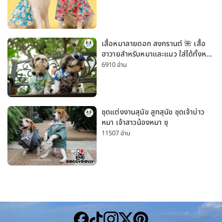
เสื้อหมาลายดอก สงกรานต์ 🌺 เสื้อ
ฮาวายสำหรับหมาและแมว ใส่ได้ทั้งหมา
เล็กและหมาใหญ่ ใส่เที่ยวทะเลน่ารัก
6910 อ่าน
มาก
ชุดแต่งงานสุนัข สูทสุนัข ชุดเจ้าบ่าว
หมา เจ้าสาวน้องหมา ชุ
11507 อ่าน