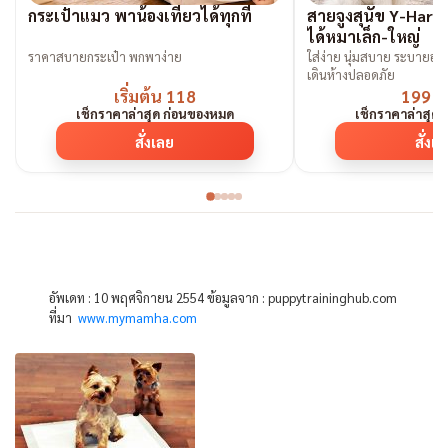
กระเป๋าแมว พาน้องเที่ยวได้ทุกที่
สายจูงสุนัข Y-Harne
ได้หมาเล็ก-ใหญ่
ราคาสบายกระเป๋า พกพาง่าย
ใส่ง่าย นุ่มสบาย ระบายอากา
เดินห้างปลอดภัย
เริ่มต้น 118
199 
เช็กราคาล่าสุด ก่อนของหมด
เช็กราคาล่าสุด
สั่งเลย
สั่งเ
อัพเดท : 10 พฤศจิกายน 2554 ข้อมูลจาก : puppytraininghub.com
ที่มา
www.mymamha.com