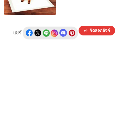
คัดลอกลิงก์
แชร์