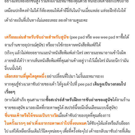
อย่างแทบต้องยกขึ้นสูง รวมทั้งเจ้ามะหมาของคุณด้วย ทีนี้จะให้เค้าออกไปขับถ่าย
เหมือนปกติคงทำไม่ได้ ก็ต้องยอมให้เค้าอึฉี่กันในบ้านเนี่ยแหล่ะ แต่จะฝึกยังไงให้
เค้าถ่ายเป็นที่เป็นทางไม่เลอะเทอะ ลองทำตามดูนะคะ
เตรียมแผ่นสำหรับขับถ่ายสำหรับสุนัข
(pee pad หรือ wee wee pad หาซื้อได้
ตามร้านขายอุปกรณ์สุนัข) หรืออาจใช้กระดาษหนังสือพิมพ์ก็ได้
(จริงๆ แล้วไม่ค่อยอยากแนะนำหนังสือพิมพ์เท่าไหร่ เพราะมะหมาอาจเข้าใจผิด
ภายหลังได้ว่า หากเห็นหนังสือพิมพ์ที่คุณอ่านค้างอยู่วางไว้เมื่อไหร่ มันจะนึกว่ามัน
ฉี่บนนั้นได้)
เลือกสถานที่จุดใดจุดหนึ่ง
อย่าเปลี่ยนที่ไปมา ไม่งั้นมะหมาจะงง
หากคุณรู้ช่วงเวลาขับถ่ายของเค้า ให้จูงเค้าไปที่ pee pad
เดินจูงเป็นวงกลมไป
เรื่อยๆ
(หากไม่สำเร็จ คุณสามารถ
ซื้อสเปรย์สำหรับฝึกการขับถ่ายของสุนัข
ได้ตามร้าน
ขายของสุนัข มาลองฉีดที่กระดาษดูได้ สเปรย์นี้จะมีกลิ่นเลียนแบบฉี่สุนัข)
ชื่นชมเค้าหรือให้ขนมเป็นรางวัล
เมื่อเค้าขับถ่ายลงจุดที่คุณต้องการ
ในครั้งแรกๆ อย่าเพิ่งเอากระดาษเก่าไปทิ้งจนหมด
ให้ซับๆให้แห้งหรือเก็บอึออก
ไป แต่ให้เหลือกลิ่นเดิมไว้นิดๆหน่อยๆ เพื่อที่คร้ังต่อๆไป เค้าจะกลับมาขับถ่ายที่เดิม