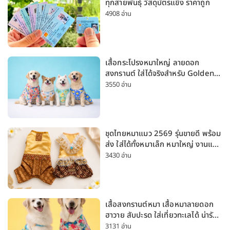
ทุกสายพันธุ์ วัสดุบัตรแข็ง ราคาถูก
4908 อ่าน
เสื้อกระโปรงหมาใหญ่ ลายดอก
สงกรานต์ ใส่ได้จริงสำหรับ Golden
Husky Labrador [อัปเดต 2026]
3550 อ่าน
ชุดไทยหมาแมว 2569 รุ่นขายดี พร้อม
ส่ง ใส่ได้ทั้งหมาเล็ก หมาใหญ่ งานแต่ง
สงกรานต์ ลอยกระทง
3430 อ่าน
เสื้อสงกรานต์หมา เสื้อหมาลายดอก
ฮาวาย สับปะรด ใส่เที่ยวทะเลได้ น่ารัก
ใส่ได้ทั้งหมาเล็กและหมาใหญ่
3131 อ่าน