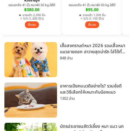
ห่วงสายจูง
รอบอกถึง 41 นิ้ว หมา40-50 kg.ใส่ได้
รอบอกถึง 41 นิ้ว หมา40-50 kg.ใส่ได้
฿380.00
฿95.00
🔥 ขายแล้ว 2,200 ชิ้น
🔥 ขายแล้ว 1,200 ชิ้น
⭐ 5/5 (1,300 รีวิว)
⭐ 5/5 (1,150 รีวิว)
สั่งเลย
สั่งเลย
เสื้อสงกรานต์หมา 2026 รวมเสื้อหมา
แมวลายดอก ฮาวายสุดน่ารัก ใส่ได้ทั้ง
หมาเล็กและหมาใหญ่
848 อ่าน
อาหารเปียกแมวดีอย่างไร? รวมข้อดี
และวิธีเลือกให้เหมาะกับน้องแมว
1302 อ่าน
บัตรประชาชนสัตว์เลี้ยง หมา แมว นก