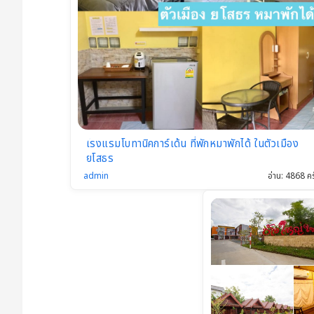
ม
า
แ
ม
ว
พั
ก
โรงแรมโบทานิคการ์เด้น ที่พักหมาพักได้ ในตัวเมือง
ได้
ยโสธร
ทั่
admin
อ่าน: 4868 คร
วไ
ท
ย
รว
ม
โร
ง