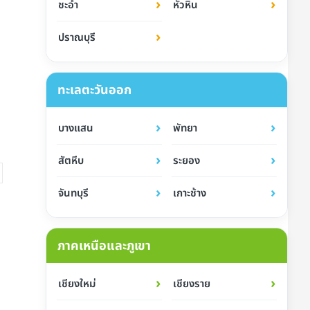
›
›
ชะอำ
หัวหิน
›
ปราณบุรี
ทะเลตะวันออก
›
›
บางแสน
พัทยา
›
›
สัตหีบ
ระยอง
›
›
จันทบุรี
เกาะช้าง
ภาคเหนือและภูเขา
›
›
เชียงใหม่
เชียงราย