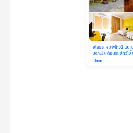
แ
ร
ม
แ
ล
ยโสธร หมาพักได้ แนะนำท
ะรี
บังกะโล ต้อนรับสัตว์เลี
ส
admin
อร์
ต
Pe
t
Fr
ie
nd
ly