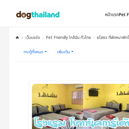
ตั้งเป็นหน้าแรก
เพิ่มเข้ารายการโปรด
หน้าแรก
Pet 
»
เว็บบอร์ด
›
Pet Friendly ใกล้ฉัน ทั่วไทย
›
ยโสธร ที่พักหมาพักไ
D
กระทู้ทั้งหมด
เพิ่มเติม
og
Th
ail
an
d |
ที่
พั
ก
ห