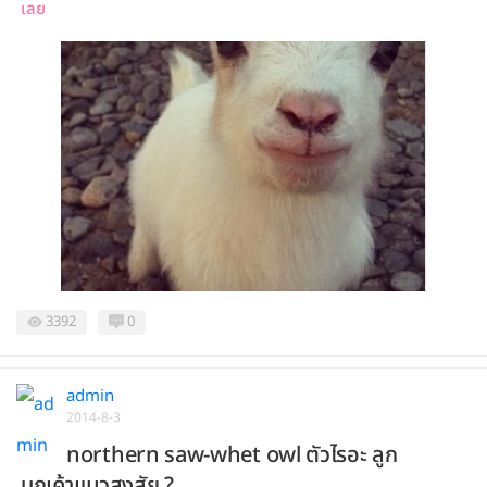
เลย
3392
0
admin
2014-8-3
northern saw-whet owl ตัวไรอะ ลูก
นกเค้าแมวสงสัย ?