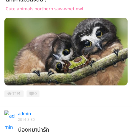
Cute animals northern saw-whet owl
7491
0
admin
2014-3-30
น้องหมาน่ารัก