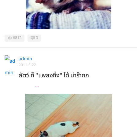
6812
0
admin
2011-6-22
สัตว์ ก็ "เเพลงกิ้ง" ได้ น่าร๊ากก
...