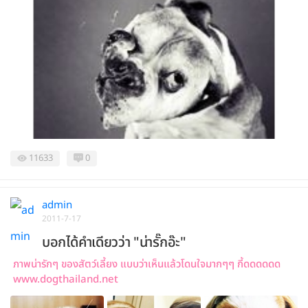
11633
0
admin
2011-7-17
บอกได้คำเดียวว่า "น่ารั๊กอ๊ะ"
ภาพน่ารักๆ ของสัตว์เลี้ยง แบบว่าเห็นแล้วโดนใจมากๆๆ กี้ดดดดดด
www.dogthailand.net