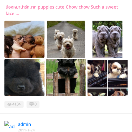
น้องหมาน่ารักมาก puppies cute Chow chow Such a sweet
face ...
4134
0
admin
2011-1-24