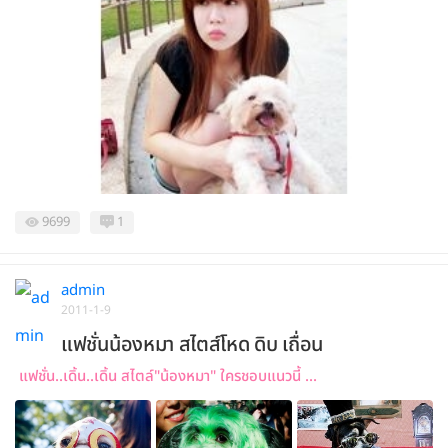
9699
1
admin
2011-1-9
แฟชั่นน้องหมา สไตส์โหด ดิบ เถื่อน
แฟชั่น..เดิ้น..เดิ้น สไตล์"น้องหมา" ใครชอบแนวนี้ ...