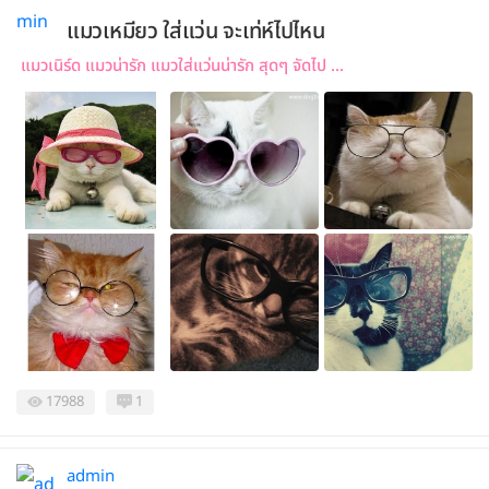
แมวเหมียว ใส่แว่น จะเท่ห์ไปไหน
แมวเนิร์ด แมวน่ารัก แมวใส่แว่นน่ารัก สุดๆ จัดไป ...
17988
1
admin