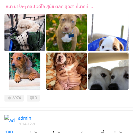
หมา น่ารักๆ คลิป วิดีโอ สุนัข ตลก สุดฮา ที่มากที ...
8974
0
admin
2014-12-9