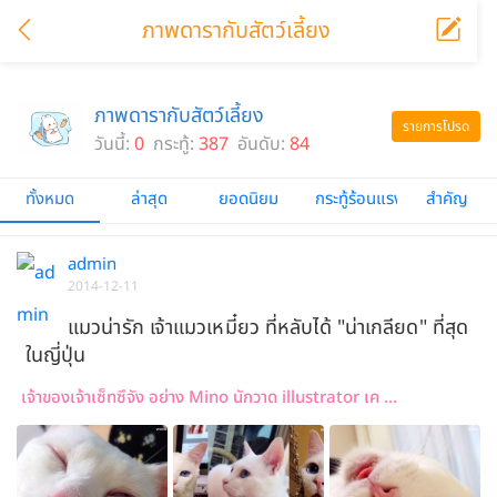
ภาพดารากับสัตว์เลี้ยง
ภาพดารากับสัตว์เลี้ยง
รายการโปรด
วันนี้:
0
กระทู้:
387
อันดับ:
84
ทั้งหมด
ล่าสุด
ยอดนิยม
กระทู้ร้อนแรง
สำคัญ
admin
2014-12-11
แมวน่ารัก เจ้าแมวเหมี๋ยว ที่หลับได้ "น่าเกลียด" ที่สุด
ในญี่ปุ่น
เจ้าของเจ้าเซ็ทซึจัง อย่าง Mino นักวาด illustrator เค ...