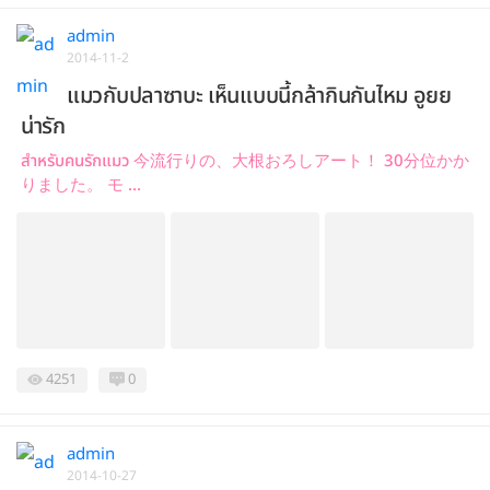
admin
2014-11-2
แมวกับปลาซาบะ เห็นแบบนี้กล้ากินกันไหม อูยย
น่ารัก
สำหรับคนรักแมว 今流行りの、大根おろしアート！ 30分位かか
りました。 モ ...
4251
0
admin
2014-10-27