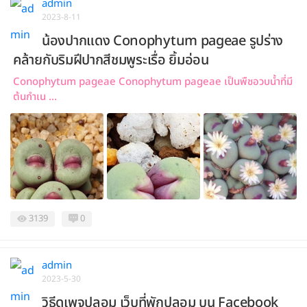
admin
2023-8-11
น้องปากแดง Conophytum pageae รูปร่าง
คล้ายกับริมฝีปากสีชมพูระเรื่อ ยิ้มอ่อน
Conophytum pageae Conophytum pageae เป็นพืชอวบน้ำที่มี
ต้นกำเน ...
3139
0
admin
2023-5-30
วิธีดูเพจปลอม เว็บที่พักปลอม บน Facebook