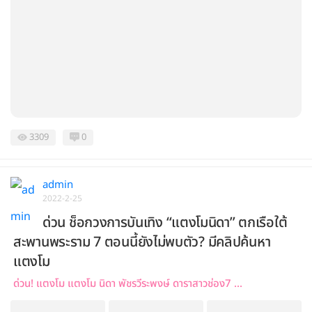
3309
0
admin
2022-2-25
ด่วน ช็อกวงการบันเทิง “แตงโมนิดา” ตกเรือใต้
สะพานพระราม 7 ตอนนี้ยังไม่พบตัว? มีคลิปค้นหา
แตงโม
ด่วน! แตงโม แตงโม นิดา พัชรวีระพงษ์ ดาราสาวช่อง7 ...