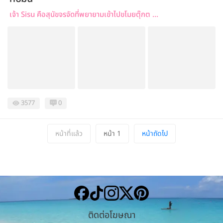
เจ้า Sisu คือสุนัขจรจัดที่พยายามเข้าไปขโมยตุ๊กต ...
3577
0
หน้าที่แล้ว
หน้า 1
หน้าถัดไป
ติดต่อโฆษณา