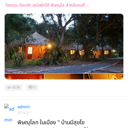
โรงแรม รีสอร์ท สุนัขพักได้ พิษณุโล สำหรับคนที่ ...
6038
0
admin
2016-8-1
พิษณุโลก ในเมือง " บ้านมีสุขโข