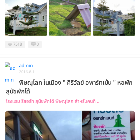
7518
0
admin
2016-8-1
พิษณุโลก ในเมือง " คีรีวัลย์ อพาร์ทเม้น " หอพัก
สุนัขพักได้
โรงแรม รีสอร์ท สุนัขพักได้ พิษณุโลก สำหรับคนที ...