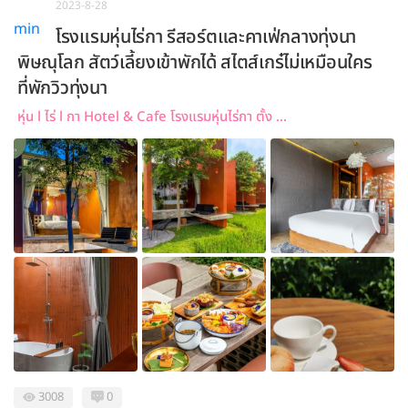
2023-8-28
โรงแรมหุ่นไร่กา รีสอร์ตและคาเฟ่กลางทุ่งนา
พิษณุโลก สัตว์เลี้ยงเข้าพักได้ สไตส์เกร๋ไม่เหมือนใคร
ที่พักวิวทุ่งนา
หุ่น l ไร่ l กา Hotel & Cafe โรงแรมหุ่นไร่กา ตั้ง ...
3008
0