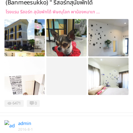
(Banmeesukko) " รีสอร์ทสุนัขพักได้
โรงแรม รีสอร์ท สุนัขพักได้ พิษณุโลก พาน้องหมาเท ...
6471
0
admin
2016-8-1