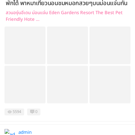
พักได้ พาหมาเที่ยวนอนชมหมอกสวยๆบนม่อนแจ่มกัน
สวนองุ่นอีเดน ม่อนแจ่ม Eden Gardens Resort The Best Pet
Friendly Hote ...
5594
0
admin