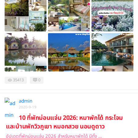
35413
0
admin
2020-9-19
10 ที่พักม่อนแจ่ม 2026: หมาพักได้ กระโจม
และบ้านพักวิวภูเขา หมอกสวย นอนดูดาว
อัปเดตที่พักม่อนแจ่ม 2026 สำหรับหมาพักได้ มีทั้ง ...