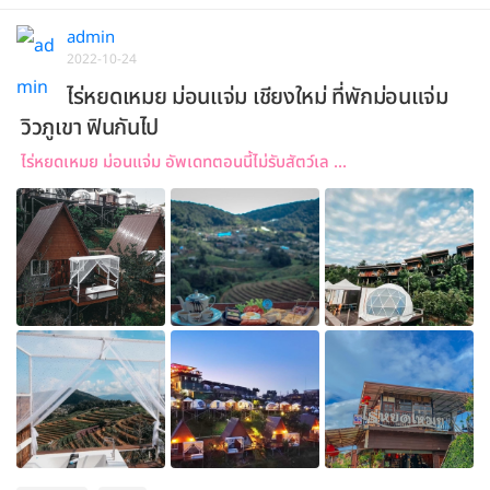
admin
2022-10-24
ไร่หยดเหมย ม่อนแจ่ม เชียงใหม่ ที่พักม่อนแจ่ม
วิวภูเขา ฟินกันไป
ไร่หยดเหมย ม่อนแจ่ม อัพเดทตอนนี้ไม่รับสัตว์เล ...