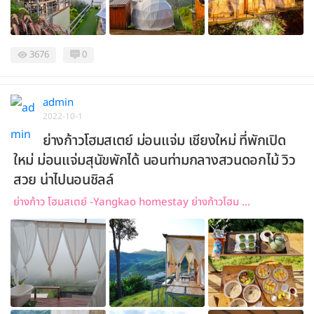
3676
0
admin
2022-10-1
ย่างก้าวโฮมสเตย์ ม่อนแจ่ม เชียงใหม่ ที่พักเปิด
ใหม่ ม่อนแจ่มสุนัขพักได้ นอนท่ามกลางสวนดอกไม้ วิว
สวย น่าไปนอนชิลล์
ย่างก้าว โฮมสเตย์ -Yangkao homestay ย่างก้าวโฮม ...